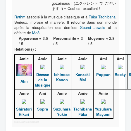
gozaimasu ! (エクセレント で ござい
ます !) = Ceci est excellent !
Rythm
associé à la musique classique et à
Fûka Tachibana
.
Sérieux, morose et maniéré. Il retourne dans son monde
après la récupération des derniers
Sound Jewels
et la
défaite de
Maô
.
Apparence =
3,5
Personnalité =
2
Moyenne ≈
2,8
/ 5
/ 5
/ 5
Relation(s) :
Amie
Amie
Amie
Amie
Ami
Ami
Déesse
Ichinose
Kanzaki
Poppun
Rocky
S
de la
Kanon
Mai
Alm
Musique
Amie
Ami
Amie
Amie
Amie
Shiratori
Sopra
Suzuhara
Tachibana
Yuzuhara
Hikari
Yukie
Fûka
Mayumi
More Joomla Extensions