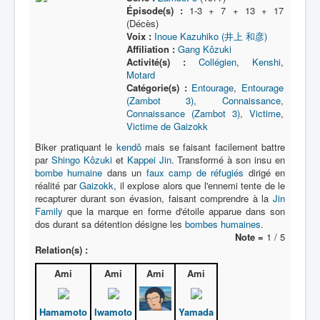
Épisode(s) :
1-3 + 7 + 13 + 17
(Décès)
Voix :
Inoue Kazuhiko (井上 和彦)
Affiliation :
Gang Kôzuki
Activité(s) :
Collégien
,
Kenshi
,
Motard
Catégorie(s) :
Entourage
,
Entourage
(Zambot 3)
,
Connaissance
,
Connaissance (Zambot 3)
,
Victime
,
Victime de Gaizokk
Biker pratiquant le
kendô
mais se faisant facilement battre
par
Shingo Kôzuki
et
Kappei Jin
. Transformé à son insu en
bombe humaine
dans un
faux camp de réfugiés
dirigé en
réalité par
Gaizokk
, il explose alors que l'ennemi tente de le
recapturer durant son évasion, faisant comprendre à la
Jin
Family
que la marque en forme d'étoile apparue dans son
dos durant sa détention désigne les
bombes humaines
.
Note =
1 / 5
Relation(s) :
Ami
Ami
Ami
Ami
Hamamoto
Iwamoto
Yamada