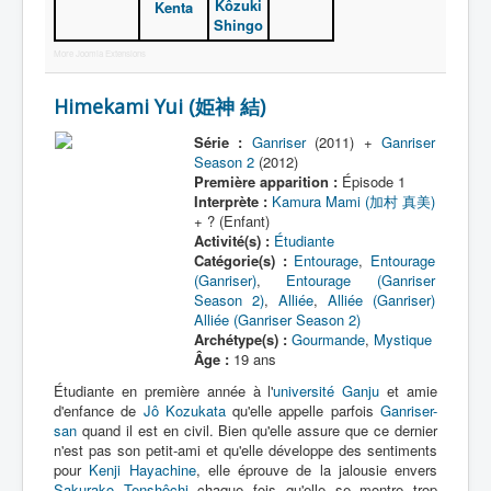
Kôzuki
Kenta
Shingo
More Joomla Extensions
Himekami Yui (姫神 結)
Série :
Ganriser
(2011) +
Ganriser
Season 2
(2012)
Première apparition :
Épisode 1
Interprète :
Kamura Mami (加村 真美)
+ ? (Enfant)
Activité(s) :
Étudiante
Catégorie(s) :
Entourage
,
Entourage
(Ganriser)
,
Entourage (Ganriser
Season 2)
,
Alliée
,
Alliée (Ganriser)
Alliée (Ganriser Season 2)
Archétype(s) :
Gourmande
,
Mystique
Âge :
19 ans
Étudiante en première année à l'
université Ganju
et amie
d'enfance de
Jô Kozukata
qu'elle appelle parfois
Ganriser-
san
quand il est en civil. Bien qu'elle assure que ce dernier
n'est pas son petit-ami et qu'elle développe des sentiments
pour
Kenji Hayachine
, elle éprouve de la jalousie envers
Sakurako Tenshôchi
chaque fois qu'elle se montre trop