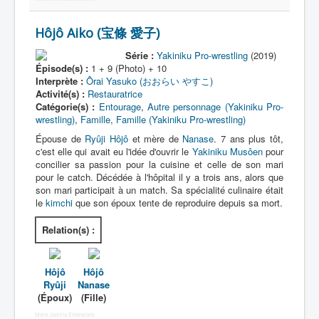
Hôjô Aiko (宝條 愛子)
Série :
Yakiniku Pro-wrestling
(2019)
Épisode(s) :
1 + 9 (Photo) + 10
Interprète :
Ôrai Yasuko (おおらい やすこ)
Activité(s) :
Restauratrice
Catégorie(s) :
Entourage
,
Autre personnage (Yakiniku Pro-
wrestling)
,
Famille
,
Famille (Yakiniku Pro-wrestling)
Épouse de
Ryûji Hôjô
et mère de
Nanase
. 7 ans plus tôt,
c'est elle qui avait eu l'idée d'ouvrir le
Yakiniku Musôen
pour
concilier sa passion pour la cuisine et celle de son mari
pour le catch. Décédée à l'hôpital il y a trois ans, alors que
son mari participait à un match. Sa spécialité culinaire était
le
kimchi
que son époux tente de reproduire depuis sa mort.
Relation(s) :
Hôjô
Hôjô
Ryûji
Nanase
(Époux)
(Fille)
More Joomla Extensions