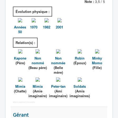
Note :
3,5 / 5
Évolution physique :
Années
1970
1982
2001
50
Relation(s) :
Kapone
Non
Non
Robin
Minky
(Père)
nommé
nommée
(Époux)
Momo
(Beau père)
(Belle
(Fille)
mère)
Mimia
Mimia
Peter-tan
Soldats
(Chatte)
(Amie
(Ami
(Amis
imaginaire)
imaginaire)
imaginaires)
More Joomla Extensions
Gérant