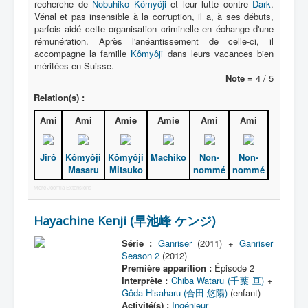
recherche de
Nobuhiko Kômyôji
et leur lutte contre
Dark
.
Vénal et pas insensible à la corruption, il a, à ses débuts,
parfois aidé cette organisation criminelle en échange d'une
rémunération. Après l'anéantissement de celle-ci, il
accompagne la famille
Kômyôji
dans leurs vacances bien
méritées en Suisse.
Note =
4 / 5
Relation(s) :
Ami
Ami
Amie
Amie
Ami
Ami
Jirô
Kômyôji
Kômyôji
Machiko
Non-
Non-
Masaru
Mitsuko
nommé
nommé
More Joomla Extensions
Hayachine Kenji (早池峰 ケンジ)
Série :
Ganriser
(2011) +
Ganriser
Season 2
(2012)
Première apparition :
Épisode 2
Interprète :
Chiba Wataru (千葉 亘)
+
Gôda Hisaharu (合田 悠陽)
(enfant)
Activité(s) :
Ingénieur