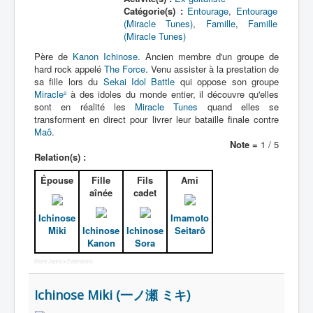
Catégorie(s) :
Entourage
,
Entourage
(Miracle Tunes)
,
Famille
,
Famille
(Miracle Tunes)
Père de
Kanon Ichinose
. Ancien membre d'un groupe de
hard rock appelé
The Force
. Venu assister à la prestation de
sa fille lors du
Sekai Idol Battle
qui oppose son groupe
Miracle²
à des idoles du monde entier, il découvre qu'elles
sont en réalité les
Miracle Tunes
quand elles se
transforment en direct pour livrer leur bataille finale contre
Maô
.
Note =
1 / 5
Relation(s) :
Épouse
Fille
Fils
Ami
aînée
cadet
Ichinose
Imamoto
Miki
Ichinose
Ichinose
Seitarô
Kanon
Sora
More Joomla Extensions
Ichinose Miki (一ノ瀬 ミキ)