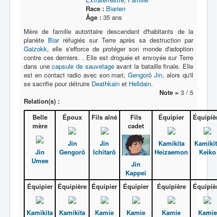
Race :
Biarien
Âge :
35 ans
Mère de famille autoritaire descendant d'habitants de la
planète
Biar
réfugiés sur Terre après sa destruction par
Gaizokk
, elle s'efforce de protéger son monde d'adoption
contre ces derniers. . Elle est droguée et envoyée sur Terre
dans une
capsule de sauvetage
avant la bataille finale. Elle
est en contact radio avec son mari,
Gengorô Jin
, alors qu'il
se sacrifie pour détruire
Deathkain
et
Helldain
.
Note =
3 / 5
Relation(s) :
Belle
Époux
Fils aîné
Fils
Équipier
Équipiè
mère
cadet
Jin
Jin
Kamikita
Kamiki
Jin
Gengorô
Ichitarô
Heizaemon
Keiko
Umee
Jin
Kappei
Équipier
Équipière
Équipier
Équipier
Équipière
Équipiè
Kamikita
Kamikita
Kamie
Kamie
Kamie
Kamie