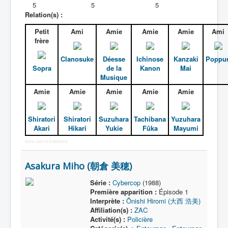
Activité
5
5
5
Relation(s) :
All
Petit
Ami
Amie
Amie
Amie
Ami
A
frère
B
Clanosuke
Déesse
Ichinose
Kanzaki
Poppu
Sopra
de la
Kanon
Mai
C
Musique
Amie
Amie
Amie
Amie
Amie
D
E
Shiratori
Shiratori
Suzuhara
Tachibana
Yuzuhara
F
Akari
Hikari
Yukie
Fûka
Mayumi
More Joomla Extensions
G
H
Asakura Miho (朝倉 美穂)
I
Série :
Cybercop
(1988)
Première apparition :
Épisode 1
J
Interprète :
Ônishi Hiromi (大西 浩美)
Affiliation(s) :
ZAC
K
Activité(s) :
Policière