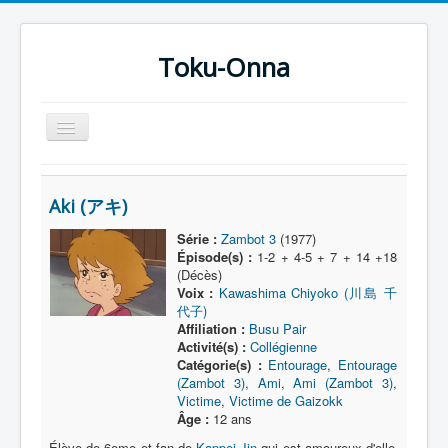
Toku-Onna
Basculer
la
navigation
Accueil
Aki (アキ)
Toku-Actrices
Série :
Zambot 3
(1977)
Toku-Critiques
Épisode(s) :
1-2 + 4-5 + 7 + 14 +18
(Décès)
Séries
Voix :
Kawashima Chiyoko (川島 千
代子)
Films
Affiliation :
Busu Pair
COSAA
Activité(s) :
Collégienne
Catégorie(s) :
Entourage
,
Entourage
Dessins
(Zambot 3)
,
Ami
,
Ami (Zambot 3)
,
Victime
,
Victime de Gaizokk
Artiste Asperger
Âge :
12 ans
Élève de 6eme et fan de
Kappei Jin
qui est amoureux d'elle.