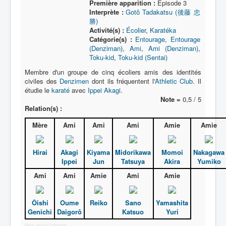
Première apparition :
Épisode 3
Interprète :
Gotô Tadakatsu (後藤 忠
勝)
Activité(s) :
Écolier
,
Karatéka
Catégorie(s) :
Entourage
,
Entourage
(Denziman)
,
Ami
,
Ami (Denziman)
,
Toku-kid
,
Toku-kid (Sentai)
Membre d'un groupe de cinq écoliers amis des identités
civiles des
Denzimen
dont ils fréquentent l'
Athletic Club
. Il
étudie le
karaté
avec
Ippei Akagi
.
Note =
0,5 / 5
Relation(s) :
Mère
Ami
Ami
Ami
Amie
Amie
Hirai
Akagi
Kiyama
Midorikawa
Momoi
Nakagawa
Ippei
Jun
Tatsuya
Akira
Yumiko
Ami
Ami
Amie
Ami
Amie
Ôishi
Oume
Reiko
Sano
Yamashita
Genichi
Daigorô
Katsuo
Yuri
More Joomla Extensions