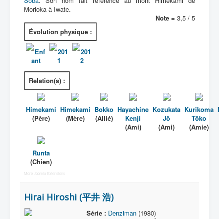
Soba
. Son nom fait référence au mont Himekami de
Morioka à Iwate.
Note =
3,5 / 5
Évolution physique :
Enf
201
201
ant
1
2
Relation(s) :
Himekami
Himekami
Bokko
Hayachine
Kozukata
Kurikoma
(Père)
(Mère)
(Allié)
Kenji
Jô
Tôko
(Ami)
(Ami)
(Amie)
Runta
(Chien)
More Joomla Extensions
Hirai Hiroshi (平井 浩)
Série :
Denziman
(1980)