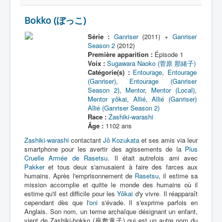
Z
Bokko (ぼっこ)
Série :
Ganriser
(2011) +
Ganriser
Season 2
(2012)
Première apparition :
Épisode 1
Voix :
Sugawara Naoko (菅原 那緒子)
Catégorie(s) :
Entourage
,
Entourage
(Ganriser)
,
Entourage (Ganriser
Season 2)
,
Mentor
,
Mentor (Local)
,
Mentor yôkai
,
Allié
,
Allié (Ganriser)
Allié (Ganriser Season 2)
Race :
Zashiki-warashi
Âge :
1102 ans
Zashiki-warashi
contactant
Jô Kozukata
et ses amis via leur
smartphone pour les avertir des agissements de la
Plus
Cruelle Armée de Rasetsu
. Il était autrefois ami avec
Pakker
et tous deux s'amusaient à faire des farces aux
humains. Après l'emprisonnement de
Rasetsu
, il estime sa
mission accomplie et quitte le monde des humains où il
estime qu'il est difficile pour les
Yôkai
d'y vivre. Il réapparaît
cependant dès que l'
oni
s'évade. Il s'exprime parfois en
Anglais. Son nom, un terme archaïque désignant un enfant,
vient de Zashiki-bokko (座敷童子) qui est un autre nom du