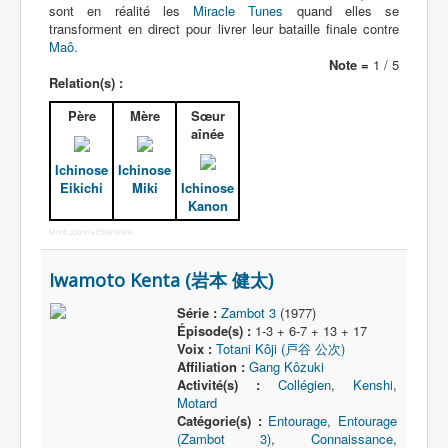
sont en réalité les
Miracle Tunes
quand elles se
transforment en direct pour livrer leur bataille finale contre
Maô
.
Note =
1 / 5
Relation(s) :
Père
Mère
Sœur
aînée
Ichinose
Ichinose
Eikichi
Miki
Ichinose
Kanon
More Joomla Extensions
Iwamoto Kenta (岩本 健太)
Série :
Zambot 3
(1977)
Épisode(s) :
1-3 + 6-7 + 13 + 17
Voix :
Totani Kôji (戸谷 公次)
Affiliation :
Gang Kôzuki
Activité(s) :
Collégien
,
Kenshi
,
Motard
Catégorie(s) :
Entourage
,
Entourage
(Zambot 3)
,
Connaissance
,