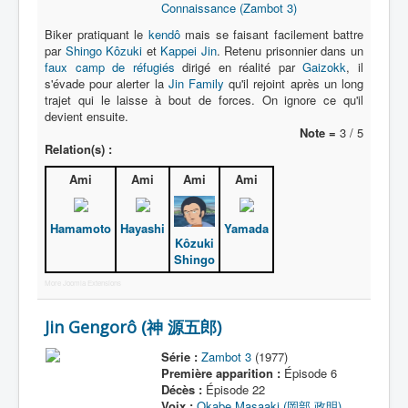
Connaissance (Zambot 3)
Biker pratiquant le
kendô
mais se faisant facilement battre
par
Shingo Kôzuki
et
Kappei Jin
. Retenu prisonnier dans un
faux camp de réfugiés
dirigé en réalité par
Gaizokk
, il
s'évade pour alerter la
Jin Family
qu'il rejoint après un long
trajet qui le laisse à bout de forces. On ignore ce qu'il
devient ensuite.
Note =
3 / 5
Relation(s) :
Ami
Ami
Ami
Ami
Hamamoto
Hayashi
Yamada
Kôzuki
Shingo
More Joomla Extensions
Jin Gengorô (神 源五郎)
Série :
Zambot 3
(1977)
Première apparition :
Épisode 6
Décès :
Épisode 22
Voix :
Okabe Masaaki (岡部 政明)