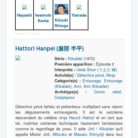
Hayashi
Iwamoto
Yamada
Kôzuki
Kenta
Shingo
More Joomla Extensions
Hattori Hanpei (服部 半平)
Série :
Kikaider
(1972)
Première apparition :
Épisode 2
Interprète :
Ueda Shun (うえだ 峻)
Activité(s) :
Détective privé
,
Ninja
Catégorie(s) :
Entourage
,
Entourage
(Kikaider)
,
Ami
,
Ami (Kikaider)
Archétype(s) :
Comic relief
,
Cosplayeur
Détective privé farfelu et prétentieux multipliant sans raison
les déguisements extravagants. Il est le seizième
descendant du célèbre
ninja
Hanzô Hattori
et en tant que
tel, maîtrise certaines techniques hautement fantaisistes
comme le regonflage de pneu. Il aide
Jirô / Kikaider
qu'il
appelle Mister Jirô,
Mitsuko
et
Masaru Kômyôji
dans leur