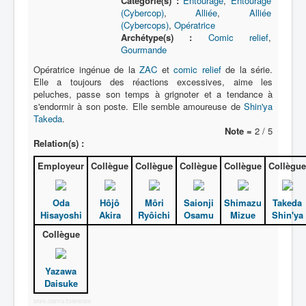
Catégorie(s) :
Entourage
,
Entourage
L
(Cybercop)
,
Alliée
,
Alliée
(Cybercops)
,
Opératrice
M
Archétype(s) :
Comic relief
,
Gourmande
N
Opératrice ingénue de la
ZAC
et
comic relief
de la série.
O
Elle a toujours des réactions excessives, aime les
peluches, passe son temps à grignoter et a tendance à
P
s'endormir à son poste. Elle semble amoureuse de
Shin'ya
Takeda
.
Q
Note =
2 / 5
Relation(s) :
R
Employeur
Collègue
Collègue
Collègue
Collègue
Collègue
S
T
Oda
Hôjô
Môri
Saionji
Shimazu
Takeda
U
Hisayoshi
Akira
Ryôichi
Osamu
Mizue
Shin'ya
Collègue
V
W
Yazawa
X
Daisuke
More Joomla Extensions
Y