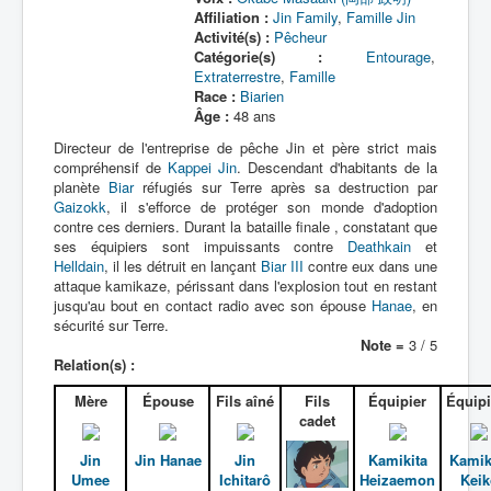
Affiliation :
Jin Family
,
Famille Jin
Activité(s) :
Pêcheur
Catégorie(s) :
Entourage
,
Extraterrestre
,
Famille
Race :
Biarien
Âge :
48 ans
Directeur de l'entreprise de pêche Jin et père strict mais
compréhensif de
Kappei Jin
. Descendant d'habitants de la
planète
Biar
réfugiés sur Terre après sa destruction par
Gaizokk
, il s'efforce de protéger son monde d'adoption
contre ces derniers. Durant la bataille finale , constatant que
ses équipiers sont impuissants contre
Deathkain
et
Helldain
, il les détruit en lançant
Biar III
contre eux dans une
attaque kamikaze, périssant dans l'explosion tout en restant
jusqu'au bout en contact radio avec son épouse
Hanae
, en
sécurité sur Terre.
Note =
3 / 5
Relation(s) :
Mère
Épouse
Fils aîné
Fils
Équipier
Équipi
cadet
Jin
Jin Hanae
Jin
Kamikita
Kamik
Umee
Ichitarô
Heizaemon
Keik