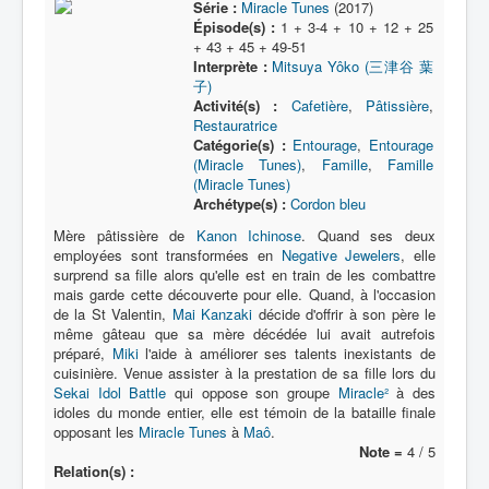
Série :
Miracle Tunes
(2017)
Épisode(s) :
1 + 3-4 + 10 + 12 + 25
+ 43 + 45 + 49-51
Interprète :
Mitsuya Yôko (三津谷 葉
子)
Activité(s) :
Cafetière
,
Pâtissière
,
Restauratrice
Catégorie(s) :
Entourage
,
Entourage
(Miracle Tunes)
,
Famille
,
Famille
(Miracle Tunes)
Archétype(s) :
Cordon bleu
Mère pâtissière de
Kanon Ichinose
. Quand ses deux
employées sont transformées en
Negative Jewelers
, elle
surprend sa fille alors qu'elle est en train de les combattre
mais garde cette découverte pour elle. Quand, à l'occasion
de la St Valentin,
Mai Kanzaki
décide d'offrir à son père le
même gâteau que sa mère décédée lui avait autrefois
préparé,
Miki
l'aide à améliorer ses talents inexistants de
cuisinière. Venue assister à la prestation de sa fille lors du
Sekai Idol Battle
qui oppose son groupe
Miracle²
à des
idoles du monde entier, elle est témoin de la bataille finale
opposant les
Miracle Tunes
à
Maô
.
Note =
4 / 5
Relation(s) :