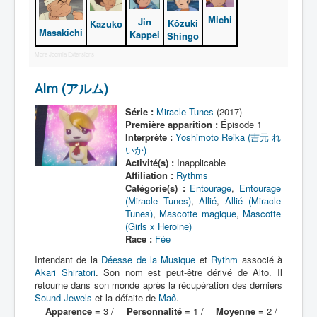
Michi
Jin
Kôzuki
Kazuko
Protagoniste
Masakichi
Kappei
Shingo
Entourage
More Joomla Extensions
Antagoniste
Alm (アルム)
Monstre
Série :
Miracle Tunes
(2017)
Première apparition :
Épisode 1
Autre
Interprète :
Yoshimoto Reika (吉元 れ
Animal
いか)
Activité(s) :
Inapplicable
Race
Affiliation :
Rythms
Catégorie(s) :
Entourage
,
Entourage
Archétype
(Miracle Tunes)
,
Allié
,
Allié (Miracle
Tunes)
,
Mascotte magique
,
Mascotte
_
(Girls x Heroine)
[]
Race :
Fée
_
Intendant de la
Déesse de la Musique
et
Rythm
associé à
Akari Shiratori
. Son nom est peut-être dérivé de Alto. Il
Nom
retourne dans son monde après la récupération des derniers
Sound Jewels
Catégorie
et la défaite de
Maô
.
Apparence =
3 /
Personnalité =
1 /
Moyenne =
2 /