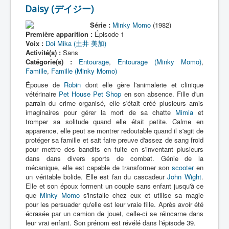
Daisy (デイジー)
Série :
Minky Momo
(1982)
Première apparition :
Épisode 1
Voix :
Doi Mika (土井 美加)
Activité(s) :
Sans
Catégorie(s) :
Entourage
,
Entourage (Minky Momo)
,
Famille
,
Famille (Minky Momo)
Épouse de
Robin
dont elle gère l'animalerie et clinique
vétérinaire
Pet House Pet Shop
en son absence. Fille d'un
parrain du crime organisé, elle s'était créé plusieurs amis
imaginaires pour gérer la mort de sa chatte
Mimia
et
tromper sa solitude quand elle était petite. Calme en
apparence, elle peut se montrer redoutable quand il s'agit de
protéger sa famille et sait faire preuve d'assez de sang froid
pour mettre des bandits en fuite en s'inventant plusieurs
dans dans divers sports de combat. Génie de la
mécanique, elle est capable de transformer son
scooter
en
un véritable bolide. Elle est fan du cascadeur
John Wight
.
Elle et son époux forment un couple sans enfant jusqu'à ce
que
Minky Momo
s'installe chez eux et utilise sa magie
pour les persuader qu'elle est leur vraie fille. Après avoir été
écrasée par un camion de jouet, celle-ci se réincarne dans
leur vrai enfant. Son prénom est révélé dans l'épisode 39.