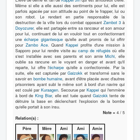
Lexique
Même si elle a elle aussi des sentiments pour lui, elle est
parfois agacée par son attitude au point de le frapper, lui ou
Série
son robot. Le rendant en partie responsable de la
destruction de la ville lors du combat opposant
Zambot 3
à
Acteur
Doyozurer
, elle est partagée entre sa rancœur et son amour
pour lui, continuant de lui en vouloir tout en confectionnant
Équipe
une
écharpe gigantesque
qu'elle avait promis de lui offrir
pour
Personnage
Zambo Ace
. Quand
Kappei
profite d'une mission à
Sapporo pour lui rendre visite au
camp de réfugiés
où elle
Transformation
s'est installée avec ses parents et son amie
Michi
, elle
oublie sa rancune en le voyant en danger et avant qu'il
Équipement
reparte, lui offre l'
écharpe
qu'elle a confectionnée. Par la
suite, elle est capturée par
Gaizokk
et transformé sans le
Mecha
savoir en
bombe humaine
, avant d'être placée avec d'autres
prisonniers ayant subi le même sort à bord d'un navire qui
Objet
est coulé par
Kuraagen
. Secourue par
Kappei
qui l'emmène
à bord de
King Biar
, elle est tuée quand
Gaizokk
tente de
Lieu
détruire la base en déclenchant l'explosion de la bombe
qu'elle portait à son insu.
Épisode
Note =
4 / 5
Relation(s) :
Référence
Père
Mère
Ami
Ami
Amie
Fanservice
Générique