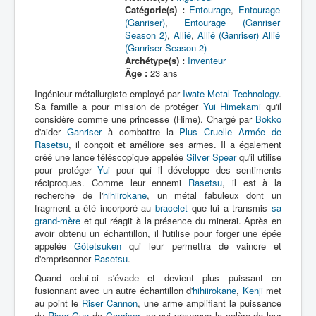
Catégorie(s) :
Entourage
,
Entourage
(Ganriser)
,
Entourage (Ganriser
Season 2)
,
Allié
,
Allié (Ganriser)
Allié
(Ganriser Season 2)
Archétype(s) :
Inventeur
Âge :
23 ans
Ingénieur métallurgiste employé par
Iwate Metal Technology
.
Sa famille a pour mission de protéger
Yui Himekami
qu'il
considère comme une princesse (Hime). Chargé par
Bokko
d'aider
Ganriser
à combattre la
Plus Cruelle Armée de
Rasetsu
, il conçoit et améliore ses armes. Il a également
créé une lance téléscopique appelée
Silver Spear
qu'il utilise
pour protéger
Yui
pour qui il développe des sentiments
réciproques. Comme leur ennemi
Rasetsu
, il est à la
recherche de l'
hihiirokane
, un métal fabuleux dont un
fragment a été incorporé au
bracelet
que lui a transmis
sa
grand-mère
et qui réagit à la présence du minerai. Après en
avoir obtenu un échantillon, il l'utilise pour forger une épée
appelée
Gôtetsuken
qui leur permettra de vaincre et
d'emprisonner
Rasetsu
.
Quand celui-ci s'évade et devient plus puissant en
fusionnant avec un autre échantillon d'
hihiirokane
,
Kenji
met
au point le
Riser Cannon
, une arme amplifiant la puissance
du
Riser Gun
de
Ganriser
, ce qui provoque la colère de leur