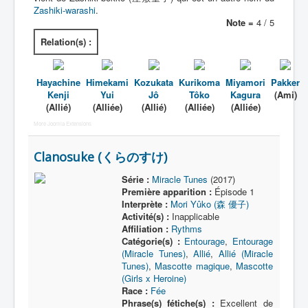
Zashiki-warashi
.
Note =
4 / 5
Relation(s) :
Hayachine
Himekami
Kozukata
Kurikoma
Miyamori
Pakker
Kenji
Yui
Jô
Tôko
Kagura
(Ami)
(Allié)
(Alliée)
(Allié)
(Alliée)
(Alliée)
More Joomla Extensions
Clanosuke (くらのすけ)
Série :
Miracle Tunes
(2017)
Première apparition :
Épisode 1
Interprète :
Mori Yûko (森 優子)
Activité(s) :
Inapplicable
Affiliation :
Rythms
Catégorie(s) :
Entourage
,
Entourage
(Miracle Tunes)
,
Allié
,
Allié (Miracle
Tunes)
,
Mascotte magique
,
Mascotte
(Girls x Heroine)
Race :
Fée
Phrase(s) fétiche(s) :
Excellent de