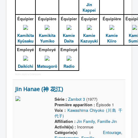
Jin
Kappei
Équipier
Équipière
Équipier
Équipier
Équipière
Équipi
Kamikita
Kamikita
Kamie
Kamie
Kamie
Kam
Kyûsaku
Yumiko
Daita
Kazuyuki
Kiiro
Sum
Employé
Employé
Employé
Daikichi
Matsugorô
Radio
More Joomla Extensions
Jin Hanae (神 花江)
Série :
Zambot 3
(1977)
Première apparition :
Épisode 1
Voix :
Kawashima Chiyoko (川島 千
代子)
Affiliation :
Jin Family
,
Famille Jin
Activité(s) :
Inconnue
Catégorie(s) :
Entourage
,
Extraterrestre
,
Famille