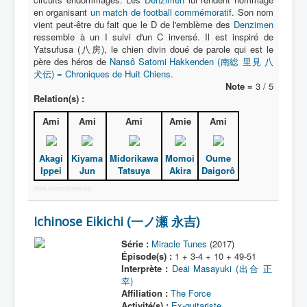
en organisant
un match de football commémoratif
. Son nom
vient peut-être du fait que le D de l'emblème des
Denzimen
ressemble à un I suivi d'un C inversé. Il est inspiré de
Yatsufusa (八房), le chien divin doué de parole qui est le
père des héros de
Nansô Satomi Hakkenden (南総 里見 八
犬伝) = Chroniques de Huit Chiens
.
Note =
3 / 5
Relation(s) :
Ami
Ami
Ami
Amie
Ami
Akagi
Kiyama
Midorikawa
Momoi
Oume
Ippei
Jun
Tatsuya
Akira
Daigorô
More Joomla Extensions
Ichinose Eikichi (一ノ瀬 永吉)
Série :
Miracle Tunes
(2017)
Épisode(s) :
1 + 3-4 + 10 + 49-51
Interprète :
Deai Masayuki (出合 正
幸)
Affiliation :
The Force
Activité(s) :
Ex-guitariste