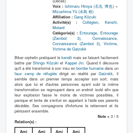
(Décès)
Voix :
Ishimaru Hiroya (石丸 博也)
+
Mizushima Yû (水島 裕)
Affiliation :
Gang Kôzuki
Activité(s) :
Collégien
,
Kenshi
,
Motard
Catégorie(s) :
Entourage
,
Entourage
(Zambot 3)
,
Connaissance
,
Connaissance (Zambot 3)
,
Victime
,
Victime de Gaizokk
Biker orphelin pratiquant le
kendô
mais se faisant facilement
battre par
Shingo Kôzuki
et
Kappei Jin
. Quand il découvre
qu'il a été transformé à son insu en
bombe humaine
dans un
faux camp de réfugiés
dirigé en réalité par
Gaizokk
, il
semble dans un premier temps accepter son sort; mais
alors que lui et d'autres personnes ayant subi la même
transformation se regroupent dans un endroit isolé afin que
leur explosion fasse le moins de victimes possibles, il
panique et tente de s'enfuir en appelant à l'aide ses parents
décédés. Ses compagnons d'infortune le retiennent et ils
périssent ensemble.
Note =
3 / 5
Relation(s) :
Ami
Ami
Ami
Ami