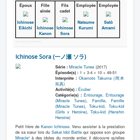
Époux
Fille
Fils
Employée
Employée
aînée
cadet
Ichinose
Natsume
Satô
Eikichi
Ichinose
Ichinose
Kurumi
Amami
Kanon
Sora
More Joomla Extensions
Ichinose Sora (一ノ瀬 ソラ)
Série :
Miracle Tunes
(2017)
Épisode(s) :
1 + 3-4 + 10 + 49-51
Interprète :
Okamoto Takuma (岡本
拓真)
Activité(s) :
Écolier
Catégorie(s) :
Entourage
,
Entourage
(Miracle Tunes)
,
Famille
,
Famille
(Miracle Tunes)
,
Toku-kid
,
Toku-kid
(Girls x Heroine)
,
Toku-kid (Henshin
Heroine)
Petit frère de
Kanon Ichinose
. Venu assister à la prestation
de sa sœur lors du
Sekai Idol Battle
qui oppose son groupe
Miracle²
à des idoles du monde entier, il découvre qu'elles