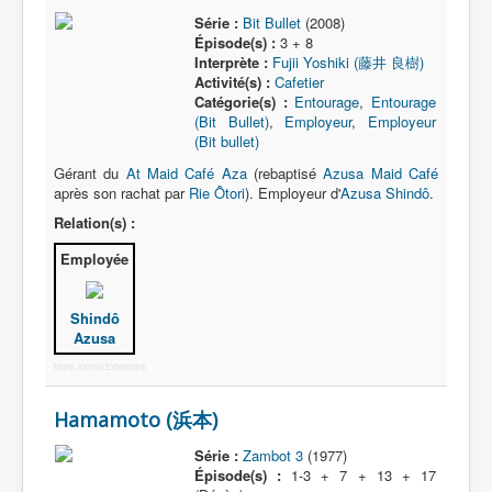
Série :
Bit Bullet
(2008)
Épisode(s) :
3 + 8
Interprète :
Fujii Yoshiki (藤井 良樹)
Activité(s) :
Cafetier
Catégorie(s) :
Entourage
,
Entourage
(Bit Bullet)
,
Employeur
,
Employeur
(Bit bullet)
Gérant du
At Maid Café Aza
(rebaptisé
Azusa Maid Café
après son rachat par
Rie Ôtori
). Employeur d'
Azusa Shindô
.
Relation(s) :
Employée
Shindô
Azusa
More Joomla Extensions
Hamamoto (浜本)
Série :
Zambot 3
(1977)
Épisode(s) :
1-3 + 7 + 13 + 17