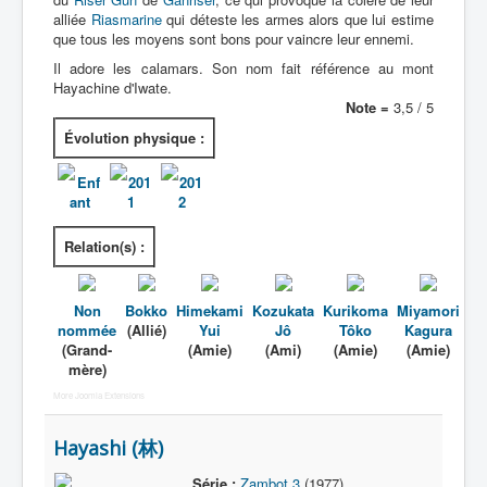
alliée
Riasmarine
qui déteste les armes alors que lui estime
que tous les moyens sont bons pour vaincre leur ennemi.
Il adore les calamars. Son nom fait référence au mont
Hayachine d'Iwate.
Note =
3,5 / 5
Évolution physique :
Enf
201
201
ant
1
2
Relation(s) :
Non
Bokko
Himekami
Kozukata
Kurikoma
Miyamori
nommée
(Allié)
Yui
Jô
Tôko
Kagura
(Grand-
(Amie)
(Ami)
(Amie)
(Amie)
mère)
More Joomla Extensions
Hayashi (林)
Série :
Zambot 3
(1977)