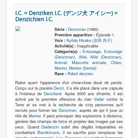
I.C. = Denziken I.C. (デンジ犬 アイシー) =
Denzichien I.C.
Série :
Denziman
(1980)
Première apparition :
Épisode 1
Voix :
Kyôda Hisako (京田 尚子)
Activité(s) :
Inapplicable
Catégorie(s) :
Entourage
,
Entourage
(Denziman)
,
Allié
,
Allié (Denziman)
,
Animal
,
Mascotte animale
,
Chien
,
Mentor
,
Mentor (Sentai)
Race :
Robot denzien
Robot ayant l'apparence d'un chow-chow doué de parole.
Conçu sur la planète
Denzi
, il a été placé dans une capsule
à l'intérieur de
Denziland
. Après 3000 ans d'inertie, il est
activé par la première offensive du clan
Vader
contre la
Terre et se met à la recherche de cinq personnes qu'il
recrute pour former les
Denzimen
, auprès de qui il joue un
rôle de
Mentor
. Il peut provoquer des explosions à distance,
générer des champs de force et projeter des images par ses
yeux. Quand
Daidenzin
subit des dégâts irréparables en
combattant
Banrikimons
, il se sacrifie pour remplacer les
circuits endommagés. Les
Denzimen
lui rendent hommage