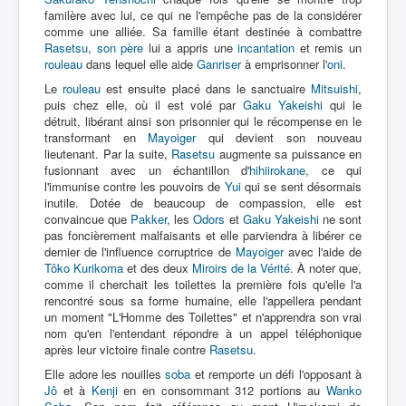
familère avec lui, ce qui ne l'empêche pas de la considérer
comme une alliée. Sa famille étant destinée à combattre
Rasetsu
,
son père
lui a appris une
incantation
et remis un
rouleau
dans lequel elle aide
Ganriser
à emprisonner l'
oni
.
Le
rouleau
est ensuite placé dans le sanctuaire
Mitsuishi
,
puis chez elle, où il est volé par
Gaku Yakeishi
qui le
détruit, libérant ainsi son prisonnier qui le récompense en le
transformant en
Mayoiger
qui devient son nouveau
lieutenant. Par la suite,
Rasetsu
augmente sa puissance en
fusionnant avec un échantillon d'
hihiirokane
, ce qui
l'immunise contre les pouvoirs de
Yui
qui se sent désormais
inutile. Dotée de beaucoup de compassion, elle est
convaincue que
Pakker
, les
Odors
et
Gaku Yakeishi
ne sont
pas foncièrement malfaisants et elle parviendra à libérer ce
dernier de l'influence corruptrice de
Mayoiger
avec l'aide de
Tôko Kurikoma
et des deux
Miroirs de la Vérité
. À noter que,
comme il cherchait les toilettes la première fois qu'elle l'a
rencontré sous sa forme humaine, elle l'appellera pendant
un moment "L'Homme des Toilettes" et n'apprendra son vrai
nom qu'en l'entendant répondre à un appel téléphonique
après leur victoire finale contre
Rasetsu
.
Elle adore les nouilles
soba
et remporte un défi l'opposant à
Jô
et à
Kenji
en en consommant 312 portions au
Wanko