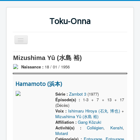
Toku-Onna
Basculer
la
navigation
Accueil
Mizushima Yû (水島 裕)
Toku-Actrices
Naissance :
18 / 01 / 1956
Toku-Critiques
Hamamoto (浜本)
Séries
Série :
Zambot 3
(1977)
Films
Épisode(s) :
1-3 + 7 + 13 + 17
(Décès)
COSAA
Voix :
Ishimaru Hiroya (石丸 博也)
+
Mizushima Yû (水島 裕)
Dessins
Affiliation :
Gang Kôzuki
Activité(s) :
Collégien
,
Kenshi
,
Artiste Asperger
Motard
Catégorie(s) :
Entourage
,
Entourage