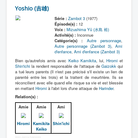
Yoshio (吉雄)
A
Série :
Zambot 3
(1977)
B
Épisode(s) :
12
Voix :
Mizushima Yû (水島 裕)
C
Activité(s) :
Inconnue
Catégorie(s) :
Autre personnage
,
D
Autre personnage (Zambot 3)
,
Ami
d'enfance
,
Ami d'enfance (Zambot 3)
E
Bien qu'autrefois amis avec
Keiko Kamikita
, lui,
Hiromi
et
F
Shin'ichi
la rendent responsable de l'attaque de
Gaizokk
qui
a tué leurs parents (Il n'est pas précisé s'il existe un lien de
G
parenté entre les trois) et la traitent de meurtrière. Ils se
réconcilient avec elle quand elle risque sa vie et est blessée
H
en mettant
Hiromi
à l'abri lors d'une attaque de
Harinder
.
I
Relation(s) :
J
Amie
Amie
Ami
K
Hiromi
Kamikita
Shin'ichi
L
Keiko
More Joomla Extensions
M