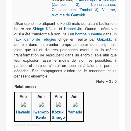
Lexique
(Zambot 3)
,
Connaissance
,
Connaissance (Zambot 3)
,
Victime
,
Série
Victime de Gaizokk
Acteur
Biker orphelin pratiquant le
kendô
mais se faisant facilement
battre par
Shingo Kôzuki
et
Kappei Jin
. Quand il découvre
Équipe
qu'il a été transformé à son insu en
bombe humaine
dans un
faux camp de réfugiés
dirigé en réalité par
Gaizokk
, il
Personnage
semble dans un premier temps accepter son sort; mais
alors que lui et d'autres personnes ayant subi la même
Transformation
transformation se regroupent dans un endroit isolé afin que
leur explosion fasse le moins de victimes possibles, il
Équipement
panique et tente de s'enfuir en appelant à l'aide ses parents
décédés. Ses compagnons d'infortune le retiennent et ils
Mecha
périssent ensemble.
Note =
3 / 5
Objet
Relation(s) :
Lieu
Ami
Ami
Ami
Ami
Épisode
Référence
Hayashi
Iwamoto
Kôzuki
Yamada
Kenta
Shingo
Fanservice
More Joomla Extensions
Générique