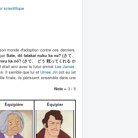
r scientifique
r son monde d'adoption contre ces derniers.
 par
Sate, dô tatakai nuku ka na? (さて、
ttekureru ka nô? (さて、 どう 戦ってくれる か
 était ami avec le futur amiral
Lee James
.
té. Il semble que lui et
Umee Jin
ont eu (et
ille finale, ils périssent ensemble dans une
Note =
3 / 5
Équipière
Équipier