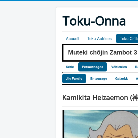
Toku-Onna
Accueil
Toku-Actrices
Toku-Crit
Muteki chôjin Zambot
Série
Personnages
Véhicules
R
Jin Family
Entourage
Gaizokk
A
Kamikita Heizaemon