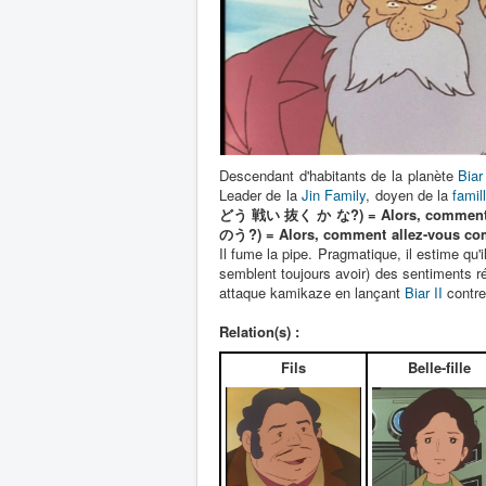
Descendant d'habitants de la planète
Biar
Leader de la
Jin Family
, doyen de la
famil
どう 戦い 抜く か な?) = Alors, comment al
のう?) = Alors, comment allez-vous co
Il fume la pipe. Pragmatique, il estime qu'
semblent toujours avoir) des sentiments réc
attaque kamikaze en lançant
Biar II
contr
Relation(s) :
Fils
Belle-fille