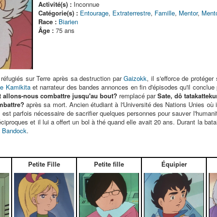
Activité(s) :
Inconnue
Catégorie(s) :
Entourage
,
Extraterrestre
,
Famille
,
Mentor
,
Mento
Race :
Biarien
Âge :
75 ans
réfugiés sur Terre après sa destruction par
Gaizokk
, il s'efforce de protége
le Kamikita
et narrateur des bandes annonces en fin d'épisodes qu'il conclue
lons-nous combattre jusqu'au bout?
remplacé par
Sate, dô tataka
mbattre?
après sa mort. Ancien étudiant à l'Université des Nations Unies où il
il est parfois nécessaire de sacrifier quelques personnes pour sauver l'humani
iproques et il lui a offert un bol à thé quand elle avait 20 ans. Durant la bata
e
Bandock
.
Petite Fille
Petite fille
Équipier