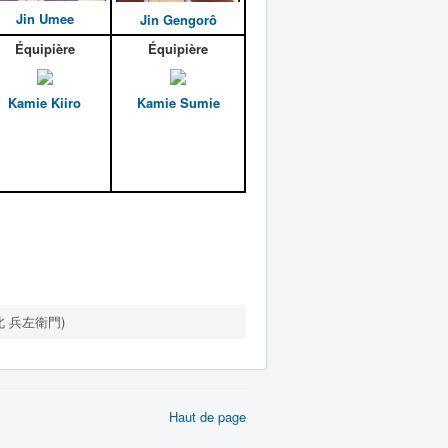
Jin Umee
Jin Gengorô
Équipière
Équipière
Kamie Kiiro
Kamie Sumie
(神北 兵左衛門)
Haut de page