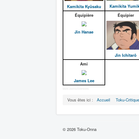
Kamikita Yumi
Kamikita Kyûsaku
Équipière
Équipier
Jin Hanae
Jin Ichitarô
Ami
James Lee
More Joomla Extensions
Vous êtes ici :
Accueil
Toku-Critiqu
© 2026 Toku-Onna