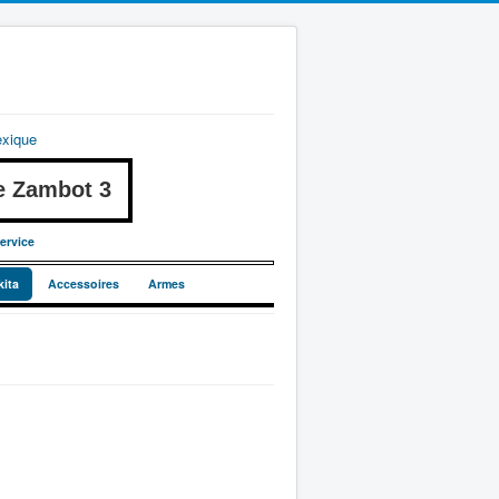
exique
 Zambot 3
ervice
kita
Accessoires
Armes