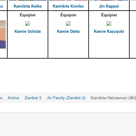
ko
Kamikita Keiko
Kamikita Kimiko
Jin Kappei
Équipier
Équipier
Équipier
Kamie Uchûta
Kamie Daita
Kamie Kazuyuki
es
Anime
Zambot 3
Jin Family (Zambot 3)
Kamikita Heizaemon 