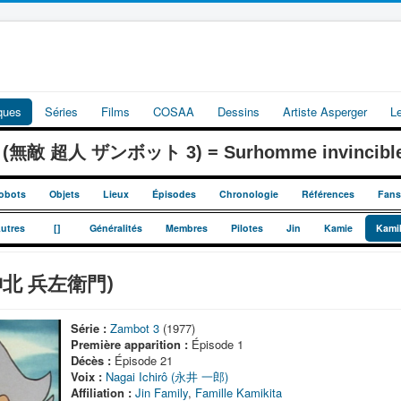
iques
Séries
Films
COSAA
Dessins
Artiste Asperger
L
 3 (無敵 超人 ザンボット 3) = Surhomme invincible
obots
Objets
Lieux
Épisodes
Chronologie
Références
Fans
_
_
utres
[]
Généralités
Membres
Pilotes
Jin
Kamie
Kami
 (神北 兵左衛門)
Série :
Zambot 3
(1977)
Première apparition :
Épisode 1
Décès :
Épisode 21
Voix :
Nagai Ichirô (永井 一郎)
Affiliation :
Jin Family
,
Famille Kamikita