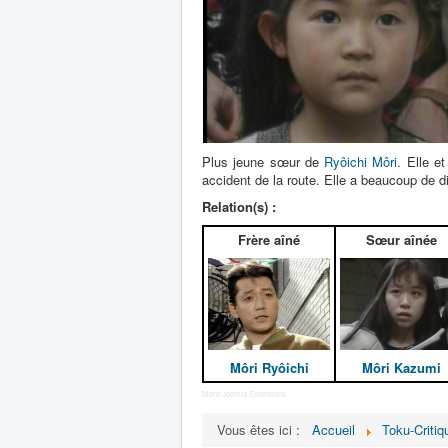
Plus jeune sœur de
Ryôichi Môri
. Elle e
accident de la route. Elle a beaucoup de dif
Relation(s) :
Frère aîné
Sœur aînée
Môri Ryôichi
Môri Kazumi
More Joomla Extensions
Vous êtes ici :
Accueil
Toku-Critiq