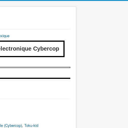
exique
ectronique Cybercop
le (Cybercop)
,
Toku-kid