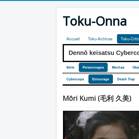
Toku-Onna
Accueil
Toku-Actrices
Toku-Crit
Dennô keisatsu Cyber
Série
Personnages
Mechas
Obj
Cybercops
Entourage
Death Trap
Môri Kumi (毛利 久美)