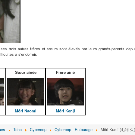
t ses trois autres frères et sœurs sont élevés par leurs grands-parents dep
ficultés à s'endormir.
Sœur aînée
Frère aîné
Môri Naomi
Môri Kenji
ues
Toho
Cybercop
Cybercop - Entourage
Môri Kumi (毛利 久