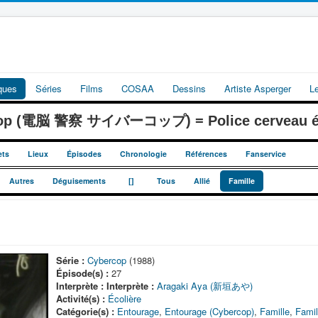
iques
Séries
Films
COSAA
Dessins
Artiste Asperger
L
cop (電脳 警察 サイバーコップ) = Police cerveau él
ets
Lieux
Épisodes
Chronologie
Références
Fanservice
_
_
Autres
Déguisements
[]
Tous
Allié
Famille
Série :
Cybercop
(1988)
Épisode(s) :
27
Interprète :
Interprète :
Aragaki Aya (新垣あや)
Activité(s) :
Écolière
Catégorie(s) :
Entourage
,
Entourage (Cybercop)
,
Famille
,
Famil