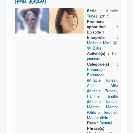
(神咲 あゆみ)
Lexique
Série :
Miracle
Série
Tunes
(2017)
Première
Acteur
apparition :
Épisode 1
Équipe
Interprète :
Personnage
Maihane Mimi (舞
羽 美海)
Transformation
Activité(s) :
Ex-
pianiste
Équipement
Catégorie(s) :
Entourage
,
Mecha
Entourage
(Miracle Tunes)
,
Objet
Allié
,
Allié
(Miracle Tunes)
,
Lieu
Famille
,
Famille
(Miracle Tunes)
,
Épisode
Mentor
,
Mentor
(Girls x Heroine)
,
Référence
Mentor divin
Race :
Divinité
Fanservice
Phrase(s)
Générique