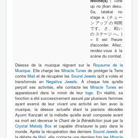
fétiche(s) :
Tune
up no jikan desu.
Sa, tatakai no
A
stage e. (チュー
ン アップ の 時間
B
です。 さ、 戦い
C
の ステージ へ。)
= Il est l'heure
D
d'accorder. Allez,
rendez-vous à la
E
scène du combat.
Déesse de la musique régnant sur le
F
Royaume de la
Musique
. Elle charge les
Miracle Tunes
de protéger la Terre
G
contre
Maô
et de récupérer les
Sound Jewels
qu'il a volés et
transformés en
Negative Jewels
. À chaque fois qu'elle
H
perçoit ses activités, elle contacte les
Miracle Tunes
en
apparaissant dans le miroir de leur
loge
. En réalité, sa
I
fonction a été successivement assuré par plusieurs femmes
ayant exercé de leur vivant une activité en lien avec la
J
musique, la déesse actuelle étant la pianiste décédée
Ayumi Kanzaki et la mélodie qu'elle avait composée avant
K
sa mort est devenue le
Chant de la Bénédiction
joué par la
Crystal Melody Box
et capable d'instaurer la paix dans le
L
monde. Après la récupération des derniers
Sound Jewels
et
la défaite de
Maô
, elle contacte une dernière fois les
Miracle
M