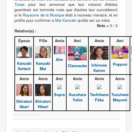
Tunes
pour leur annoncer que leur mission d'idoles
guerrières est terminée mais que d'autres leur succéderont
N
si le
Royaume de la Musique
était à nouveau menacé, et en
profite pour confirmer à
O
Mai Kanzaki
qu'elle est sa mère.
Note =
5 / 5
P
Relation(s) :
Q
Époux
Fille
Amie
Ami
Amie
Ami
R
Alm
S
Kanzaki
Kanzaki
Poppun
Ichinose
Clanosuke
Seitarô
Mai
T
Kanon
Amie
Amie
Ami
Amie
Amie
Amie
U
V
Sopra
Suzuhara
Tachibana
Yuzuhara
Yukie
Fûka
Mayumi
W
Shiratori
Shiratori
Akari
Hikari
X
More Joomla Extensions
Y
Z