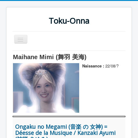
Toku-Onna
Basculer
la
navigation
Accueil
Maihane Mimi (舞羽 美海)
Toku-Actrices
Naissance :
22/08/?
Toku-Critiques
Séries
Films
COSAA
Dessins
Ongaku no Megami (音楽 の 女神) =
Artiste Asperger
Déesse de la Musique / Kanzaki Ayumi