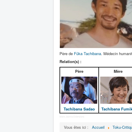
Père de
Fûka Tachibana
. Médecin humanit
Relation(s) :
Père
Mère
Tachibana Sadao
Tachibana Fumi
More Joomla Extensions
Vous êtes ici :
Accueil
Toku-Critiq