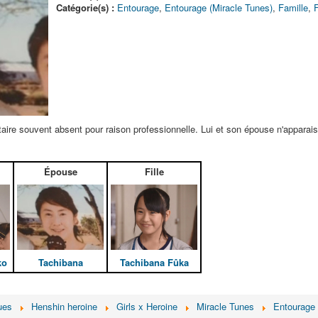
Catégorie(s) :
Entourage
,
Entourage (Miracle Tunes)
,
Famille
,
F
aire souvent absent pour raison professionnelle. Lui et son épouse n'apparai
Épouse
Fille
ko
Tachibana
Tachibana Fûka
ues
Henshin heroine
Girls x Heroine
Miracle Tunes
Entourage 