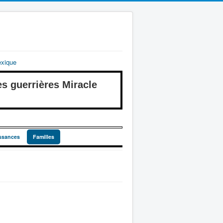
exique
guerrières Miracle
ssances
Familles