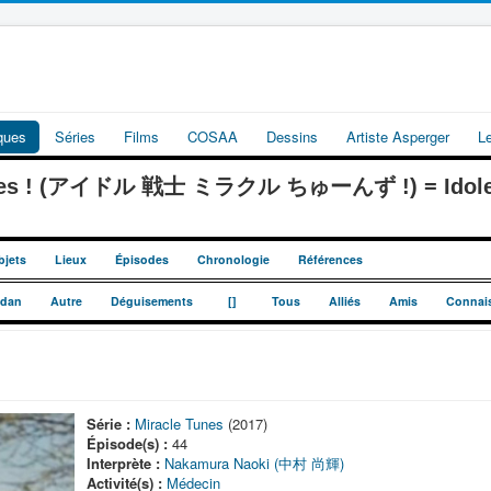
iques
Séries
Films
COSAA
Dessins
Artiste Asperger
L
Tunes ! (アイドル 戦士 ミラクル ちゅーんず !) = Idoles 
bjets
Lieux
Épisodes
Chronologie
Références
_
_
dan
Autre
Déguisements
[]
Tous
Alliés
Amis
Connai
Série :
Miracle Tunes
(2017)
Épisode(s) :
44
Interprète :
Nakamura Naoki (中村 尚輝)
Activité(s) :
Médecin