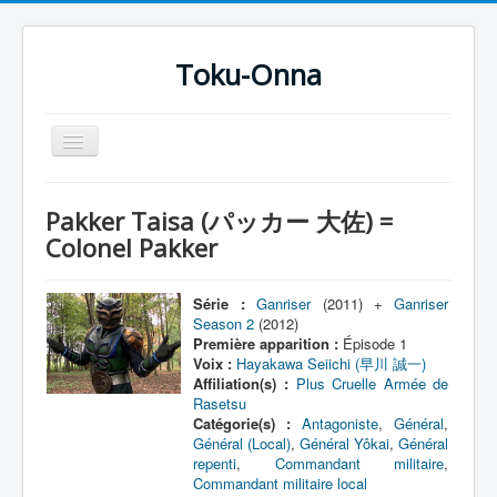
Toku-Onna
Basculer
la
navigation
Accueil
Pakker Taisa (パッカー 大佐) =
Toku-Actrices
Colonel Pakker
Toku-Critiques
Série :
Ganriser
(2011) +
Ganriser
Séries
Season 2
(2012)
Première apparition :
Épisode 1
Films
Voix :
Hayakawa Seiichi (早川 誠一)
Affiliation(s) :
Plus Cruelle Armée de
COSAA
Rasetsu
Dessins
Catégorie(s) :
Antagoniste
,
Général
,
Général (Local)
,
Général Yôkai
,
Général
Artiste Asperger
repenti
,
Commandant militaire
,
Commandant militaire local