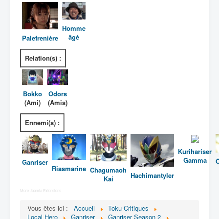
Homme
âgé
Palefrenière
Relation(s) :
Bokko
Odors
(Ami)
(Amis)
Ennemi(s) :
Kurihariser
Gamma
Ganriser
Riasmarine
Chagumaoh
Hachimantyler
Kai
More Joomla Extensions
Vous êtes ici :
Accueil
Toku-Critiques
Local Hero
Ganriser
Ganriser Season 2