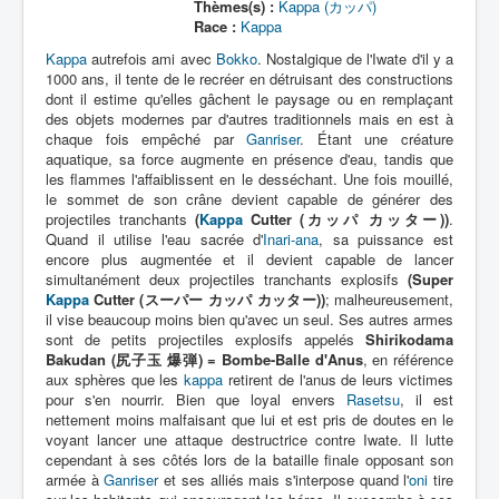
Lexique
Thèmes(s) :
Kappa (カッパ)
Race :
Kappa
Tetsujin Ganriser Season 2 (鉄神
Kappa
autrefois ami avec
Bokko
. Nostalgique de l'Iwate d'il y a
ガンライザー シーズン 2) = Dieu de
1000 ans, il tente de le recréer en détruisant des constructions
fer Ganriser Saison 2
dont il estime qu'elles gâchent le paysage ou en remplaçant
des objets modernes par d'autres traditionnels mais en est à
chaque fois empêché par
Ganriser
. Étant une créature
Série
aquatique, sa force augmente en présence d'eau, tandis que
les flammes l'affaiblissent en le desséchant. Une fois mouillé,
Personnages
le sommet de son crâne devient capable de générer des
projectiles tranchants
(
Kappa
Cutter (カッパ カッター))
.
Objets
Quand il utilise l'eau sacrée d'
Inari-ana
, sa puissance est
encore plus augmentée et il devient capable de lancer
Lieux
simultanément deux projectiles tranchants explosifs
(Super
Kappa
Cutter (スーパー カッパ カッター))
; malheureusement,
Épisodes
il vise beaucoup moins bien qu'avec un seul. Ses autres armes
sont de petits projectiles explosifs appelés
Shirikodama
Chronologie
Bakudan (尻子玉 爆弾) = Bombe-Balle d'Anus
, en référence
Références
aux sphères que les
kappa
retirent de l'anus de leurs victimes
pour s'en nourrir. Bien que loyal envers
Rasetsu
, il est
nettement moins malfaisant que lui et est pris de doutes en le
Superhéros
voyant lancer une attaque destructrice contre Iwate. Il lutte
cependant à ses côtés lors de la bataille finale opposant son
Entourage
armée à
Ganriser
et ses alliés mais s'interpose quand l'
oni
tire
Plus Cruelle Armée de Rasetsu