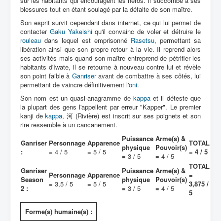
sur les habitants qui encouragent les héros. Il succombe à ses
blessures tout en étant soulagé par la défaite de son maître.
Autres
Son esprit survit cependant dans internet, ce qui lui permet de
contacter
Gaku Yakeishi
qu'il convainc de voler et détruire le
Déguisements
rouleau
dans lequel est emprisonné
Rasetsu
, permettant sa
_
libération ainsi que son propre retour à la vie. Il reprend alors
ses activités mais quand son maître entreprend de pétrifier les
[]
habitants d'Iwate, il se retourne à nouveau contre lui et révèle
_
son point faible à
Ganriser
avant de combattre à ses côtés, lui
permettant de vaincre définitivement l'
oni
.
Généralités
Son nom est un quasi-anagramme de
kappa
et il déteste que
Membres
la plupart des gens l'appellent par erreur "Kapper". Le premier
kanji de
kappa
, 河 (Rivière) est inscrit sur ses poignets et son
rire ressemble à un cancanement.
Puissance
Arme(s) &
Ganriser
Personnage
Apparence
TOTAL
physique
Pouvoir(s)
:
=
4 / 5
=
5 / 5
= 4 / 5
=
3 / 5
=
4 / 5
TOTAL
Ganriser
Puissance
Arme(s) &
Personnage
Apparence
=
Season
physique
Pouvoir(s)
=
3,5 / 5
=
5 / 5
3,875 /
2 :
=
3 / 5
=
4 / 5
5
Forme(s) humaine(s) :