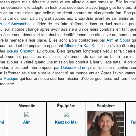
cheeseburgers mais déteste le café et est allergique aux ormeaux. Elle fourmil
se détendre, elle adopte un look plus décontracté avec jogging et lunettes. Sou
mbre de sa sœur alors que celle-ci se décrit comme sa plus grande fan. Son p
musical qui connaît un grand succès aux États-Unis avant de se rendre au J
zunari Sawanobori
a l'idée de les faire s'affronter dans un duel musical pou
s, leur attitude change après avoir assisté à un de leurs combats en tant qu
 a également découvert leur double identité, lance une offensive au moment 
re la menace à leur place. Elles sont alors contactées par
Alm
et
Sopra
qui
Quant au duel de popularité opposant
Miracle²
à
Kari Kari
, il se révèle être de
 des
sœurs Shiratori
au groupe. Bien qu'ayant longtemps vécu et fait carri
xtrêmement populaires mais elles s'efforcent de cacher ce fait à leur en
ar avouer la vérité quand une mission les conduit à leur village natal. Alors
ntier, elles sont interrompues par
Dokudokudan
qui utilise une machine pou
 l'affronter, révélant ainsi leur identité au monde entier. Après l'avoir vain
la Musique
qui leur annonce que leur mission d'idoles guerrières est terminée
 menacé.
Mascotte
Équipière
Équipière
mi
Alm
Kanzaki Mai
Ta