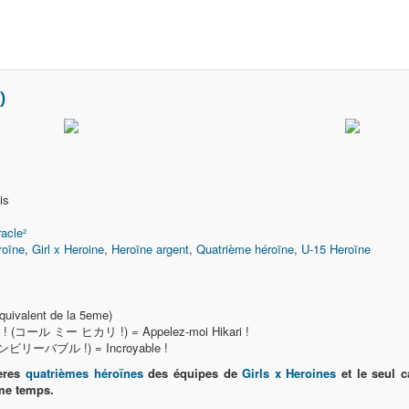
)
is
racle²
roïne
,
Girl x Heroine
,
Heroïne argent
,
Quatrième héroïne
,
U-15 Heroïne
uivalent de la 5eme)
ri ! (コール ミー ヒカリ !) = Appelez-moi Hikari !
(アンビリーバブル !) = Incroyable !
ères
quatrièmes héroïnes
des équipes de
Girls x Heroines
et le seul 
ême temps.