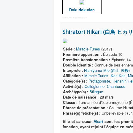
Dokudokudan
More Joomla Extensions
Shiratori Hikari (白鳥 ヒカリ
Série :
Miracle Tunes
(2017)
Première apparition :
Épisode 10
Première transformation :
Épisode 14
Double identité :
Connue de ses ennem
Interprète :
Nishiyama Mio (西山 未桜)
Affiliation :
Miracle Tunes
,
Kari Kari
,
Mi
Catégorie(s) :
Protagoniste
,
Henshin He
Activité(s) :
Collégienne
,
Chanteuse
Archétype(s) :
Bilingue
Date de naissance :
28 mars
Classe :
1ere année d'école moyenne (Éq
Phrase de présentation :
Call me Hika
Phrase(s) fétiche(s) :
Unbelievable ! 
Elle et sa sœur
Akari
sont les premi
fonction, ayant rejoint l'équipe en m