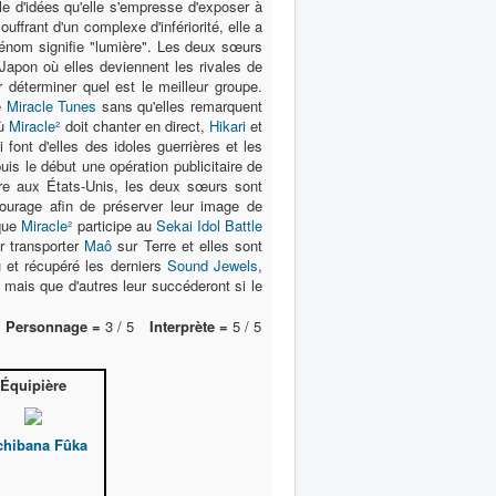
le d'idées qu'elle s'empresse d'exposer à
ffrant d'un complexe d'infériorité, elle a
rénom signifie "lumière". Les deux sœurs
apon où elles deviennent les rivales de
r déterminer quel est le meilleur groupe.
e
Miracle Tunes
sans qu'elles remarquent
où
Miracle²
doit chanter en direct,
Hikari
et
 font d'elles des idoles guerrières et les
puis le début une opération publicitaire de
ère aux États-Unis, les deux sœurs sont
tourage afin de préserver leur image de
 que
Miracle²
participe au
Sekai Idol Battle
r transporter
Maô
sur Terre et elles sont
cu et récupéré les derniers
Sound Jewels
,
 mais que d'autres leur succéderont si le
Personnage =
3 / 5
Interprète =
5 / 5
Équipière
chibana Fûka