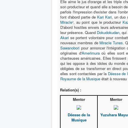
Elle aime le jus d'orange et les triple 
son producteur et quand elle a besoin de 
parfois l'impression d'exister dans l'o
font d'abord partie de
Kari Kari
, un duo 
Miracle²
, au point que le producteur
Ka
D'abord hostiles envers leurs adversaire
leur présence. Quand
Dokudokudan
, qui
Akari
se portent volontaire pour combatt
nouveaux membres de
Miracle Tunes
. 
Sawanobori
pour annoncer l'intégration
originaires d'
Amerimura
où elles sont e
chanteuses américaines. Elles finissent p
qui les oppose à des idoles du monde e
obligées de se transformer en direct pour
elles sont contactées par la
Déesse de 
Royaume de la Musique
était à nouveau
Relation(s) :
Mentor
Mentor
Déesse de la
Yuzuhara Mayu
Musique