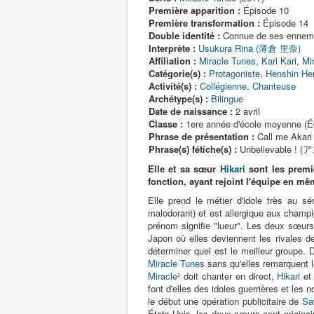
Première apparition :
Épisode 10
Première transformation :
Épisode 14
Double identité :
Connue de ses ennem
Interprète :
Usukura Rina (薄倉 里奈)
Affiliation :
Miracle Tunes
,
Kari Kari
,
Mi
Catégorie(s) :
Protagoniste
,
Henshin He
Activité(s) :
Collégienne
,
Chanteuse
Archétype(s) :
Bilingue
Date de naissance :
2 avril
Classe :
1ere année d'école moyenne (Éq
Phrase de présentation :
Call me Akar
Phrase(s) fétiche(s) :
Unbelievable ! 
Elle et sa sœur
Hikari
sont les prem
fonction, ayant rejoint l'équipe en m
Elle prend le métier d'idole très au s
malodorant) et est allergique aux champ
prénom signifie "lueur". Les deux sœurs
Japon où elles deviennent les rivales 
déterminer quel est le meilleur groupe. 
Miracle Tunes
sans qu'elles remarquent 
Miracle²
doit chanter en direct,
Hikari
e
font d'elles des idoles guerrières et l
le début une opération publicitaire de
Sa
États-Unis, les deux sœurs sont originair