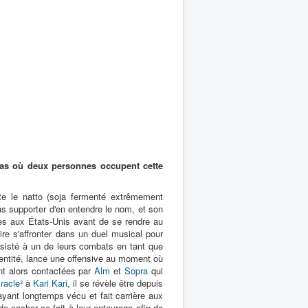
cas où deux personnes occupent cette
ste le natto (soja fermenté extrêmement
s supporter d'en entendre le nom, et son
ès aux États-Unis avant de se rendre au
aire s'affronter dans un duel musical pour
assisté à un de leurs combats en tant que
dentité, lance une offensive au moment où
nt alors contactées par
Alm
et
Sopra
qui
racle²
à
Kari Kari
, il se révèle être depuis
yant longtemps vécu et fait carrière aux
e cacher ce fait à leur entourage afin de