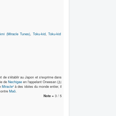
Ami (Miracle Tunes)
,
Toku-kid
,
Toku-kid
vant de s'établir au Japon et s'exprime dans
hie de
Nechigae
en l'appelant Oneesan (お
pe
Miracle²
à des idoles du monde entier, il
 contre
Maô
.
Note =
3 / 5