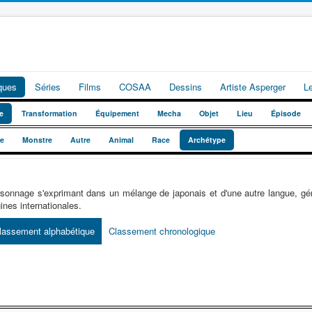
iques
Séries
Films
COSAA
Dessins
Artiste Asperger
L
e
Transformation
Équipement
Mecha
Objet
Lieu
Épisode
te
Monstre
Autre
Animal
Race
Archétype
sonnage s'exprimant dans un mélange de japonais et d'une autre langue, géné
gines internationales.
lassement alphabétique
Classement chronologique