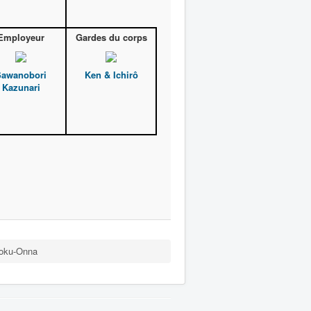
Employeur
Gardes du corps
Sawanobori
Ken & Ichirô
Kazunari
Toku-Onna