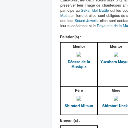
préserver leur image de chanteuses amér
participe au
Sekai Idol Battle
qui les opp
Maô
sur Terre et elles sont obligées de se
derniers
Sound Jewels
, elles sont conta
leur succéderont si le
Royaume de la Mu
Relation(s) :
Mentor
Mentor
Déesse de la
Yuzuhara Mayu
Musique
Père
Mère
Shiratori Mitsuo
Shiratori Une
Ennemi(s) :