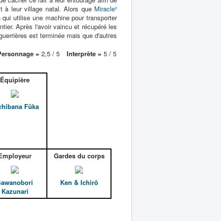
 à leur village natal. Alors que
Miracle²
n
qui utilise une machine pour transporter
ntier. Après l'avoir vaincu et récupéré les
guerrières est terminée mais que d'autres
Personnage =
2,5 / 5
Interprète =
5 / 5
Équipière
chibana Fûka
Employeur
Gardes du corps
Sawanobori
Ken & Ichirô
Kazunari