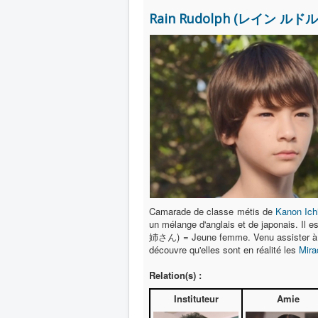
Rain Rudolph (レイン ルド
Camarade de classe métis de
Kanon Ich
un mélange d'anglais et de japonais. Il 
姉さん) = Jeune femme. Venu assister à l
découvre qu'elles sont en réalité les
Mira
Relation(s) :
Instituteur
Amie