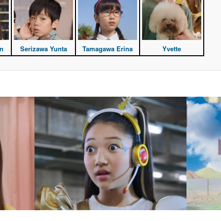
n
Serizawa Yunta
Tamagawa Erina
Yvette