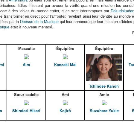
icaines. Elles finissent par avouer la vérité quand une mission les conduit
ose à des idoles du monde entier, elles sont interrompues par
Dokudokuda
 transformer en direct pour l'affronter, révélant ainsi leur identité au monde e
ctées par la
Déesse de la Musique
qui leur annonce que leur mission d'idoles 
sique
était à nouveau menacé.
Mascotte
Équipière
Équipière
mi
Alm
Kanzaki Mai
Ta
Ichinose Kanon
Sœur cadette
Ami
Amie
ko
Shiratori Hikari
Kojirô
Suzuhara Yukie