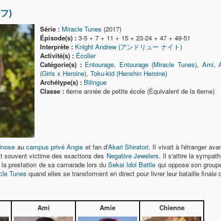
ルフ)
Série :
Miracle Tunes
(2017)
Épisode(s) :
3-5 + 7 + 11 + 15 + 23-24 + 47 + 49-51
Interprète :
Knight Andrew (アンドリュー ナイト)
Activité(s) :
Écolier
Catégorie(s) :
Entourage
,
Entourage (Miracle Tunes)
,
Ami
,
(Girls x Heroine)
,
Toku-kid (Henshin Heroine)
Archétype(s) :
Bilingue
Classe :
6eme année de petite école (Équivalent de la 6eme)
inose
au
campus privé Angie
et fan d'
Akari Shiratori
. Il vivait à l'étranger a
est souvent victime des exactions des
Negative Jewelers
. Il s'attire la sympat
a prestation de sa camarade lors du
Sekai Idol Battle
qui oppose son grou
cle Tunes
quand elles se transforment en direct pour livrer leur bataille finale
Ami
Amie
Chienne