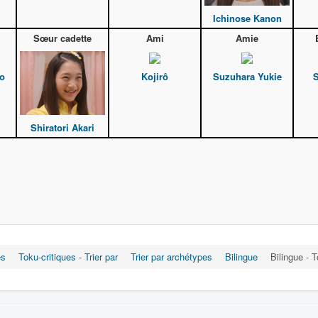
Ichinose Kanon
Sœur cadette
Ami
Amie
ko
Kojirô
Suzuhara Yukie
Shiratori Akari
es
Toku-critiques - Trier par
Trier par archétypes
Bilingue
Bilingue - 