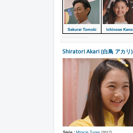
Sakurai Tomoki
Ichinose Kano
More Joomla Extensions
Shiratori Akari (白鳥 アカリ)
Série :
Miracle Tunes
(2017)