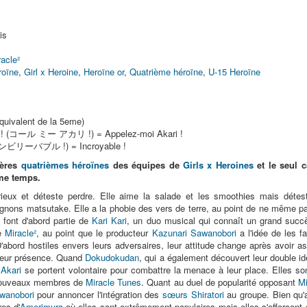
is
racle²
roïne
,
Girl x Heroine
,
Heroïne or
,
Quatrième héroïne
,
U-15 Heroïne
uivalent de la 5eme)
i ! (コール ミー アカリ !) = Appelez-moi Akari !
(アンビリーバブル !) = Incroyable !
ières
quatrièmes héroïnes
des équipes de
Girls x Heroines
et le seul 
ême temps.
érieux et déteste perdre. Elle aime la salade et les smoothies mais déte
ignons matsutake. Elle a la phobie des vers de terre, au point de ne même pa
 font d'abord partie de
Kari Kari
, un duo musical qui connaît un grand succ
de
Miracle²
, au point que le producteur
Kazunari Sawanobori
a l'idée de les f
D'abord hostiles envers leurs adversaires, leur attitude change après avoir 
leur présence. Quand
Dokudokudan
, qui a également découvert leur double i
t
Akari
se portent volontaire pour combattre la menace à leur place. Elles so
es nouveaux membres de
Miracle Tunes
. Quant au duel de popularité opposant
Mi
wanobori
pour annoncer l'intégration des
sœurs Shiratori
au groupe. Bien qu'a
es d'
Amerimura
où elles sont extrêmement populaires mais elles s'efforcent d