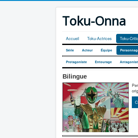
Toku-Onna
Accueil
Toku-Actrices
Toku-Crit
Série
Acteur
Équipe
Personnag
Protagoniste
Entourage
Antagonis
Bilingue
Per
ori
C