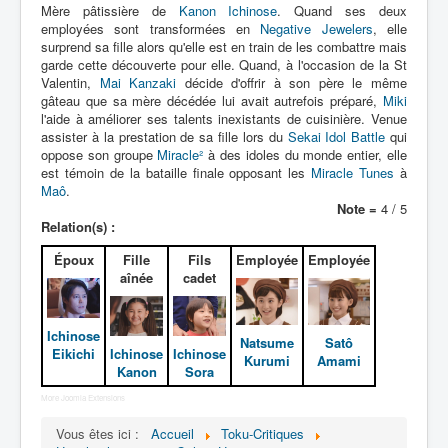
Lexique
Mère pâtissière de
Kanon Ichinose
. Quand ses deux
employées sont transformées en
Negative Jewelers
, elle
Idol senshi Miracle Tunes ! (アイ
surprend sa fille alors qu'elle est en train de les combattre mais
garde cette découverte pour elle. Quand, à l'occasion de la St
ドル 戦士 ミラクル ちゅーんず !) =
Valentin,
Mai Kanzaki
décide d'offrir à son père le même
Idoles guerrières Miracle Tunes !
gâteau que sa mère décédée lui avait autrefois préparé,
Miki
l'aide à améliorer ses talents inexistants de cuisinière. Venue
Série
assister à la prestation de sa fille lors du
Sekai Idol Battle
qui
oppose son groupe
Miracle²
à des idoles du monde entier, elle
Personnages
est témoin de la bataille finale opposant les
Miracle Tunes
à
Maô
.
Véhicules
Note =
4 / 5
Relation(s) :
Objets
Époux
Fille
Fils
Employée
Employée
Lieux
aînée
cadet
Épisodes
Ichinose
Chronologie
Natsume
Satô
Eikichi
Ichinose
Ichinose
Kurumi
Amami
Kanon
Sora
Références
More Joomla Extensions
Miracle Tunes
Vous êtes ici :
Accueil
Toku-Critiques
Entourage