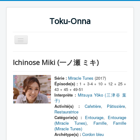
Toku-Onna
Basculer
la
navigation
Accueil
Ichinose Miki (一ノ瀬 ミキ)
Toku-Actrices
Toku-Critiques
Série :
Miracle Tunes
(2017)
Épisode(s) :
1 + 3-4 + 10 + 12 + 25 +
Séries
43 + 45 + 49-51
Interprète :
Mitsuya Yôko (三津谷 葉
Films
子)
Activité(s) :
Cafetière
,
Pâtissière
,
COSAA
Restauratrice
Catégorie(s) :
Entourage
,
Entourage
Dessins
(Miracle Tunes)
,
Famille
,
Famille
(Miracle Tunes)
Artiste Asperger
Archétype(s) :
Cordon bleu