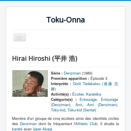
Toku-Onna
Basculer
la
navigation
Accueil
Hirai Hiroshi (平井 浩)
Toku-Actrices
Toku-Critiques
Série :
Denziman
(1980)
Première apparition :
Épisode 3
Séries
Interprète :
Gotô Tadakatsu (後藤 忠
勝)
Films
Activité(s) :
Écolier
,
Karatéka
Catégorie(s) :
Entourage
,
Entourage
COSAA
(Denziman)
,
Ami
,
Ami (Denziman)
,
Toku-kid
,
Toku-kid (Sentai)
Dessins
Membre d'un groupe de cinq écoliers amis des identités civiles
Artiste Asperger
des
Denzimen
dont ils fréquentent l'
Athletic Club
. Il étudie le
karaté
avec
Ippei Akagi
.