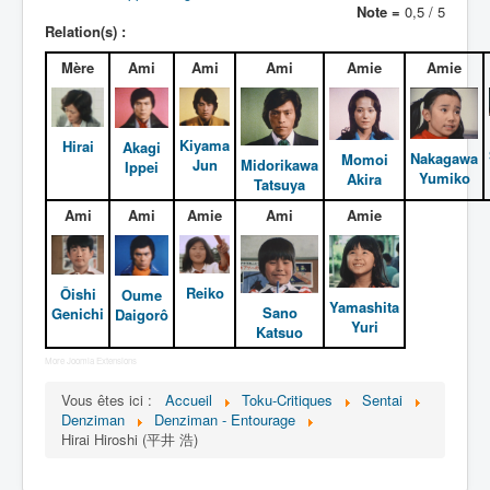
Lexique
Note =
0,5 / 5
Relation(s) :
Denshi sentai Denziman (電子 戦
Mère
Ami
Ami
Ami
Amie
Amie
隊 デンジマン) = Escadron
électronique Denziman
Kiyama
Hirai
Akagi
Série
Nakagawa
Momoi
Jun
Midorikawa
Ippei
Yumiko
Akira
Tatsuya
Personnages
Ami
Ami
Amie
Ami
Amie
Mechas
Objets
Reiko
Ôishi
Oume
Lieux
Yamashita
Sano
Genichi
Daigorô
Yuri
Katsuo
Épisodes
More Joomla Extensions
Chronologie
Vous êtes ici :
Accueil
Toku-Critiques
Sentai
Références
Denziman
Denziman - Entourage
Hirai Hiroshi (平井 浩)
Fanservice
Denzimen