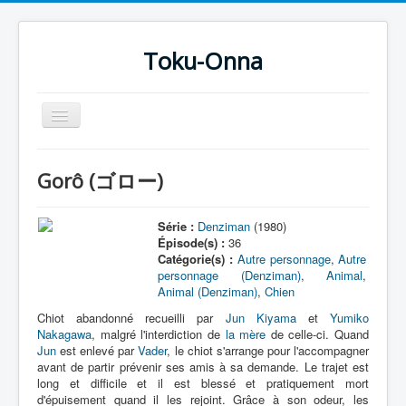
Toku-Onna
Basculer
la
navigation
Accueil
Gorô (ゴロー)
Toku-Actrices
Toku-Critiques
Série :
Denziman
(1980)
Épisode(s) :
36
Séries
Catégorie(s) :
Autre personnage
,
Autre
personnage (Denziman)
,
Animal
,
Films
Animal (Denziman)
,
Chien
COSAA
Chiot abandonné recueilli par
Jun Kiyama
et
Yumiko
Nakagawa
, malgré l'interdiction de
la mère
de celle-ci. Quand
Dessins
Jun
est enlevé par
Vader
, le chiot s'arrange pour l'accompagner
avant de partir prévenir ses amis à sa demande. Le trajet est
Artiste Asperger
long et difficile et il est blessé et pratiquement mort
d'épuisement quand il les rejoint. Grâce à son odeur, les