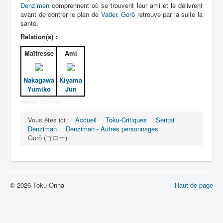
Lexique
Denzimen
comprennent où se trouvent leur ami et le délivrent
avant de contrer le plan de
Vader
.
Gorô
retrouve par la suite la
Denshi sentai Denziman (電子 戦
santé.
隊 デンジマン) = Escadron
Relation(s) :
électronique Denziman
Maîtresse
Ami
Série
Nakagawa
Kiyama
Personnages
Yumiko
Jun
Mechas
More Joomla Extensions
Objets
Vous êtes ici :
Accueil
Toku-Critiques
Sentai
Denziman
Denziman - Autres personnages
Lieux
Gorô (ゴロー)
Épisodes
Chronologie
© 2026 Toku-Onna
Haut de page
Références
Fanservice
Denzimen