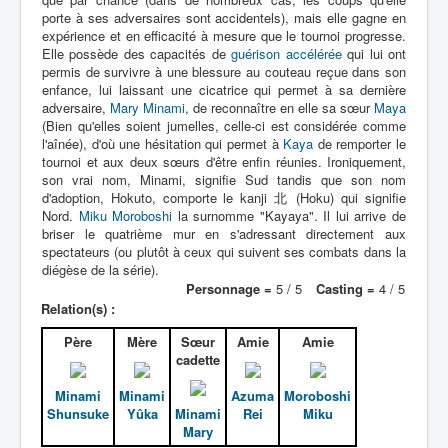
porte à ses adversaires sont accidentels), mais elle gagne en
Déguisements
expérience et en efficacité à mesure que le tournoi progresse.
_
Elle possède des capacités de
guérison accélérée
qui lui ont
permis de survivre à une blessure au couteau reçue dans son
[]
enfance, lui laissant une cicatrice qui permet à sa dernière
_
adversaire,
Mary Minami
, de reconnaître en elle sa sœur
Maya
(Bien qu'elles soient jumelles, celle-ci est considérée comme
Généralités
l'aînée), d'où une hésitation qui permet à
Kaya
de remporter le
tournoi et aux deux sœurs d'être enfin réunies. Ironiquement,
Membres
son vrai nom, Minami, signifie Sud tandis que son nom
d'adoption, Hokuto, comporte le kanji 北 (Hoku) qui signifie
Contact
Nord.
Miku Moroboshi
la surnomme "Kayaya". Il lui arrive de
briser le quatrième mur en s'adressant directement aux
Accessoires
spectateurs (ou plutôt à ceux qui suivent ses combats dans la
diégèse de la série).
Armes
Personnage =
5 / 5
Casting =
4 / 5
Psifers
Relation(s) :
Attaques
Père
Mère
Sœur
Amie
Amie
cadette
Minami
Minami
Azuma
Moroboshi
Shunsuke
Yûka
Minami
Rei
Miku
Mary