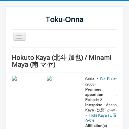
Toku-Onna
Basculer
la
navigation
Accueil
Hokuto Kaya (北斗 加也) / Minami
Toku-Actrices
Maya (南 マヤ)
Toku-Critiques
Série :
Bit Bullet
Séries
(2008)
Première
Films
apparition :
Épisode 2
COSAA
Interprète :
Asano
Dessins
Kaya (浅野 かや)
=
Hioki Kaya (日置
Artiste Asperger
かや)
Affiliation(s) :