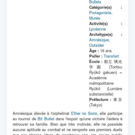
Lexique
Bullets
Catégorie(s) :
Protagoniste
,
Bit Bullet (ビット バレット)
Mutée
Activité(s) :
Série
Lycéenne
Archétype(s) :
Personnages
Amnésique
,
Outsider
Objets
Âge :
16 ans
Psifer :
Transfert
Lieux
École :
都立 璃光
学園 (Toritsu
Épisodes
Ryûkô gakuen) =
Académie
Chronologie
métropolitaine
Ryûkô (Lumière
Références
substancielle)
Préfecture :
東京
Fanservice
(Tokyo)
Bullets
Amnésique élevée à l'orphelinat
Ether no Sono
, elle participe
au tournoi de
Bit Bullet
dans l'espoir qu'une victoire l'aidera à
XOR Corporation
retrouver sa famille. Bien que très motivée, elle ne possède
aucune aptitude au combat et ne remporte ses premiers duels
Entourage
que par chance (dans de nombreux cas, les coups qu'elle