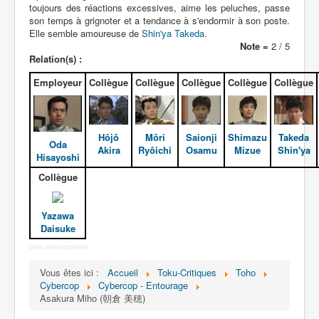
Lexique
toujours des réactions excessives, aime les peluches, passe
son temps à grignoter et a tendance à s'endormir à son poste.
Dennô keisatsu Cybercop (電脳 警
Elle semble amoureuse de
Shin'ya Takeda
.
察 サイバーコップ) = Police
Note =
2 / 5
Relation(s) :
cerveau électronique Cybercop
Employeur
Collègue
Collègue
Collègue
Collègue
Collègue
Série
Personnages
Hôjô
Môri
Saionji
Shimazu
Takeda
Oda
Mechas
Akira
Ryôichi
Osamu
Mizue
Shin'ya
Hisayoshi
Objets
Collègue
Lieux
Yazawa
Épisodes
Daisuke
Chronologie
More Joomla Extensions
Références
Vous êtes ici :
Accueil
Toku-Critiques
Toho
Cybercop
Cybercop - Entourage
Fanservice
Asakura Miho (朝倉 美穂)
Cybercops