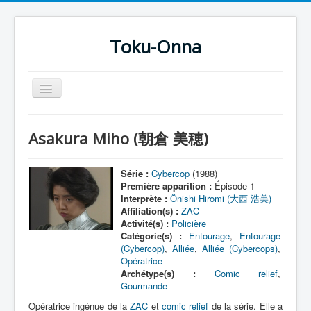
Toku-Onna
Basculer
la
navigation
Accueil
Asakura Miho (朝倉 美穂)
Toku-Actrices
Toku-Critiques
Série :
Cybercop
(1988)
Première apparition :
Épisode 1
Séries
Interprète :
Ônishi Hiromi (大西 浩美)
Affiliation(s) :
ZAC
Films
Activité(s) :
Policière
Catégorie(s) :
Entourage
,
Entourage
COSAA
(Cybercop)
,
Alliée
,
Alliée (Cybercops)
,
Opératrice
Dessins
Archétype(s) :
Comic relief
,
Gourmande
Artiste Asperger
Opératrice ingénue de la
ZAC
et
comic relief
de la série. Elle a