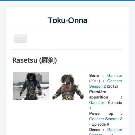
Toku-Onna
Basculer
la
navigation
Accueil
Rasetsu (羅刹)
Toku-Actrices
Toku-Critiques
Série :
Ganriser
(2011) +
Ganriser
Séries
Season 2
(2012)
Première
Films
apparition :
Ganriser
- Épisode
COSAA
1
Power up :
Dessins
Ganriser Season 2
- Épisode 9
Artiste Asperger
Décès :
Ganriser
Season 2
-