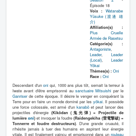
Lexique
Épisode 18
Voix :
Watanabe
Tetsujin Ganriser (鉄神 ガンライザ
Yûsuke (渡邊 雄
ー) = Dieu de fer Ganriser
介)
Affiliation(s) :
Plus Cruelle
Série
Armée de Rasetsu
Catégorie(s) :
Personnages
Antagoniste
,
Leader
,
Leader
Véhicules
(Local)
,
Leader
Yôkai
Objets
Thèmes(s) :
Oni
Lieux
Race :
Oni
Descendant d'un
oni
qui, 1000 ans plus tôt, semait la terreur à
Épisodes
Iwate avant d'être emprisonné au
sanctuaire Mitsuishi
par le
Ganriser
de cette époque. Il désire le venger en conquérant la
Chronologie
Terre pour en faire un monde dominé par les
yôkai
. Il possède
une force colossale, est armé d'un
kanabô
et peut lancer des
Références
projectiles d'énergie
(Kikôdan (鬼光弾) = Projectile de
lumière
oni
)
et invoquer la foudre
(Raidengekiha (雷電撃破) =
Superhéros
Tonnerre et foudre destructeurs)
. D'une grande cruauté, il
n'hésite jamais à tuer des humains en aspirant leur énergie
Entourage
vitale. Il est finalement vaincu et emprisonné dans un
rouleau