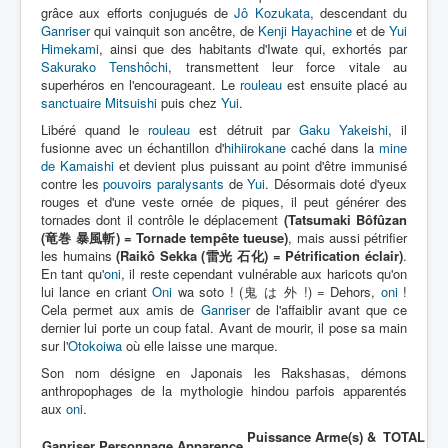
grâce aux efforts conjugués de
Plus Cruelle Armée de Rasetsu
Jô Kozukata
, descendant du
Ganriser
qui vainquit son ancêtre, de
Kenji Hayachine
et de
Yui
Autres
Himekami
, ainsi que des habitants d'Iwate qui, exhortés par
Sakurako Tenshôchi
, transmettent leur force vitale au
Déguisements
superhéros en l'encourageant. Le
rouleau
est ensuite placé au
sanctuaire Mitsuishi
puis chez
Yui
.
_
Libéré quand le
rouleau
est détruit par
Gaku Yakeishi
, il
[]
fusionne avec un échantillon d'
hihiirokane
caché dans la
mine
_
de Kamaishi
et devient plus puissant au point d'être immunisé
contre les
pouvoirs paralysants
de
Yui
. Désormais doté d'yeux
Généralités
rouges et d'une veste ornée de piques, il peut générer des
tornades dont il contrôle le déplacement
(Tatsumaki Bôfûzan
Membres
(竜巻 暴風斬) = Tornade tempête tueuse)
, mais aussi pétrifier
les humains
(Raikô Sekka (雷光 石化) = Pétrification éclair)
.
Formes humaines
En tant qu'
oni
, il reste cependant vulnérable aux haricots qu'on
lui lance en criant
Oni
wa soto ! (鬼 は 外 !) = Dehors,
oni
!
Cela permet aux amis de
Ganriser
de l'affaiblir avant que ce
dernier lui porte un coup fatal. Avant de mourir, il pose sa main
sur l'
Otokoiwa
où elle laisse une marque.
Son nom désigne en Japonais les Rakshasas, démons
anthropophages de la mythologie hindou parfois apparentés
aux
oni
.
Puissance
Arme(s) &
TOTAL
Ganriser
Personnage
Apparence