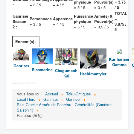
physique
Pouvoir(s)
= 3,75
:
=
3 / 5
=
4 / 5
=
5 / 5
=
3 / 5
/ 5
TOTAL
Ganriser
Puissance
Arme(s) &
Personnage
Apparence
=
Season
physique
Pouvoir(s)
=
3 / 5
=
4 / 5
3,875 /
2 :
=
5 / 5
=
3,5 / 5
5
Ennemi(s) :
Kurihariser
Gamma
Ganriser
Riasmarine
Chagumaoh
Hachimantyler
Kai
More Joomla Extensions
Vous êtes ici :
Accueil
Toku-Critiques
Local Hero
Ganriser
Ganriser
Plus Cruelle Armée de Rasetsu - Généralités (Ganriser -
Saison 1)
Rasetsu (羅刹)