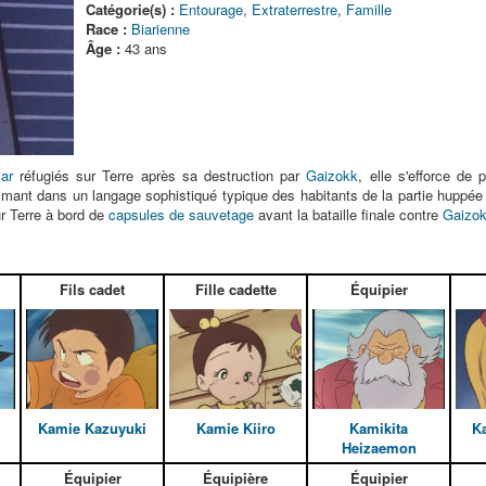
Catégorie(s) :
Entourage
,
Extraterrestre
,
Famille
Race :
Biarienne
Âge :
43 ans
iar
réfugiés sur Terre après sa destruction par
Gaizokk
, elle s'efforce de
primant dans un langage sophistiqué typique des habitants de la partie huppé
r Terre à bord de
capsules de sauvetage
avant la bataille finale contre
Gaizo
Fils cadet
Fille cadette
Équipier
Kamie Kazuyuki
Kamie Kiiro
Kamikita
Ka
Heizaemon
Équipier
Équipière
Équipier