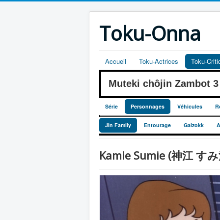
Toku-Onna
Accueil
Toku-Actrices
Toku-Crit
Muteki chôjin Zambot
Série
Personnages
Véhicules
R
Jin Family
Entourage
Gaizokk
A
Kamie Sumie (神江 すみ