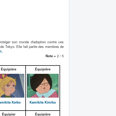
 protéger son monde d'adoption contre ces
e de Tokyo. Elle fait partie des membres de
kk
.
Note =
2 / 5
Équipière
Équipière
mikita Keiko
Kamikita Kimiko
Équipier
Équipière