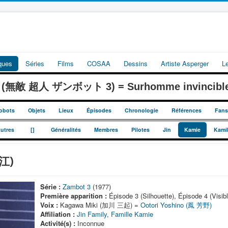
iques
Séries
Films
COSAA
Dessins
Artiste Asperger
L
 3 (無敵 超人 ザンボット 3) = Surhomme invincible
obots
Objets
Lieux
Épisodes
Chronologie
Références
Fans
_
_
utres
[]
Généralités
Membres
Pilotes
Jin
Kamie
Kami
江)
Série :
Zambot 3
(1977)
Première apparition :
Épisode 3 (Silhouette), Épisode 4 (Visibl
Voix :
Kagawa Miki (加川 三起) =
Ootori Yoshino (鳳 芳野)
Affiliation :
Jin Family
,
Famille Kamie
Activité(s) :
Inconnue