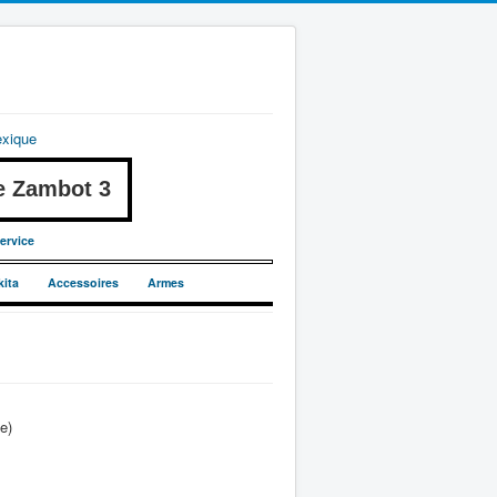
exique
 Zambot 3
ervice
kita
Accessoires
Armes
e)