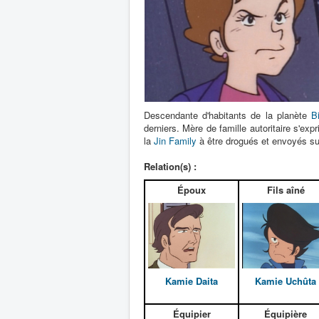
Descendante d'habitants de la planète
B
derniers. Mère de famille autoritaire s'ex
la
Jin Family
à être drogués et envoyés su
Relation(s) :
Époux
Fils aîné
Kamie Daita
Kamie Uchûta
Équipier
Équipière