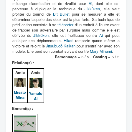
mélange d'admiration et de rivalité pour
Ai
, dont elle est
Déguisements
parvenue à dupliquer la technique du
Jikkûken
, elle veut
profiter du tournoi de
Bit Bullet
pour se mesurer à elle et
_
déterminer laquelle des deux est la plus forte. Sa technique de
[]
prédilection consiste à se
téléporter
d'un endroit à l'autre avant
de frapper son adversaire par surprise mais comme elle est
_
dérivée du
Jikkûken
, elle est inefficace contre
Ai
qui peut
Généralités
anticiper ses déplacements.
Hikari
remporte quand même la
victoire et rejoint le
Jitsubudô Kaikan
pour s'entraîner avec son
Membres
modèle. Elle perd son combat suivant contre
Mary Minami
.
Personnage =
5 / 5
Casting =
5 / 5
Contact
Relation(s) :
Accessoires
Amie
Amie
Armes
Psifers
Misato
Yamato
Mina
Ai
Attaques
Ennemi(s) :