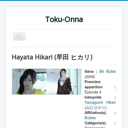
Toku-Onna
Basculer
la
navigation
Accueil
Hayata Hikari (早田 ヒカリ)
Toku-Actrices
Toku-Critiques
Série :
Bit Bullet
(2008)
Séries
Première
apparition :
Films
Épisode 4
Interprète :
COSAA
Yamaguchi Hikari
(山口 ひかり)
Dessins
Affiliation(s) :
Bullets
Artiste Asperger
Catégorie(s) :
Protagoniste
,