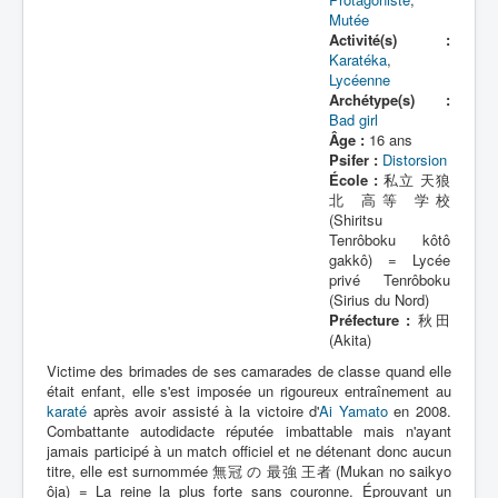
Lexique
Mutée
Activité(s) :
Bit Bullet (ビット バレット)
Karatéka
,
Lycéenne
Archétype(s) :
Série
Bad girl
Âge :
16 ans
Personnages
Psifer :
Distorsion
École :
私立 天狼
Objets
北 高等 学校
Lieux
(Shiritsu
Tenrôboku kôtô
Épisodes
gakkô) = Lycée
privé Tenrôboku
Chronologie
(Sirius du Nord)
Préfecture :
秋田
Références
(Akita)
Victime des brimades de ses camarades de classe quand elle
Fanservice
était enfant, elle s'est imposée un rigoureux entraînement au
karaté
après avoir assisté à la victoire d'
Ai Yamato
en 2008.
Bullets
Combattante autodidacte réputée imbattable mais n'ayant
jamais participé à un match officiel et ne détenant donc aucun
XOR Corporation
titre, elle est surnommée 無冠 の 最強 王者 (Mukan no saikyo
Entourage
ôja) = La reine la plus forte sans couronne. Éprouvant un