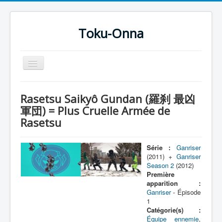
Toku-Onna
Basculer
la
navigation
Accueil
Rasetsu Saikyô Gundan (羅刹 最凶
Toku-Actrices
軍団) = Plus Cruelle Armée de
Rasetsu
Toku-Critiques
Séries
Série :
Ganriser
Films
(2011) +
Ganriser
Season 2
(2012)
COSAA
Première
apparition :
Dessins
Ganriser
- Épisode
1
Artiste Asperger
Catégorie(s) :
Équipe ennemie
,