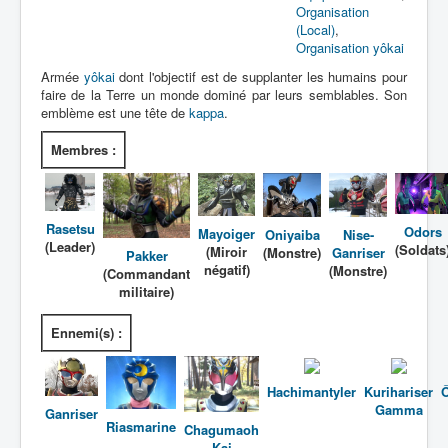
Lexique
Organisation
(Local)
,
Tetsujin Ganriser (鉄神 ガンライザ
Organisation yôkai
ー) = Dieu de fer Ganriser
Armée
yôkai
dont l'objectif est de supplanter les humains pour
faire de la Terre un monde dominé par leurs semblables. Son
emblème est une tête de
kappa
.
Série
Membres :
Personnages
Véhicules
Objets
Rasetsu
Odors
Mayoiger
Oniyaiba
Nise-
(Leader)
(Soldats
(Miroir
Lieux
(Monstre)
Ganriser
Pakker
négatif)
(Monstre)
(Commandant
Épisodes
militaire)
Chronologie
Ennemi(s) :
Références
Hachimantyler
Kurihariser
Superhéros
Gamma
Ganriser
Riasmarine
Entourage
Chagumaoh
Kai