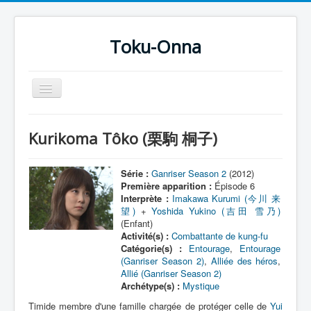
Toku-Onna
Basculer
la
navigation
Accueil
Kurikoma Tôko (栗駒 桐子)
Toku-Actrices
Toku-Critiques
Série :
Ganriser Season 2
(2012)
Première apparition :
Épisode 6
Séries
Interprète :
Imakawa Kurumi (今川 来
望)
+
Yoshida Yukino (吉田 雪乃)
Films
(Enfant)
Activité(s) :
Combattante de kung-fu
COSAA
Catégorie(s) :
Entourage
,
Entourage
(Ganriser Season 2)
,
Alliée des héros
,
Dessins
Allié (Ganriser Season 2)
Archétype(s) :
Mystique
Artiste Asperger
Timide membre d'une famille chargée de protéger celle de
Yui