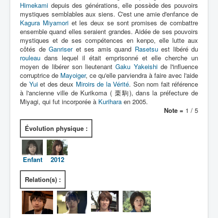
Lexique
Himekami
depuis des générations, elle possède des pouvoirs
mystiques semblables aux siens. C'est une amie d'enfance de
Tetsujin Ganriser Season 2 (鉄神
Kagura Miyamori
et les deux se sont promises de combattre
ensemble quand elles seraient grandes. Aidée de ses pouvoirs
ガンライザー シーズン 2) = Dieu de
mystiques et de ses compétences en kenpo, elle lutte aux
fer Ganriser Saison 2
côtés de
Ganriser
et ses amis quand
Rasetsu
est libéré du
rouleau
dans lequel il était emprisonné et elle cherche un
Série
moyen de libérer son lieutenant
Gaku Yakeishi
de l'influence
corruptrice de
Mayoiger
, ce qu'elle parviendra à faire avec l'aide
Personnages
de
Yui
et des deux
Miroirs de la Vérité
. Son nom fait référence
à l'ancienne ville de Kurikoma ( 栗駒), dans la préfecture de
Objets
Miyagi, qui fut incorporée à
Kurihara
en 2005.
Note =
1 / 5
Lieux
Évolution physique :
Épisodes
Chronologie
Enfant
2012
Références
Relation(s) :
Superhéros
Entourage
Plus Cruelle Armée de Rasetsu