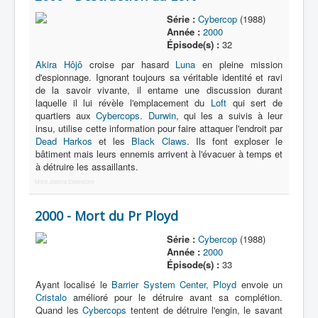
Série :
Cybercop
(1988)
Année :
2000
Épisode(s) :
32
Akira Hôjô
croise par hasard
Luna
en pleine mission
d'espionnage. Ignorant toujours sa véritable identité et ravi
de la savoir vivante, il entame une discussion durant
laquelle il lui révèle l'emplacement du
Loft
qui sert de
quartiers aux
Cybercops
.
Durwin
, qui les a suivis à leur
insu, utilise cette information pour faire attaquer l'endroit par
Dead Harkos
et les
Black Claws
. Ils font exploser le
bâtiment mais leurs ennemis arrivent à l'évacuer à temps et
à détruire les assaillants.
More Joomla Extensions
2000 - Mort du Pr Ployd
Série :
Cybercop
(1988)
Année :
2000
Épisode(s) :
33
Ayant localisé le
Barrier System Center
,
Ployd
envoie un
Cristalo
amélioré pour le détruire avant sa complétion.
Quand les
Cybercops
tentent de détruire l'engin, le savant