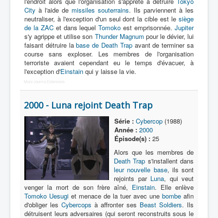
l'endroit alors que l'organisation s'apprête à détruire
Tokyo
City
à l'aide de
missiles souterrains
. Ils parviennent à les
neutraliser, à l'exception d'un seul dont la cible est le
siège
de la ZAC
et dans lequel
Tomoko
est emprisonnée.
Jupiter
s'y agrippe et utilise son
Thunder Magnum
pour le dévier, lui
faisant détruire la
base de Death Trap
avant de terminer sa
course sans exploser. Les membres de l'organisation
terroriste avaient cependant eu le temps d'évacuer, à
l'exception d'
Einstain
qui y laisse la vie.
More Joomla Extensions
2000 - Luna rejoint Death Trap
Série :
Cybercop
(1988)
Année :
2000
Épisode(s) :
25
Alors que les membres de
Death Trap
s'installent dans
leur nouvelle base
, ils sont
rejoints par
Luna
, qui veut
venger la mort de son frère aîné,
Einstain
. Elle enlève
Tomoko Uesugi
et menace de la tuer avec une
bombe
afin
d'obliger les
Cybercops
à affronter ses
Beast Soldiers
. Ils
détruisent leurs adversaires (qui seront reconstruits sous le