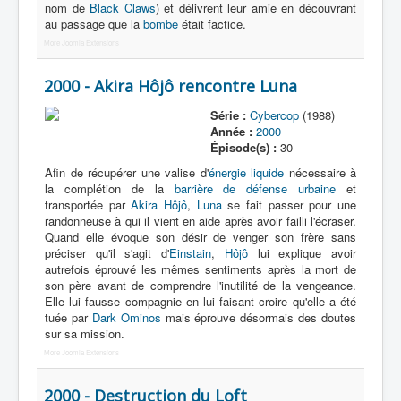
nom de
Black Claws
) et délivrent leur amie en découvrant
au passage que la
bombe
était factice.
More Joomla Extensions
2000 - Akira Hôjô rencontre Luna
Série :
Cybercop
(1988)
Année :
2000
Épisode(s) :
30
Afin de récupérer une valise d'
énergie liquide
nécessaire à
la complétion de la
barrière de défense urbaine
et
transportée par
Akira Hôjô
,
Luna
se fait passer pour une
randonneuse à qui il vient en aide après avoir failli l'écraser.
Quand elle évoque son désir de venger son frère sans
préciser qu'il s'agit d'
Einstain
,
Hôjô
lui explique avoir
autrefois éprouvé les mêmes sentiments après la mort de
son père avant de comprendre l'inutilité de la vengeance.
Elle lui fausse compagnie en lui faisant croire qu'elle a été
tuée par
Dark Ominos
mais éprouve désormais des doutes
sur sa mission.
More Joomla Extensions
2000 - Destruction du Loft