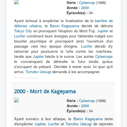
Série :
Cybercop
(1988)
Année :
2000
Épisode(s) :
34
Ayant échoué à empêcher la finalisation de la
barrière de
défense urbaine
, le
Baron Kageyama
décide de détruire
Tokyo City
en provoquant l'éruption du Mont Fuji.
Jupiter
et
Lucifer
combinent leurs énergies pour l'atteindre malgré son
bouclier psychique et provoquent ainsi l'ouverture d'un
passage vers leur époque d'origine.
Lucifer
décide d'y
retourner pour poursuivre la lutte contre les machines,
tandis que
Jupiter
hésite à le suivre. Les autres
Cybercops
le convainquent de défendre le futur tandis qu'eux
s'occupent du présent. Décidée à rester avec lui quoi qu'il
arrive,
Tomoko Uesugi
demande à les accompagner.
More Joomla Extensions
2000 - Mort de Kageyama
Série :
Cybercop
(1988)
Année :
2000
Épisode(s) :
34
Ayant survécu à leur attaque, le
Baron Kageyama
tente
d'empêcher
Jupiter
,
Lucifer
et
Tomoko Uesugi
de rejoindre