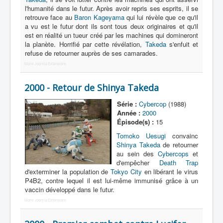
Lexique
l'humanité dans le futur. Après avoir repris ses esprits, il se
retrouve face au
Baron Kageyama
qui lui révèle que ce qu'il
Dennô keisatsu Cybercop (電脳 警
a vu est le futur dont ils sont tous deux originaires et qu'il
察 サイバーコップ) = Police
est en réalité un tueur créé par les machines qui domineront
cerveau électronique Cybercop
la planète. Horrifié par cette révélation,
Takeda
s'enfuit et
refuse de retourner auprès de ses camarades.
More Joomla Extensions
Série
Personnages
2000 - Retour de Shinya Takeda
Mechas
Série :
Cybercop
(1988)
Année :
2000
Objets
Épisode(s) :
15
Lieux
Tomoko Uesugi
convainc
Shinya Takeda
de retourner
Épisodes
au sein des
Cybercops
et
d'empêcher
Death Trap
Chronologie
d'exterminer la population de
Tokyo City
en libérant le virus
P4B2, contre lequel il est lui-même immunisé grâce à un
Références
vaccin développé dans le futur.
More Joomla Extensions
Fanservice
Tous