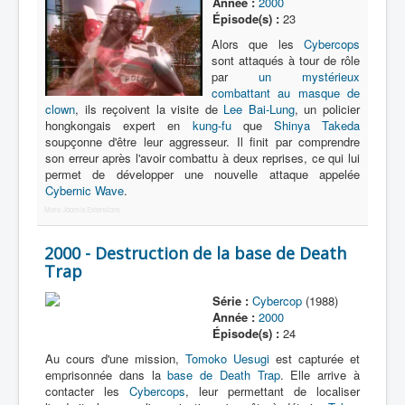
Année :
2000
Épisode(s) :
23
Alors que les
Cybercops
sont attaqués à tour de rôle
par
un mystérieux
combattant au masque de
clown
, ils reçoivent la visite de
Lee Bai-Lung
, un policier
hongkongais expert en
kung-fu
que
Shinya Takeda
soupçonne d'être leur aggresseur. Il finit par comprendre
son erreur après l'avoir combattu à deux reprises, ce qui lui
permet de développer une nouvelle attaque appelée
Cybernic Wave
.
More Joomla Extensions
2000 - Destruction de la base de Death
Trap
Série :
Cybercop
(1988)
Année :
2000
Épisode(s) :
24
Au cours d'une mission,
Tomoko Uesugi
est capturée et
emprisonnée dans la
base de Death Trap
. Elle arrive à
contacter les
Cybercops
, leur permettant de localiser