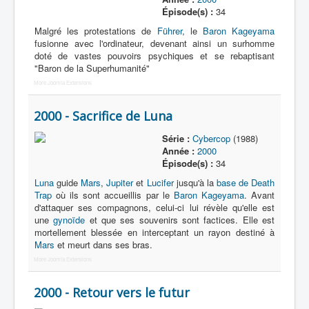
Épisode(s) :
34
Malgré les protestations de
Führer
, le
Baron Kageyama
fusionne avec l'ordinateur, devenant ainsi un surhomme
doté de vastes pouvoirs psychiques et se rebaptisant
"Baron de la Superhumanité"
More Joomla Extensions
2000 - Sacrifice de Luna
Série :
Cybercop
(1988)
Année :
2000
Épisode(s) :
34
Luna
guide
Mars
,
Jupiter
et
Lucifer
jusqu'à la
base de Death
Trap
où ils sont accueillis par le
Baron Kageyama
. Avant
d'attaquer ses compagnons, celui-ci lui révèle qu'elle est
une
gynoïde
et que ses souvenirs sont factices. Elle est
mortellement blessée en interceptant un rayon destiné à
Mars
et meurt dans ses bras.
More Joomla Extensions
2000 - Retour vers le futur