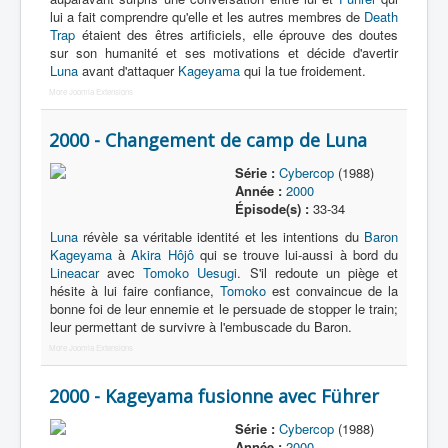
lui a fait comprendre qu'elle et les autres membres de
Death
Trap
étaient des êtres artificiels, elle éprouve des doutes
sur son humanité et ses motivations et décide d'avertir
Luna
avant d'attaquer
Kageyama
qui la tue froidement.
More Joomla Extensions
2000 - Changement de camp de Luna
Série :
Cybercop
(1988)
Année :
2000
Épisode(s) :
33-34
Luna
révèle sa véritable identité et les intentions du
Baron
Kageyama
à
Akira Hôjô
qui se trouve lui-aussi à bord du
Lineacar
avec
Tomoko Uesugi
. S'il redoute un piège et
hésite à lui faire confiance,
Tomoko
est convaincue de la
bonne foi de leur ennemie et le persuade de stopper le train;
leur permettant de survivre à l'embuscade du Baron.
More Joomla Extensions
2000 - Kageyama fusionne avec Führer
Série :
Cybercop
(1988)
Année :
2000