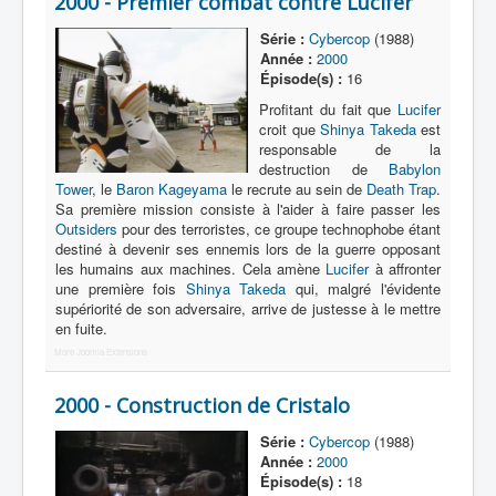
2000 - Premier combat contre Lucifer
1987
Série :
Cybercop
(1988)
Année :
2000
→ 1998
Épisode(s) :
16
Profitant du fait que
Lucifer
1999
croit que
Shinya Takeda
est
2000
responsable de la
destruction de
Babylon
XXIIIeme siècle
Tower
, le
Baron Kageyama
le recrute au sein de
Death Trap
.
Sa première mission consiste à l'aider à faire passer les
Outsiders
pour des terroristes, ce groupe technophobe étant
destiné à devenir ses ennemis lors de la guerre opposant
les humains aux machines. Cela amène
Lucifer
à affronter
une première fois
Shinya Takeda
qui, malgré l'évidente
supériorité de son adversaire, arrive de justesse à le mettre
en fuite.
More Joomla Extensions
2000 - Construction de Cristalo
Série :
Cybercop
(1988)
Année :
2000
Épisode(s) :
18