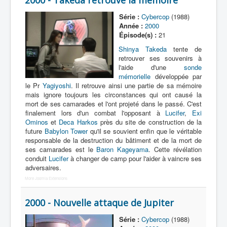
2000 - Takeda retrouve la mémoire
Série :
Cybercop
(1988)
Année :
2000
Épisode(s) :
21
Shinya Takeda
tente de
retrouver ses souvenirs à
l'aide d'une
sonde
mémorielle
développée par
le Pr
Yagiyoshi
. Il retrouve ainsi une partie de sa mémoire
mais ignore toujours les circonstances qui ont causé la
mort de ses camarades et l'ont projeté dans le passé. C'est
finalement lors d'un combat l'opposant à
Lucifer
,
Exi
Ominos
et
Deca Harkos
près du site de construction de la
future
Babylon Tower
qu'il se souvient enfin que le véritable
responsable de la destruction du bâtiment et de la mort de
ses camarades est le
Baron Kageyama
. Cette révélation
conduit
Lucifer
à changer de camp pour l'aider à vaincre ses
adversaires.
More Joomla Extensions
2000 - Nouvelle attaque de Jupiter
Série :
Cybercop
(1988)