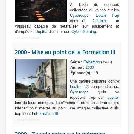
À l'aide de données
collectées ou volées sur les
Cybercops
,
Death Trap
construit
Cristalo
, un
vaisseau capable de neutraliser leur équipement et
d'empêcher
Jupiter
d'utiliser son
Cyber Boming
.
More Joomla Extensions
2000 - Mise au point de la Formation III
Série :
Cybercop
(1988)
Année :
2000
Épisode(s) :
18
Une défaite cuisante contre
Lucifer
fait comprendre aux
Cybercops
qu'ils se
reposent trop sur
Jupiter
lors de leurs combats. Ils s'imposent donc un entraînement
intensif pour mettre au point une attaque collective qu'ils
baptisent la
Formation III
.
More Joomla Extensions