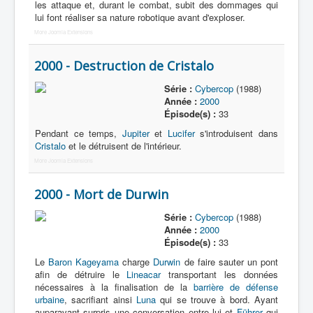
les attaque et, durant le combat, subit des dommages qui
lui font réaliser sa nature robotique avant d'exploser.
More Joomla Extensions
2000 - Destruction de Cristalo
Série :
Cybercop
(1988)
Année :
2000
Épisode(s) :
33
Pendant ce temps,
Jupiter
et
Lucifer
s'introduisent dans
Cristalo
et le détruisent de l'intérieur.
More Joomla Extensions
2000 - Mort de Durwin
Série :
Cybercop
(1988)
Année :
2000
Épisode(s) :
33
Le
Baron Kageyama
charge
Durwin
de faire sauter un pont
afin de détruire le
Lineacar
transportant les données
nécessaires à la finalisation de la
barrière de défense
urbaine
, sacrifiant ainsi
Luna
qui se trouve à bord. Ayant
auparavant surpris une conversation entre lui et
Führer
qui