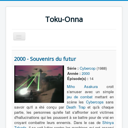
Toku-Onna
Basculer
la
navigation
Accueil
2000 - Souvenirs du futur
Toku-Actrices
Série :
Cybercop
(1988)
Toku-Critiques
Année :
2000
Épisode(s) :
14
Séries
Miho Asakura
croit
Films
s'amuser avec un simple
jeu de combat
mettant en
COSAA
scène les
Cybercops
sans
savoir qu'il a été conçu par
Death Trap
et qu'à chaque
Dessins
partie, les personnes qu'elle fait s'affronter sont victimes
d'hallucinations qui les poussent à se battre pour de vrai en
Artiste Asperger
croyant combattre leurs ennemis. Dans le cas de
Shinya
Takeda
, il se voit lutter contre les machines qui ont asservi