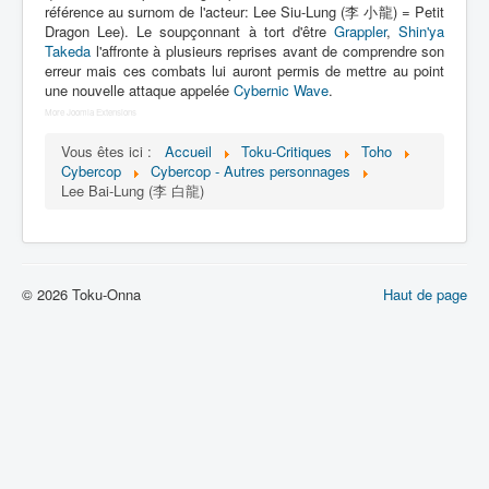
Lexique
référence au surnom de l'acteur: Lee Siu-Lung (李 小龍) = Petit
Dragon Lee). Le soupçonnant à tort d'être
Grappler
,
Shin'ya
Dennô keisatsu Cybercop (電脳 警
Takeda
l'affronte à plusieurs reprises avant de comprendre son
erreur mais ces combats lui auront permis de mettre au point
察 サイバーコップ) = Police
une nouvelle attaque appelée
Cybernic Wave
.
cerveau électronique Cybercop
More Joomla Extensions
Série
Vous êtes ici :
Accueil
Toku-Critiques
Toho
Cybercop
Cybercop - Autres personnages
Personnages
Lee Bai-Lung (李 白龍)
Mechas
Objets
© 2026 Toku-Onna
Haut de page
Lieux
Épisodes
Chronologie
Références
Fanservice
Cybercops