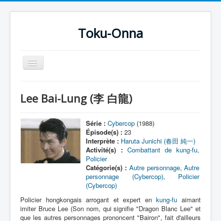
Toku-Onna
Basculer
la
navigation
Accueil
Lee Bai-Lung (李 白龍)
Toku-Actrices
Toku-Critiques
Série :
Cybercop
(1988)
Épisode(s) :
23
Séries
Interprète :
Haruta Junichi (春田 純一)
Activité(s) :
Combattant de kung-fu
,
Films
Policier
Catégorie(s) :
Autre personnage
,
Autre
COSAA
personnage (Cybercop)
,
Policier
(Cybercop)
Dessins
Policier hongkongais arrogant et expert en
kung-fu
aimant
Artiste Asperger
imiter Bruce Lee (Son nom, qui signifie "Dragon Blanc Lee" et
que les autres personnages prononcent "Bairon", fait d'ailleurs