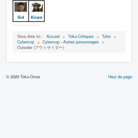
Lexique
Dennô keisatsu Cybercop (電脳 警
Sid
Kirara
察 サイバーコップ) = Police
cerveau électronique Cybercop
More Joomla Extensions
Vous êtes ici :
Accueil
Toku-Critiques
Toho
Série
Cybercop
Cybercop - Autres personnages
Outsider (アウトサイダー)
Personnages
Mechas
Objets
© 2026 Toku-Onna
Haut de page
Lieux
Épisodes
Chronologie
Références
Fanservice
Cybercops