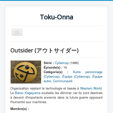
Toku-Onna
Basculer
la
navigation
Accueil
Outsider (アウトサイダー)
Toku-Actrices
Toku-Critiques
Série :
Cybercop
(1988)
Épisode(s) :
16
Séries
Catégorie(s) :
Autre personnage
(Cybercop)
,
Équipe (Cybercop)
,
Équipe
Films
autre
,
Communauté
COSAA
Organisation rejetant la technologie et basée à
Western World
.
Le
Baron Kageyama
souhaite les éliminer car ils sont destinés
Dessins
à devenir d'importants ennemis dans la future guerre opposant
l'humanité aux machines.
Artiste Asperger
Membre(s) :