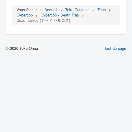
Lexique
Vous êtes ici :
Accueil
Toku-Critiques
Toho
Dennô keisatsu Cybercop (電脳 警
Cybercop
Cybercop - Death Trap
察 サイバーコップ) = Police
Dead Harkos (テッド ハルコス)
cerveau électronique Cybercop
Série
© 2026 Toku-Onna
Haut de page
Personnages
Mechas
Objets
Lieux
Épisodes
Chronologie
Références
Fanservice
Cybercops