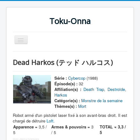
Toku-Onna
Basculer
la
navigation
Accueil
Dead Harkos (テッド ハルコス)
Toku-Actrices
Toku-Critiques
Série :
Cybercop
(1988)
Épisode(s) :
32
Séries
Affiliation(s) :
Death Trap
,
Destroïde
,
Harkos
Films
Catégorie(s) :
Monstre de la semaine
Thèmes(s) :
Mort
COSAA
Robot armé d'un pistolet laser fixé à son avant-bras droit. Il est
Dessins
chargé de détruire
Loft
.
Apparence =
3,5 /
Armes & pouvoirs =
3
TOTAL ≈ 3,3 /
Artiste Asperger
5
/ 5
5
More Joomla Extensions