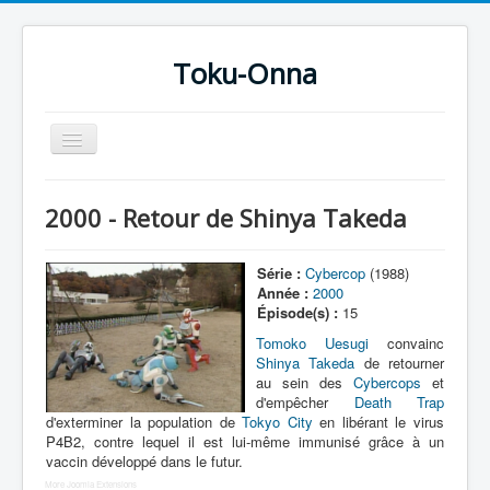
Toku-Onna
Basculer
la
navigation
Accueil
2000 - Retour de Shinya Takeda
Toku-Actrices
Toku-Critiques
Série :
Cybercop
(1988)
Année :
2000
Séries
Épisode(s) :
15
Films
Tomoko Uesugi
convainc
Shinya Takeda
de retourner
COSAA
au sein des
Cybercops
et
d'empêcher
Death Trap
Dessins
d'exterminer la population de
Tokyo City
en libérant le virus
P4B2, contre lequel il est lui-même immunisé grâce à un
Artiste Asperger
vaccin développé dans le futur.
More Joomla Extensions