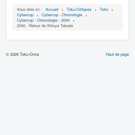
Lexique
Vous êtes ici :
Accueil
Toku-Critiques
Toho
Dennô keisatsu Cybercop (電脳 警
Cybercop
Cybercop - Chronologie
察 サイバーコップ) = Police
Cybercop - Chronologie - 2000
2000 - Retour de Shinya Takeda
cerveau électronique Cybercop
Série
Personnages
© 2026 Toku-Onna
Haut de page
Mechas
Objets
Lieux
Épisodes
Chronologie
Références
Fanservice
Tous