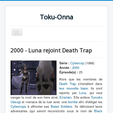
Toku-Onna
Basculer
la
navigation
Accueil
2000 - Luna rejoint Death Trap
Toku-Actrices
Toku-Critiques
Série :
Cybercop
(1988)
Année :
2000
Séries
Épisode(s) :
25
Films
Alors que les membres de
Death Trap
s'installent dans
COSAA
leur nouvelle base
, ils sont
rejoints par
Luna
, qui veut
Dessins
venger la mort de son frère aîné,
Einstain
. Elle enlève
Tomoko
Uesugi
et menace de la tuer avec une
bombe
afin d'obliger les
Artiste Asperger
Cybercops
à affronter ses
Beast Soldiers
. Ils détruisent leurs
adversaires (qui seront reconstruits sous le nom de
Black