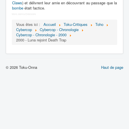
Lexique
Claws
) et délivrent leur amie en découvrant au passage que la
bombe
était factice.
Dennô keisatsu Cybercop (電脳 警
More Joomla Extensions
察 サイバーコップ) = Police
Vous êtes ici :
cerveau électronique Cybercop
Accueil
Toku-Critiques
Toho
Cybercop
Cybercop - Chronologie
Cybercop - Chronologie - 2000
Série
2000 - Luna rejoint Death Trap
Personnages
Mechas
© 2026 Toku-Onna
Haut de page
Objets
Lieux
Épisodes
Chronologie
Références
Fanservice
Tous