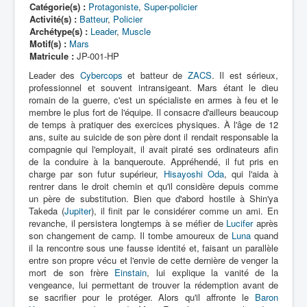
Lexique
Catégorie(s) :
Protagoniste
,
Super-policier
Activité(s) :
Batteur
,
Policier
Dennô keisatsu Cybercop (電脳 警
Archétype(s) :
Leader
,
Muscle
Motif(s) :
Mars
察 サイバーコップ) = Police
Matricule :
JP-001-HP
cerveau électronique Cybercop
Leader des
Cybercops
et batteur de
ZACS
. Il est sérieux,
professionnel et souvent intransigeant. Mars étant le dieu
Série
romain de la guerre, c'est un spécialiste en armes à feu et le
membre le plus fort de l'équipe. Il consacre d'ailleurs beaucoup
Personnages
de temps à pratiquer des exercices physiques. À l'âge de 12
ans, suite au suicide de son père dont il rendait responsable la
Mechas
compagnie qui l'employait, il avait piraté ses ordinateurs afin
de la conduire à la banqueroute. Appréhendé, il fut pris en
Objets
charge par son futur supérieur,
Hisayoshi Oda
, qui l'aida à
rentrer dans le droit chemin et qu'il considère depuis comme
Lieux
un père de substitution. Bien que d'abord hostile à Shin'ya
Épisodes
Takeda (
Jupiter
), il finit par le considérer comme un ami. En
revanche, il persistera longtemps à se méfier de
Lucifer
après
Chronologie
son changement de camp. Il tombe amoureux de
Luna
quand
il la rencontre sous une fausse identité et, faisant un parallèle
Références
entre son propre vécu et l'envie de cette dernière de venger la
mort de son frère
Einstain
, lui explique la vanité de la
Fanservice
vengeance, lui permettant de trouver la rédemption avant de
se sacrifier pour le protéger. Alors qu'il affronte le
Baron
Cybercops