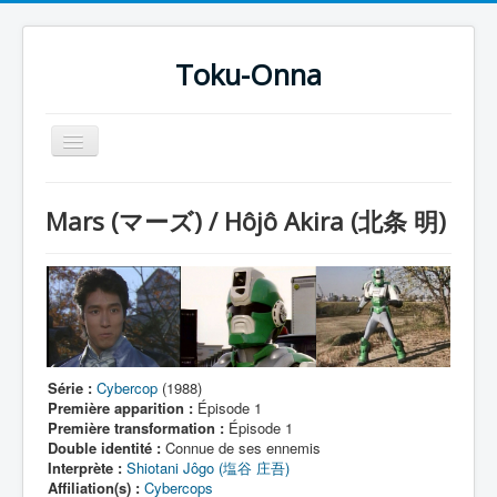
Toku-Onna
Basculer
la
navigation
Accueil
Mars (マーズ) / Hôjô Akira (北条 明)
Toku-Actrices
Toku-Critiques
Séries
Films
COSAA
Série :
Cybercop
(1988)
Première apparition :
Épisode 1
Dessins
Première transformation :
Épisode 1
Double identité :
Connue de ses ennemis
Artiste Asperger
Interprète :
Shiotani Jôgo (塩谷 庄吾)
Affiliation(s) :
Cybercops