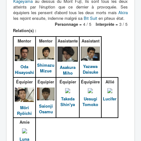
Kageyama
au dessus du Mont Fuji, ils sont tous les deux
atteints par l'éruption que ce dernier à provoquée. Ses
Entourage
équipiers les pensent d'abord tous les deux morts mais
Akira
les rejoint ensuite, indemne malgré sa
Bit Suit
en piteux état.
Death Trap
Personnage =
4 / 5
Interprète =
3 / 5
Relation(s) :
Autres
Mentor
Mentor
Assistante
Assistant
Déguisements
_
[]
Shimazu
Yazawa
Oda
Asakura
_
Mizue
Daisuke
Hisayoshi
Miho
Généralités
Équipier
Équipier
Équipier
Équipière
Allié
Membres
Transformations
Takeda
Uesugi
Lucifer
Shin'ya
Tomoko
Saionji
Môri
Costumes
Osamu
Ryôichi
Accessoires
Amie
Armes
Luna
Pouvoirs