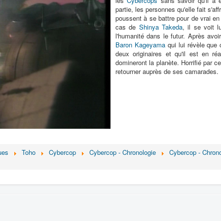
les
Cybercops
sans savoir qu'il a
partie, les personnes qu'elle fait s'af
poussent à se battre pour de vrai e
cas de
Shinya Takeda
, il se voit 
l'humanité dans le futur. Après avoir
Baron Kageyama
qui lui révèle que c
deux originaires et qu'il est en r
domineront la planète. Horrifié par ce
retourner auprès de ses camarades.
ues
Toho
Cybercop
Cybercop - Chronologie
Cybercop - Chrono