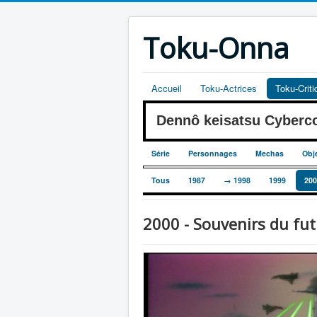
Toku-Onna
Accueil
Toku-Actrices
Toku-Crit
Dennô keisatsu Cyber
Série
Personnages
Mechas
Obj
Tous
1987
→ 1998
1999
200
2000 - Souvenirs du fut