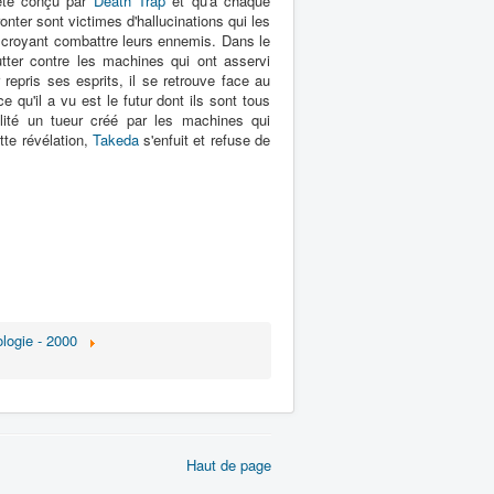
 été conçu par
Death Trap
et qu'à chaque
fronter sont victimes d'hallucinations qui les
n croyant combattre leurs ennemis. Dans le
lutter contre les machines qui ont asservi
 repris ses esprits, il se retrouve face au
e qu'il a vu est le futur dont ils sont tous
éalité un tueur créé par les machines qui
tte révélation,
Takeda
s'enfuit et refuse de
logie - 2000
Haut de page