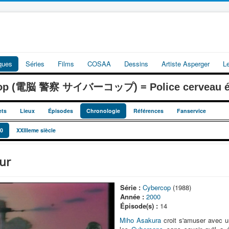
iques
Séries
Films
COSAA
Dessins
Artiste Asperger
L
cop (電脳 警察 サイバーコップ) = Police cerveau él
ets
Lieux
Épisodes
Chronologie
Références
Fanservice
0
XXIIIeme siècle
ur
Série :
Cybercop
(1988)
Année :
2000
Épisode(s) :
14
Miho Asakura
croit s'amuser avec 