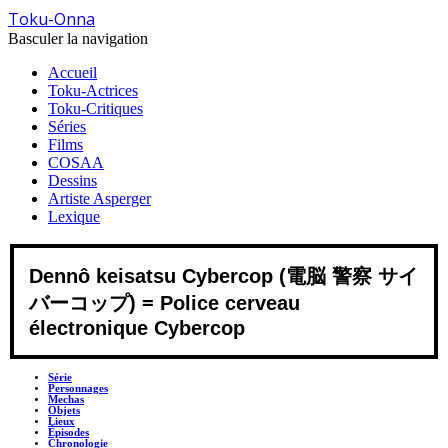
Toku-Onna
Basculer la navigation
Accueil
Toku-Actrices
Toku-Critiques
Séries
Films
COSAA
Dessins
Artiste Asperger
Lexique
Dennô keisatsu Cybercop (電脳 警察 サイ
バーコップ) = Police cerveau
électronique Cybercop
Série
Personnages
Mechas
Objets
Lieux
Épisodes
Chronologie