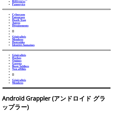
Références
Fanservice
Cybercops
Entourage
Death Trap
Autres
Déguisements
_
[]
_
Généralités
Membres
Destroïdes
Identités humaines
Généralités
Harkos
Ominos
Garoga
Beast Soldiers
Non affiliés
_
[]
_
Généralités
Membres
Androïd Grappler (アンドロイド グラ
ップラー)