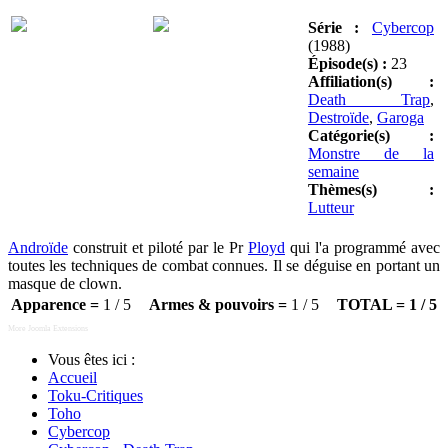
Série :
Cybercop
(1988)
Épisode(s) :
23
Affiliation(s) :
Death Trap
,
Destroïde
,
Garoga
Catégorie(s) :
Monstre de la
semaine
Thèmes(s) :
Lutteur
Androïde
construit et piloté par le Pr
Ployd
qui l'a programmé avec
toutes les techniques de combat connues. Il se déguise en portant un
masque de clown.
Apparence =
1 / 5
Armes & pouvoirs =
1 / 5
TOTAL = 1 / 5
More Joomla Extensions
Vous êtes ici :
Accueil
Toku-Critiques
Toho
Cybercop