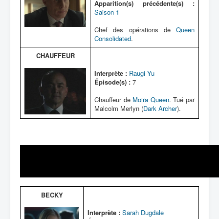
Apparition(s) précédente(s) :
Saison 1
Chef des opérations de
Queen
Consolidated
.
CHAUFFEUR
Interprète :
Raugi Yu
Épisode(s) :
7
Chauffeur de
Moira Queen
. Tué par
Malcolm Merlyn (
Dark Archer
).
BECKY
Interprète :
Sarah Dugdale