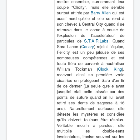
mettre ensemble, surnommant leur
couple "Olicity", mais elle semble
surtout attirée par
Barry Allen
qui est
aussi nerd qu'elle et elle se rend à
son chevet à Central City quand il se
retrouve dans le coma à cause de
l'explosion de l'accélérateur de
particules de
S.T.A.R.Labs
. Quand
Sara Lance (
Canary
) rejoint l'équipe,
Felicity est un peu jalouse de ses
nombreuses compétences et est
toute fière de parvenir à neutraliser
William Tockman (
Clock King
),
recevant ainsi sa première vraie
cicatrice en protégeant Sara d'un tir
de ce dernier (La seule qu'elle avait
jusqu'ici était celle laissée par des
points de suture quand on lui avait
retiré ses dents de sagesse à 16
ans). Naturellement curieuse, elle
déteste les mystères et considère
qu'ils doivent toujours être résolus.
Véritable moulin à paroles, elle
multiplie les double-sens
involontaires, ironise souvent sur les