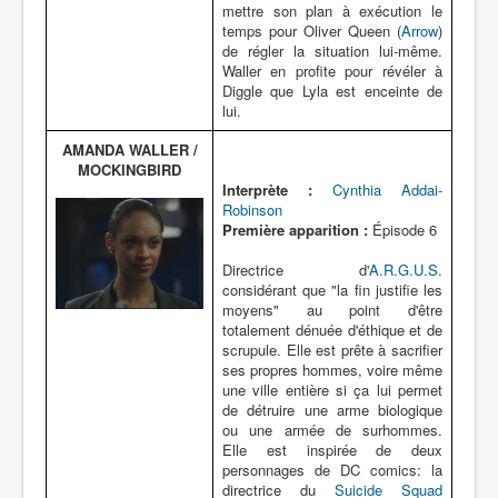
mettre son plan à exécution le
temps pour Oliver Queen (
Arrow
)
de régler la situation lui-même.
Waller en profite pour révéler à
Diggle que Lyla est enceinte de
lui.
AMANDA WALLER /
MOCKINGBIRD
Interprète :
Cynthia Addai-
Robinson
Première apparition :
Épisode 6
Directrice d'
A.R.G.U.S.
considérant que "la fin justifie les
moyens" au point d'être
totalement dénuée d'éthique et de
scrupule. Elle est prête à sacrifier
ses propres hommes, voire même
une ville entière si ça lui permet
de détruire une arme biologique
ou une armée de surhommes.
Elle est inspirée de deux
personnages de DC comics: la
directrice du
Suicide Squad