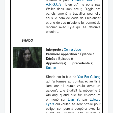
A.R.G.U.S.
. Bien qu'il ne porte pas
Waller dans son cœur, Diggle est
parfois amené à travailler pour elle
sous le nom de code de Freelancer
et une de ses missions lui permet de
renouer avec Lyla qui se retrouve
enceinte.
SHADO
Interprète :
Celina Jade
Première apparition :
Épisode 1
Décès :
Épisode 9
Apparition(s) précédente(s) :
Saison 1
Shado est la fille de
Yao Fei Gulong
qui l'a formée au combat et au tir à
l'arc car "il aurait voulu avoir un
garçon". Elle étudiait la médecine à
Xinjiang quand elle fut enlevée et
emmené sur
Lian Yu
par
Edward
Fyers
qui voulait se servir d'elle pour
obliger son père à coopérer avec lui
avant de l'abattre. Elle réussit à