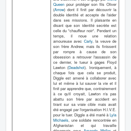
Queen
pour protéger son fils Oliver
(
Arrow
) dont il finit par découvrir la
double identité et accepte de l'aider
dans ses missions. Il plaisante en
disant que son identité secrète est
celle du "chauffeur noir". Pendant un
temps, il noue une relation
amoureuse avec
Carly
, la veuve de
son frère Andrew, mais ils finissent
par rompre à cause de son
obsession a retrouver l'assassin de
ce dernier, le tueur à gages Floyd
Lawton (
Deadshot
). Ironiquement, à
chaque fois que cela se produit,
Diggle est amené à collaborer avec
lui et même à lui sauver la vie et il
finit par apprendre que, contrairement
à ce qu'il croyait, Lawton n'a pas
abattu son frère par accident en
tirant sur sa vraie cible mais avait
été engagé par l'organisation H.I.V.E.
pour le tuer. Diggle a été marié à
Lyla
Michaels
, une soldate rencontrée en
Afghanistan et qui travaille
désormais pour
Amanda Waller
et