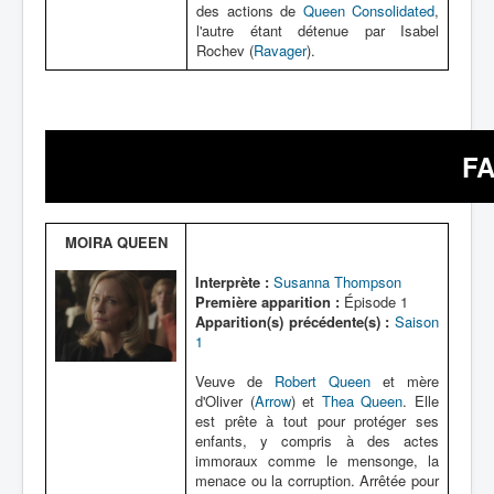
des actions de
Queen Consolidated
,
l'autre étant détenue par Isabel
Rochev (
Ravager
).
F
MOIRA QUEEN
Interprète :
Susanna Thompson
Première apparition :
Épisode 1
Apparition(s) précédente(s) :
Saison
1
Veuve de
Robert Queen
et mère
d'Oliver (
Arrow
) et
Thea Queen
. Elle
est prête à tout pour protéger ses
enfants, y compris à des actes
immoraux comme le mensonge, la
menace ou la corruption. Arrêtée pour