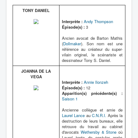
TONY DANIEL
Interprète :
Andy Thompson
Épisode(s) :
3
Ancien avocat de Barton Mathis
(
Dollmaker
). Son nom est une
référence au créateur du super-
vilain originel, le scénariste et
dessinateur Tony S. Daniel.
JOANNA DE LA
VEGA
Interprète :
Annie Ilonzeh
Épisode(s) :
12
Apparition(s) précédente(s) :
Saison 1
Ancienne collègue et amie de
Laurel Lance
au
C.N.R.I.
Après la
destruction de leurs bureaux, elle
retrouve du travail au cabinet
d'avocats
Wethersby & Stone
où
Laurel tente de postuler après