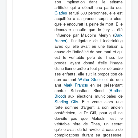
son implication dans le séisme
artificiel qui a détruit une partie des
Glades
et tué 503 personnes, elle est
acquittée à sa grande surprise alors
qu'elle encourait la peine de mort. Elle
découvre ensuite que le jury a été
influencé par Malcolm Merlyn (
Dark
Archer
), l'instigateur de l'Undertaking
avec qui elle avait eu une liaison à
cause de l'infidélité de son mari et qui
est le véritable père de Thea. Le
procès ayant donné d'elle l'image
d'une lionne prête à tout pour défendre
ses enfants, elle suit la proposition de
son ex-mari
Walter Steele
et de son
ami
Mark Francis
en se présentant
contre Sebastian Blood (
Brother
Blood
) aux élections municipales de
Starling City
. Elle verse alors une
forte somme d'argent à son ancien
obstétricien, le Dr Gill, pour qu'il ne
dévoile pas que Malcolm est le
véritable père de Thea, un secret
qu'elle avait dû lui révéler à cause de
complications durant sa grossesse.