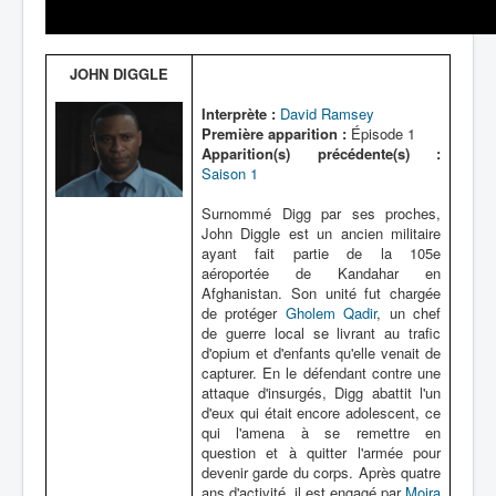
Lexique
JOHN DIGGLE
Interprète :
David Ramsey
Première apparition :
Épisode 1
Apparition(s) précédente(s) :
Saison 1
Surnommé Digg par ses proches,
John Diggle est un ancien militaire
ayant fait partie de la 105e
aéroportée de Kandahar en
Afghanistan. Son unité fut chargée
de protéger
Gholem Qadir
, un chef
de guerre local se livrant au trafic
d'opium et d'enfants qu'elle venait de
capturer. En le défendant contre une
attaque d'insurgés, Digg abattit l'un
d'eux qui était encore adolescent, ce
qui l'amena à se remettre en
question et à quitter l'armée pour
devenir garde du corps. Après quatre
ans d'activité, il est engagé par
Moira