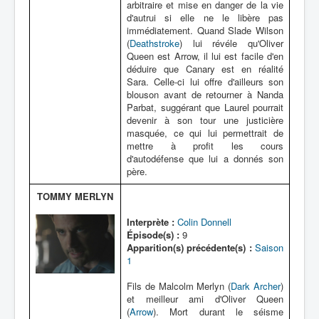
arbitraire et mise en danger de la vie
d'autrui si elle ne le libère pas
immédiatement. Quand Slade Wilson
(
Deathstroke
) lui révéle qu'Oliver
Queen est Arrow, il lui est facile d'en
déduire que Canary est en réalité
Sara. Celle-ci lui offre d'ailleurs son
blouson avant de retourner à Nanda
Parbat, suggérant que Laurel pourrait
devenir à son tour une justicière
masquée, ce qui lui permettrait de
mettre à profit les cours
d'autodéfense que lui a donnés son
père.
TOMMY MERLYN
Interprète :
Colin Donnell
Épisode(s) :
9
Apparition(s) précédente(s) :
Saison
1
Fils de Malcolm Merlyn (
Dark Archer
)
et meilleur ami d'Oliver Queen
(
Arrow
). Mort durant le séisme