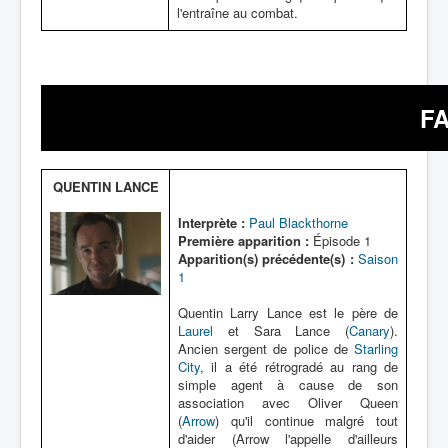
l'entraîne au combat.
F
QUENTIN LANCE
Interprète :
Paul Blackthorne
Première apparition :
Épisode 1
Apparition(s) précédente(s) :
Saison
1
Quentin Larry Lance est le père de
Laurel
et Sara Lance (
Canary
).
Ancien sergent de police de
Starling
City
, il a été rétrogradé au rang de
simple agent à cause de son
association avec Oliver Queen
(
Arrow
) qu'il continue malgré tout
d'aider (Arrow l'appelle d'ailleurs