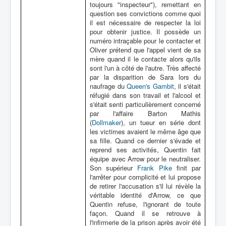
toujours "inspecteur"), remettant en
question ses convictions comme quoi
il est nécessaire de respecter la loi
pour obtenir justice. Il possède un
numéro intraçable pour le contacter et
Oliver prétend que l'appel vient de sa
mère quand il le contacte alors qu'ils
sont l'un à côté de l'autre. Très affecté
par la disparition de Sara lors du
naufrage du
Queen's Gambit
, il s'était
réfugié dans son travail et l'alcool et
s'était senti particulièrement concerné
par l'affaire Barton Mathis
(
Dollmaker
), un tueur en série dont
les victimes avaient le même âge que
sa fille. Quand ce dernier s'évade et
reprend ses activités, Quentin fait
équipe avec Arrow pour le neutraliser.
Son supérieur
Frank Pike
finit par
l'arrêter pour complicité et lui propose
de retirer l'accusation s'il lui révèle la
véritable identité d'Arrow, ce que
Quentin refuse, l'ignorant de toute
façon. Quand il se retrouve à
l'infirmerie de la prison après avoir été