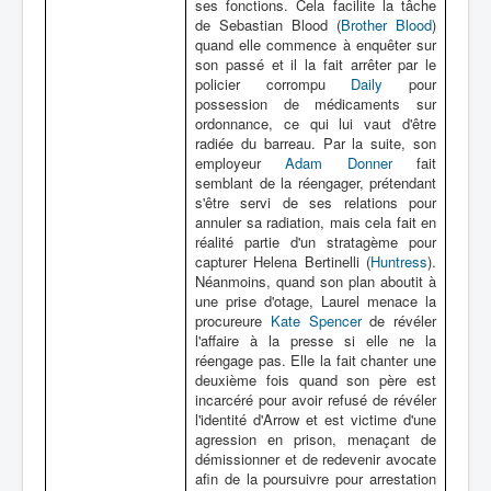
ses fonctions. Cela facilite la tâche
de Sebastian Blood (
Brother Blood
)
quand elle commence à enquêter sur
son passé et il la fait arrêter par le
policier corrompu
Daily
pour
possession de médicaments sur
ordonnance, ce qui lui vaut d'être
radiée du barreau. Par la suite, son
employeur
Adam Donner
fait
semblant de la réengager, prétendant
s'être servi de ses relations pour
annuler sa radiation, mais cela fait en
réalité partie d'un stratagème pour
capturer Helena Bertinelli (
Huntress
).
Néanmoins, quand son plan aboutit à
une prise d'otage, Laurel menace la
procureure
Kate Spencer
de révéler
l'affaire à la presse si elle ne la
réengage pas. Elle la fait chanter une
deuxième fois quand son père est
incarcéré pour avoir refusé de révéler
l'identité d'Arrow et est victime d'une
agression en prison, menaçant de
démissionner et de redevenir avocate
afin de la poursuivre pour arrestation