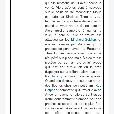
qui elle reproche de lui avoir caché la
vérité. Alors qu'elles sont à nouveau
sur le point de se réconcilier, Moira
est tuée par Slade et Thea en veut
terriblement à son frère de leur avoir
caché la vraie nature de ce dernier.
Alors qu'elle s'apprête à quitter la
ville, la gare où elle se trouve est
attaquée par les
Mirakuru Soldiers
et
elle est sauvée par Malcolm qui lui
propose de partir avec lui. Écœurée,
Thea lui tire dessus avec une arme
récupéré sur place mais Malcolm est
protégé par son armure et lui avoue
qu'il est fier qu'elle ait eu le cran
d'appuyer sur la détente alors que son
fils
Tommy
en avait été incapable.
Quand elle découvre ensuite un arc et
des flèches chez son petit ami
Roy
Harper
et comprend qu'il travaille avec
Arrow en cachette, elle se sent lasse
d'être constamment trompée par ses
proches et se promet de ne plus être
confiante et faible avant de rejoindre
son père biologique pour qu'il