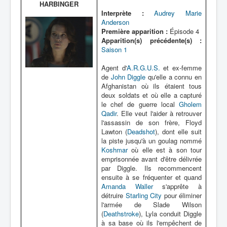
HARBINGER
Interprète :
Audrey Marie
Anderson
Première apparition :
Épisode 4
Apparition(s) précédente(s) :
Saison 1
Agent d'
A.R.G.U.S.
et ex-femme
de
John Diggle
qu'elle a connu en
Afghanistan où ils étaient tous
deux soldats et où elle a capturé
le chef de guerre local
Gholem
Qadir
. Elle veut l'aider à retrouver
l'assassin de son frère, Floyd
Lawton (
Deadshot
), dont elle suit
la piste jusqu'à un goulag nommé
Koshmar
où elle est à son tour
emprisonnée avant d'être délivrée
par Diggle. Ils recommencent
ensuite à se fréquenter et quand
Amanda Waller
s'apprête à
détruire
Starling City
pour éliminer
l'armée de Slade Wilson
(
Deathstroke
), Lyla conduit Diggle
à sa base où ils l'empêchent de