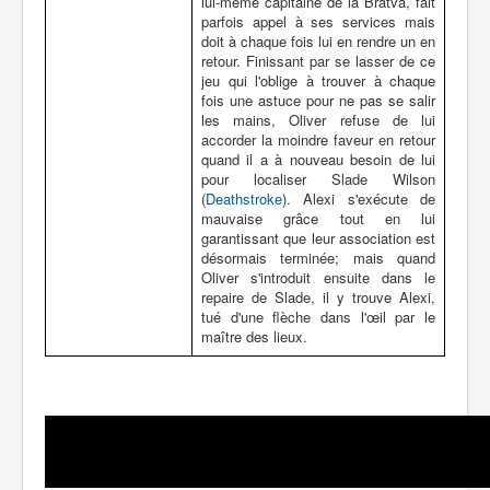
lui-même capitaine de la Bratva, fait
parfois appel à ses services mais
doit à chaque fois lui en rendre un en
retour. Finissant par se lasser de ce
jeu qui l'oblige à trouver à chaque
fois une astuce pour ne pas se salir
les mains, Oliver refuse de lui
accorder la moindre faveur en retour
quand il a à nouveau besoin de lui
pour localiser Slade Wilson
(
Deathstroke
). Alexi s'exécute de
mauvaise grâce tout en lui
garantissant que leur association est
désormais terminée; mais quand
Oliver s'introduit ensuite dans le
repaire de Slade, il y trouve Alexi,
tué d'une flèche dans l'œil par le
maître des lieux.