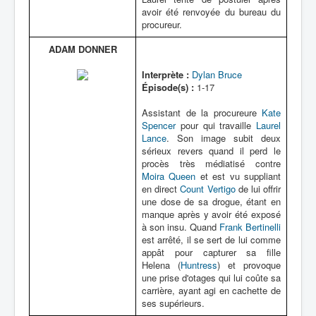
avoir été renvoyée du bureau du
procureur.
ADAM DONNER
Interprète :
Dylan Bruce
Épisode(s) :
1-17
Assistant de la procureure
Kate
Spencer
pour qui travaille
Laurel
Lance
. Son image subit deux
sérieux revers quand il perd le
procès très médiatisé contre
Moira Queen
et est vu suppliant
en direct
Count Vertigo
de lui offrir
une dose de sa drogue, étant en
manque après y avoir été exposé
à son insu. Quand
Frank Bertinelli
est arrêté, il se sert de lui comme
appât pour capturer sa fille
Helena (
Huntress
) et provoque
une prise d'otages qui lui coûte sa
carrière, ayant agi en cachette de
ses supérieurs.