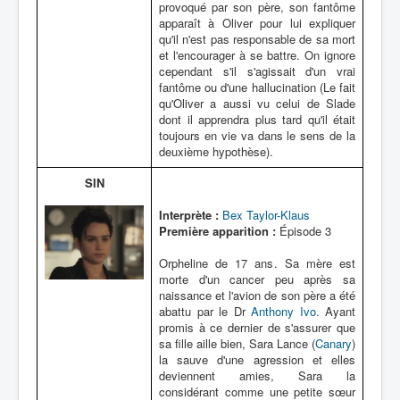
provoqué par son père, son fantôme
apparaît à Oliver pour lui expliquer
qu'il n'est pas responsable de sa mort
et l'encourager à se battre. On ignore
cependant s'il s'agissait d'un vrai
fantôme ou d'une hallucination (Le fait
qu'Oliver a aussi vu celui de Slade
dont il apprendra plus tard qu'il était
toujours en vie va dans le sens de la
deuxième hypothèse).
SIN
Interprète :
Bex Taylor-Klaus
Première apparition :
Épisode 3
Orpheline de 17 ans. Sa mère est
morte d'un cancer peu après sa
naissance et l'avion de son père a été
abattu par le Dr
Anthony Ivo
. Ayant
promis à ce dernier de s'assurer que
sa fille aille bien, Sara Lance (
Canary
)
la sauve d'une agression et elles
deviennent amies, Sara la
considérant comme une petite sœur