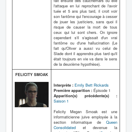
fait ensuite des cauchemars où elle
l'attaque en lui reprochant de l'avoir
tuée et 5 ans plus tard, il croit voir
son fantôme qui l'encourage à cesser
de jouer les justiciers, sans quoi il
risque de causer la mort de tous
ceux qui lui sont chers. On ignore
cependant s'il s'agissait d'un vrai
fantôme ou d'une hallucination (Le
fait qu'Oliver a aussi vu celui de
Slade dont il apprendra plus tard qu'il
était toujours en vie va dans le sens
de la deuxième hypothèse).
FELICITY SMOAK
Interprète :
Emily Bett Rickards
Première apparition :
Épisode 1
Apparition(s) précédente(s) :
Saison 1
Felicity Megan Smoak est une
informaticienne juive employée à la
section informatique de
Queen
Consolidated
et devenue la