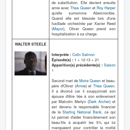
de substitution. Elle devient ensuite
amie avec
Thea Queen
et
Roy Harper
qu'elle surnomme Abercrombie.
Quand elle est blessée lors d'une
fusillade orchestrée par Xavier Reed
(
Mayor
), Oliver Queen prend son
hospitalisation à sa charge.
WALTER STEELE
Interprète :
Colin Salmon
Épisode(s) :
1 + 12-13 + 21
Apparition(s) précédente(s) :
Saison
1
Second mari de
Moira Queen
et beau-
père d'Oliver (
Arrow
) et
Thea Queen
.
Il a divorcé car il soupçonnait son
épouse d'être liée à son enlèvement
par Malcolm Merlyn (
Dark Archer
) et
est devenu le responsable financier
de la
Starling National Bank
, ce qui
lui permet d'aider financièrement son
beau-fils à acquérir les 5% qui lui
manquaient pour contrôler la moitié