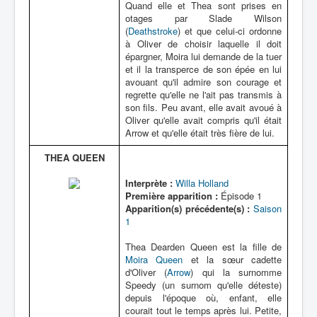
Quand elle et Thea sont prises en
otages par Slade Wilson
(
Deathstroke
) et que celui-ci ordonne
à Oliver de choisir laquelle il doit
épargner, Moira lui demande de la tuer
et il la transperce de son épée en lui
avouant qu'il admire son courage et
regrette qu'elle ne l'ait pas transmis à
son fils. Peu avant, elle avait avoué à
Oliver qu'elle avait compris qu'il était
Arrow et qu'elle était très fière de lui.
THEA QUEEN
Interprète :
Willa Holland
Première apparition :
Épisode 1
Apparition(s) précédente(s) :
Saison
1
Thea Dearden Queen est la fille de
Moira Queen
et la sœur cadette
d'Oliver (
Arrow
) qui la surnomme
Speedy (un surnom qu'elle déteste)
depuis l'époque où, enfant, elle
courait tout le temps après lui. Petite,