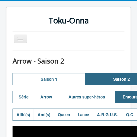
Toku-Onna
Basculer
la
navigation
Accueil
Arrow - Saison 2
Toku-Actrices
Toku-Critiques
Saison 1
Saison 2
Séries
Films
Série
Arrow
Autres super-héros
Entour
COSAA
Allié(s)
Ami(s)
Queen
Lance
A.R.G.U.S.
Q.C.
Dessins
Artiste Asperger