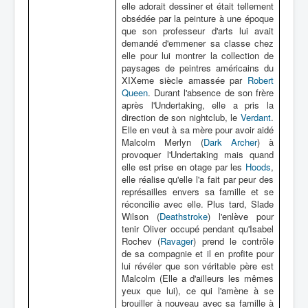
elle adorait dessiner et était tellement
obsédée par la peinture à une époque
que son professeur d'arts lui avait
demandé d'emmener sa classe chez
elle pour lui montrer la collection de
paysages de peintres américains du
XIXeme siècle amassée par
Robert
Queen
. Durant l'absence de son frère
après l'Undertaking, elle a pris la
direction de son nightclub, le
Verdant
.
Elle en veut à sa mère pour avoir aidé
Malcolm Merlyn (
Dark Archer
) à
provoquer l'Undertaking mais quand
elle est prise en otage par les
Hoods
,
elle réalise qu'elle l'a fait par peur des
représailles envers sa famille et se
réconcilie avec elle. Plus tard, Slade
Wilson (
Deathstroke
) l'enlève pour
tenir Oliver occupé pendant qu'Isabel
Rochev (
Ravager
) prend le contrôle
de sa compagnie et il en profite pour
lui révéler que son véritable père est
Malcolm (Elle a d'ailleurs les mêmes
yeux que lui), ce qui l'amène à se
brouiller à nouveau avec sa famille à