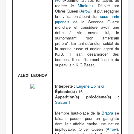
Ivo
expérimentait ses tentatives de
recréer le
Mirakuru
. Délivré par
Oliver Queen (
Arrow
), il put regagner
la civilisation à bord d'un
sous-marin
japonais
de la Seconde Guerre
mondiale et considère avoir une
dette à vie envers lui, le
surnommant "son américain
préféré". En tant qu'ancien soldat de
la marine russe et ancien agent du
KGB, il sait désamorcer des
bombes. Il est librement inspiré du
super-vilain K.G.Beast.
ALEXI LEONOV
Interprète :
Eugene Lipinski
Épisode(s) :
16
Apparition(s) précédente(s) :
Saison 1
Membre haut-place de la
Bratva
se
faisant passer pour un garagiste
dont l'air affable cache une nature
impitoyable. Oliver Queen (
Arrow
),