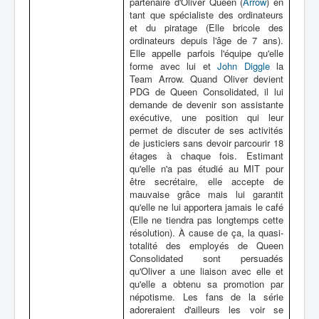
partenaire d'Oliver Queen (
Arrow
) en
tant que spécialiste des ordinateurs
et du piratage (Elle bricole des
ordinateurs depuis l'âge de 7 ans).
Elle appelle parfois l'équipe qu'elle
forme avec lui et
John Diggle
la
Team Arrow. Quand Oliver devient
PDG de Queen Consolidated, il lui
demande de devenir son assistante
exécutive, une position qui leur
permet de discuter de ses activités
de justiciers sans devoir parcourir 18
étages à chaque fois. Estimant
qu'elle n'a pas étudié au MIT pour
être secrétaire, elle accepte de
mauvaise grâce mais lui garantit
qu'elle ne lui apportera jamais le café
(Elle ne tiendra pas longtemps cette
résolution). À cause de ça, la quasi-
totalité des employés de Queen
Consolidated sont persuadés
qu'Oliver a une liaison avec elle et
qu'elle a obtenu sa promotion par
népotisme. Les fans de la série
adoreraient d'ailleurs les voir se