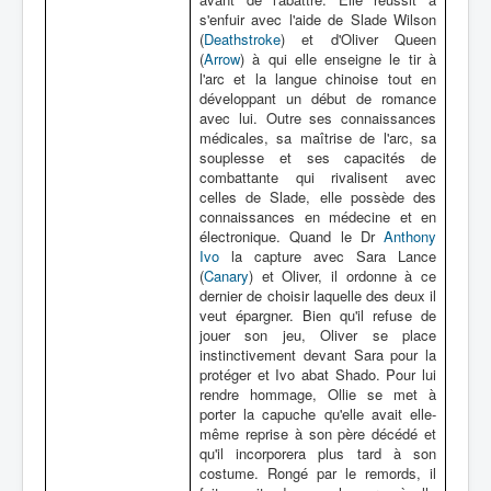
s'enfuir avec l'aide de Slade Wilson
(
Deathstroke
) et d'Oliver Queen
(
Arrow
) à qui elle enseigne le tir à
l'arc et la langue chinoise tout en
développant un début de romance
avec lui. Outre ses connaissances
médicales, sa maîtrise de l'arc, sa
souplesse et ses capacités de
combattante qui rivalisent avec
celles de Slade, elle possède des
connaissances en médecine et en
électronique. Quand le Dr
Anthony
Ivo
la capture avec Sara Lance
(
Canary
) et Oliver, il ordonne à ce
dernier de choisir laquelle des deux il
veut épargner. Bien qu'il refuse de
jouer son jeu, Oliver se place
instinctivement devant Sara pour la
protéger et Ivo abat Shado. Pour lui
rendre hommage, Ollie se met à
porter la capuche qu'elle avait elle-
même reprise à son père décédé et
qu'il incorporera plus tard à son
costume. Rongé par le remords, il