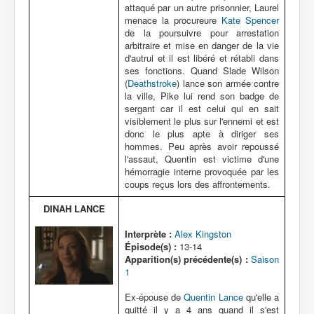
attaqué par un autre prisonnier, Laurel
menace la procureure
Kate Spencer
de la poursuivre pour arrestation
arbitraire et mise en danger de la vie
d'autrui et il est libéré et rétabli dans
ses fonctions. Quand Slade Wilson
(
Deathstroke
) lance son armée contre
la ville, Pike lui rend son badge de
sergant car il est celui qui en sait
visiblement le plus sur l'ennemi et est
donc le plus apte à diriger ses
hommes. Peu après avoir repoussé
l'assaut, Quentin est victime d'une
hémorragie interne provoquée par les
coups reçus lors des affrontements.
DINAH LANCE
Interprète :
Alex Kingston
Épisode(s) :
13-14
Apparition(s) précédente(s) :
Saison
1
Ex-épouse de
Quentin Lance
qu'elle a
quitté il y a 4 ans quand il s'est