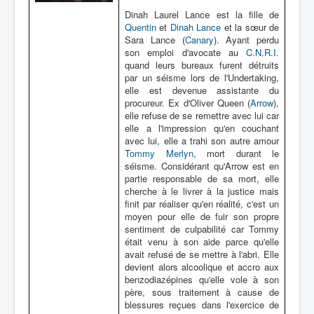
Dinah Laurel Lance est la fille de
Quentin
et
Dinah Lance
et la sœur de
Sara Lance (
Canary
). Ayant perdu
son emploi d'avocate au
C.N.R.I.
quand leurs bureaux furent détruits
par un séisme lors de l'Undertaking,
elle est devenue assistante du
procureur. Ex d'Oliver Queen (
Arrow
),
elle refuse de se remettre avec lui car
elle a l'impression qu'en couchant
avec lui, elle a trahi son autre amour
Tommy Merlyn
, mort durant le
séisme. Considérant qu'Arrow est en
partie responsable de sa mort, elle
cherche à le livrer à la justice mais
finit par réaliser qu'en réalité, c'est un
moyen pour elle de fuir son propre
sentiment de culpabilité car Tommy
était venu à son aide parce qu'elle
avait refusé de se mettre à l'abri. Elle
devient alors alcoolique et accro aux
benzodiazépines qu'elle vole à son
père, sous traitement à cause de
blessures reçues dans l'exercice de