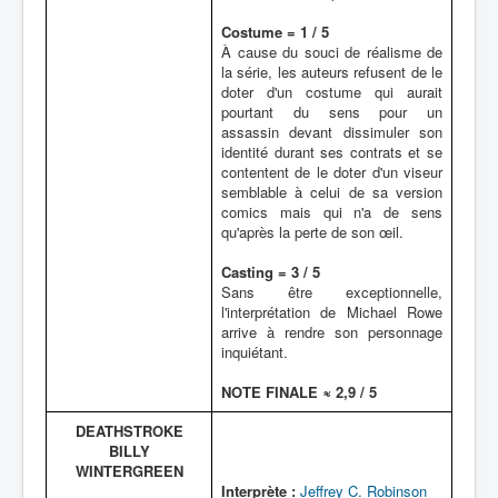
Costume = 1 / 5
À cause du souci de réalisme de
la série, les auteurs refusent de le
doter d'un costume qui aurait
pourtant du sens pour un
assassin devant dissimuler son
identité durant ses contrats et se
contentent de le doter d'un viseur
semblable à celui de sa version
comics mais qui n'a de sens
qu'après la perte de son œil.
Casting = 3 / 5
Sans être exceptionnelle,
l'interprétation de Michael Rowe
arrive à rendre son personnage
inquiétant.
NOTE FINALE ≈ 2,9 / 5
DEATHSTROKE
BILLY
WINTERGREEN
Interprète :
Jeffrey C. Robinson