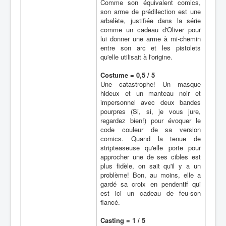
Comme son équivalent comics,
son arme de prédilection est une
arbalète, justifiée dans la série
comme un cadeau d'Oliver pour
lui donner une arme à mi-chemin
entre son arc et les pistolets
qu'elle utilisait à l'origine.
Costume = 0,5 / 5
Une catastrophe! Un masque
hideux et un manteau noir et
impersonnel avec deux bandes
pourpres (Si, si, je vous jure,
regardez bien!) pour évoquer le
code couleur de sa version
comics. Quand la tenue de
stripteaseuse qu'elle porte pour
approcher une de ses cibles est
plus fidèle, on sait qu'il y a un
problème! Bon, au moins, elle a
gardé sa croix en pendentif qui
est ici un cadeau de feu-son
fiancé.
Casting = 1 / 5