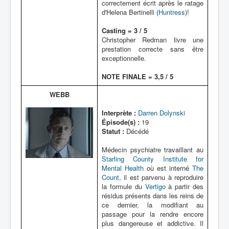
correctement écrit après le ratage
d'Helena Bertinelli (
Huntress
)!
Casting = 3 / 5
Christopher Redman livre une
prestation correcte sans être
exceptionnelle.
NOTE FINALE = 3,5 / 5
WEBB
Interprète :
Darren Dolynski
Épisode(s) :
19
Statut :
Décédé
Médecin psychiatre travaillant au
Starling County Institute for
Mental Health
où est interné
The
Count
, il est parvenu à reproduire
la formule du
Vertigo
à partir des
résidus présents dans les reins de
ce dernier, la modifiant au
passage pour la rendre encore
plus dangereuse et addictive. Il