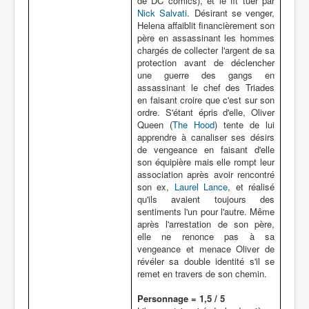
de DC comics), et le fit tuer par
Nick Salvati
. Désirant se venger,
Helena affaiblit financièrement son
père en assassinant les hommes
chargés de collecter l'argent de sa
protection avant de déclencher
une guerre des gangs en
assassinant le chef des Triades
en faisant croire que c'est sur son
ordre. S'étant épris d'elle, Oliver
Queen (
The Hood
) tente de lui
apprendre à canaliser ses désirs
de vengeance en faisant d'elle
son équipière mais elle rompt leur
association après avoir rencontré
son ex,
Laurel Lance
, et réalisé
qu'ils avaient toujours des
sentiments l'un pour l'autre. Même
après l'arrestation de son père,
elle ne renonce pas à sa
vengeance et menace Oliver de
révéler sa double identité s'il se
remet en travers de son chemin.
Personnage = 1,5 / 5