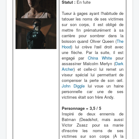
Statut :
En fuite
Tueur à gages ayant l'habitude de
tatouer les noms de ses victimes
sur son corps, il est obligé de
mettre fin prématurément à sa
carrière pour sombrer dans la
boisson quand Oliver Queen (
The
Hood
) lui crève l'œil droit avec
une flèche. Par la suite, il est
engagé par
China White
pour
assassiner Malcolm Merlyn (
Dark
Archer
) et celle-ci lui remet un
viseur spécial lui permettant de
compenser la perte de son œil.
John Diggle
lui voue un haine
personnelle car une de ses
victimes était son frère Andy.
Personnage = 3,5 / 5
Inspiré de deux ennemis de
Batman (Deadshot, mais aussi
Victor Zsasz pour sa manie
d'inscrire les noms de ses
victimes sur son corps (À la