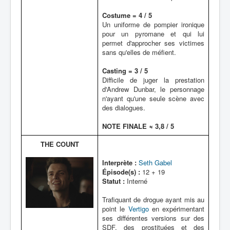
Costume = 4 / 5
Un uniforme de pompier ironique
pour un pyromane et qui lui
permet d'approcher ses victimes
sans qu'elles de méfient.
Casting = 3 / 5
Difficile de juger la prestation
d'Andrew Dunbar, le personnage
n'ayant qu'une seule scène avec
des dialogues.
NOTE FINALE ≈ 3,8 / 5
THE COUNT
Interprète :
Seth Gabel
Épisode(s) :
12 + 19
Statut :
Interné
Trafiquant de drogue ayant mis au
point le
Vertigo
en expérimentant
ses différentes versions sur des
SDF, des prostituées et des