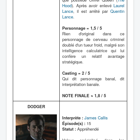
Hood
). Après avoir enlevé
Laurel
Lance
, il est arrêté par
Quentin
Lance
.
Personnage = 1,5 / 5
Rien d'original dans ce
personnage de cerveau criminel
doublé d'un tueur froid, malgré son
intelligence calculatrice qui lui
confère un relatif avantage
stratégique.
Casting = 2 / 5
Qui dit personnage banal, dit
interprétation banale.
NOTE FINALE ≈ 1,8 / 5
DODGER
Interprète :
James Callis
Épisode(s) :
15
Statut :
Appréhendé