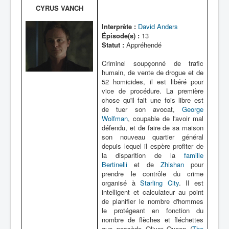
CYRUS VANCH
Interprète :
David Anders
Épisode(s) :
13
Statut :
Appréhendé
Criminel soupçonné de trafic
humain, de vente de drogue et de
52 homicides, il est libéré pour
vice de procédure. La première
chose qu'il fait une fois libre est
de tuer son avocat,
George
Wolfman
, coupable de l'avoir mal
défendu, et de faire de sa maison
son nouveau quartier général
depuis lequel il espère profiter de
la disparition de la
famille
Bertinelli
et de
Zhishan
pour
prendre le contrôle du crime
organisé à
Starling City
. Il est
intelligent et calculateur au point
de planifier le nombre d'hommes
le protégeant en fonction du
nombre de flèches et fléchettes
que possède Oliver Queen (
The