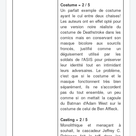
Costume = 2 / 5
Un parfait exemple de costume
ayant le cul entre deux chaises!
Les auteurs ont en effet opté pour
une version noire réaliste du
costume de Deathstroke dans les
comics mais en conservant son
masque bicolore aux sourcils
froncés, justifié comme un
déguisement utilisé par les
soldats de l'ASIS pour préserver
leur identité tout en intimidant
leurs adversaires. Le problème,
c'est que si le costume et le
masque fonctionnent très bien
séparément, ils ne s'accordent
pas du tout ensemble, un peu
comme si on mettait la cagoule
du Batman d'Adam West sur le
costume de celui de Ben Affleck.
Casting = 2 / 5
Monolithique et menaçant à
souhait, le cascadeur Jeffrey C.
Robinson fait le taff dans les