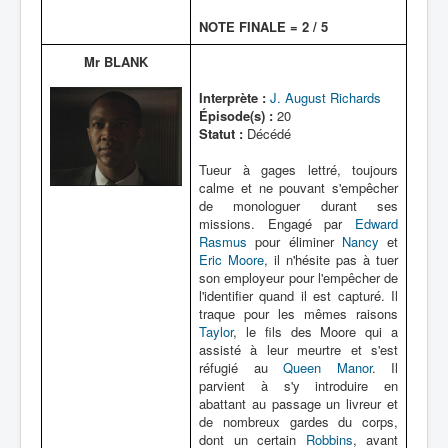
NOTE FINALE = 2 / 5
Mr BLANK
Interprète :
J. August Richards
Épisode(s) :
20
Statut :
Décédé
Tueur à gages lettré, toujours
calme et ne pouvant s'empêcher
de monologuer durant ses
missions. Engagé par
Edward
Rasmus
pour éliminer
Nancy
et
Eric Moore
, il n'hésite pas à tuer
son employeur pour l'empêcher de
l'identifier quand il est capturé. Il
traque pour les mêmes raisons
Taylor
, le fils des Moore qui a
assisté à leur meurtre et s'est
réfugié au
Queen Manor
. Il
parvient à s'y introduire en
abattant au passage un livreur et
de nombreux gardes du corps,
dont un certain
Robbins
, avant