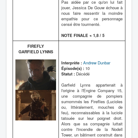
Pas aidée par ce qu'on lui fait
jouer, Jessica De Gouw échoue à
nous faire ressentir la moindre
empathie pour ce personnage
censé être tourmenté.
NOTE FINALE ≈ 1,8 / 5
FIREFLY
GARFIELD LYNNS
Interprète :
Andrew Dunbar
Épisode(s) :
10
Statut :
Décédé
Garfield Lynns appartenait à
l'origine à l'Engine Company 15,
une compagnie de pompiers
surnommés les Fireflies (Lucioles
ou, littéralement, mouches de
feu), reconnaissables à la luciole
tatouée sur leur poignet droit.
Alors que sa compagnie luttait
contre l'incendie de la Nodell
Tower, un bâtiment construit dans