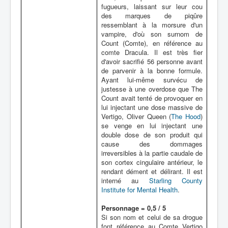
fugueurs, laissant sur leur cou
des marques de piqûre
ressemblant à la morsure d'un
vampire, d'où son surnom de
Count (Comte), en référence au
comte Dracula. Il est très fier
d'avoir sacrifié 56 personne avant
de parvenir à la bonne formule.
Ayant lui-même survécu de
justesse à une overdose que The
Count avait tenté de provoquer en
lui injectant une dose massive de
Vertigo, Oliver Queen (
The Hood
)
se venge en lui injectant une
double dose de son produit qui
cause des dommages
irreversibles à la partie caudale de
son cortex cingulaire antérieur, le
rendant dément et délirant. Il est
interné au
Starling County
Institute for Mental Health
.
Personnage = 0,5 / 5
Si son nom et celui de sa drogue
font référence au Comte Vertigo