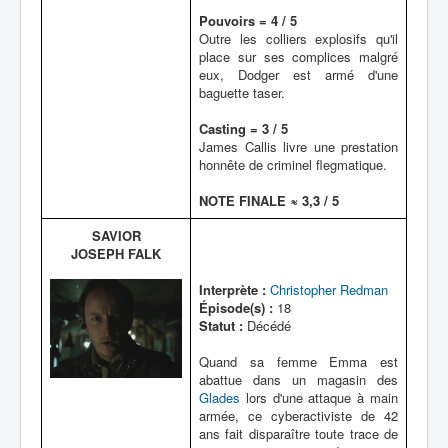
Pouvoirs = 4 / 5
Outre les colliers explosifs qu'il
place sur ses complices malgré
eux, Dodger est armé d'une
baguette taser.
Casting = 3 / 5
James Callis livre une prestation
honnête de criminel flegmatique.
NOTE FINALE ≈ 3,3 / 5
SAVIOR
JOSEPH FALK
Interprète :
Christopher Redman
Épisode(s) :
18
Statut :
Décédé
Quand sa femme Emma est
abattue dans un magasin des
Glades
lors d'une attaque à main
armée, ce cyberactiviste de 42
ans fait disparaître toute trace de