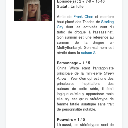
Épisode(s) :
2 + 7-8 + 15-16
Statut :
En fuite
Amie de
Frank Chen
et membre
haut-placé des Triades de
Starling
City
dont les activités vont du
trafic de drogue à l'assassinat.
Son surnom est une référence au
surnom de la drogue α-
Methylfentanyl. Son vrai nom est
révélé dans la
saison 2
.
Personnage = 1 / 5
China White étant l'antagoniste
principale de la mini-série
Green
Arrow : Year One
qui est une des
principales inspirations des
auteurs de cette série, il était
logique qu'elle y apparaisse mais
elle n'y est qu'un stéréotype de
femme fatale asiatique sans trait
de personnalité notable.
Pouvoirs = 1 / 5
Là-aussi, les stéréotypes sont de