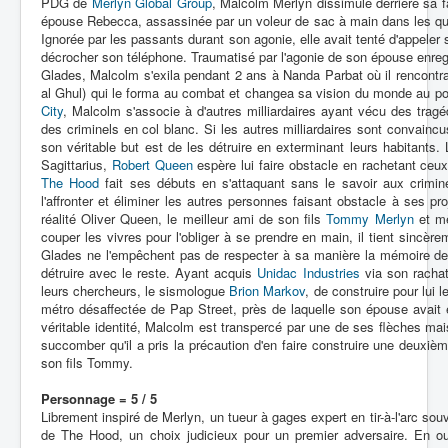
PDG de
Merlyn Global Group
, Malcolm Merlyn dissimule derrière sa 
épouse Rebecca, assassinée par un voleur de sac à main dans les qu
Ignorée par les passants durant son agonie, elle avait tenté d'appeler 
décrocher son téléphone. Traumatisé par l'agonie de son épouse enreg
Glades, Malcolm s'exila pendant 2 ans à Nanda Parbat où il rencontr
al Ghul) qui le forma au combat et changea sa vision du monde au point
City
, Malcolm s'associe à d'autres milliardaires ayant vécu des tragé
des criminels en col blanc. Si les autres milliardaires sont convaincu
son véritable but est de les détruire en exterminant leurs habitants.
Sagittarius,
Robert Queen
espère lui faire obstacle en rachetant ceux
The Hood
fait ses débuts en s'attaquant sans le savoir aux crimine
l'affronter et éliminer les autres personnes faisant obstacle à ses 
réalité Oliver Queen, le meilleur ami de son fils
Tommy Merlyn
et mê
couper les vivres pour l'obliger à se prendre en main, il tient sincèr
Glades ne l'empêchent pas de respecter à sa manière la mémoire de s
détruire avec le reste. Ayant acquis
Unidac Industries
via son racha
leurs chercheurs, le sismologue
Brion Markov
, de construire pour lui l
métro désaffectée de Pap Street, près de laquelle son épouse avait
véritable identité, Malcolm est transpercé par une de ses flèches mai
succomber qu'il a pris la précaution d'en faire construire une deuxièm
son fils Tommy.
Personnage = 5 / 5
Librement inspiré de Merlyn, un tueur à gages expert en tir-à-l'arc so
de The Hood, un choix judicieux pour un premier adversaire. En ou