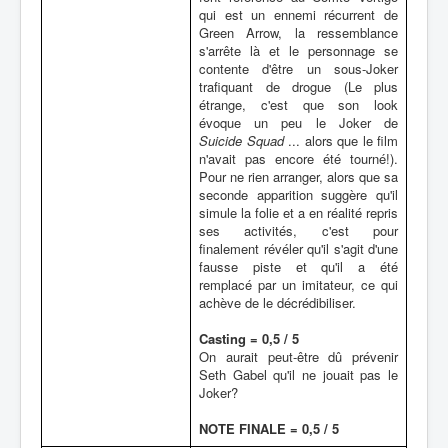
qui est un ennemi récurrent de
Green Arrow, la ressemblance
s'arrête là et le personnage se
contente d'être un sous-Joker
trafiquant de drogue (Le plus
étrange, c'est que son look
évoque un peu le Joker de
Suicide Squad
... alors que le film
n'avait pas encore été tourné!).
Pour ne rien arranger, alors que sa
seconde apparition suggère qu'il
simule la folie et a en réalité repris
ses activités, c'est pour
finalement révéler qu'il s'agit d'une
fausse piste et qu'il a été
remplacé par un imitateur, ce qui
achève de le décrédibiliser.
Casting = 0,5 / 5
On aurait peut-être dû prévenir
Seth Gabel qu'il ne jouait pas le
Joker?
NOTE FINALE = 0,5 / 5