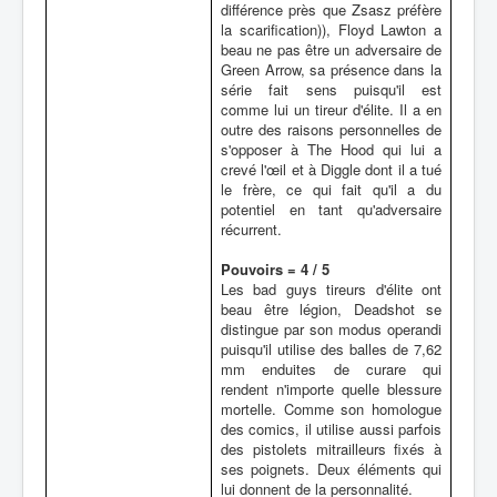
différence près que Zsasz préfère
la scarification)), Floyd Lawton a
beau ne pas être un adversaire de
Green Arrow, sa présence dans la
série fait sens puisqu'il est
comme lui un tireur d'élite. Il a en
outre des raisons personnelles de
s'opposer à The Hood qui lui a
crevé l'œil et à Diggle dont il a tué
le frère, ce qui fait qu'il a du
potentiel en tant qu'adversaire
récurrent.
Pouvoirs = 4 / 5
Les bad guys tireurs d'élite ont
beau être légion, Deadshot se
distingue par son modus operandi
puisqu'il utilise des balles de 7,62
mm enduites de curare qui
rendent n'importe quelle blessure
mortelle. Comme son homologue
des comics, il utilise aussi parfois
des pistolets mitrailleurs fixés à
ses poignets. Deux éléments qui
lui donnent de la personnalité.