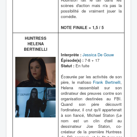
scènes d'action mais n'a pas la
possibilité de vraiment jouer la
comédie.
NOTE FINALE = 1,5 / 5
HUNTRESS
HELENA
BERTINELLI
Interprète :
Jessica De Gouw
Épisode(s) :
7-8 + 17
Statut :
En fuite
Écœurée par les activités de son
père, le mafioso
Frank Bertinelli
,
Helena rassemblait sur son
ordinateur des preuves contre son
organisation destinées au FBI.
Quand son père découvrit
l'ordinateur, il crut qu'il appartenait
à son fiancé, Michael Staton (Le
nom est un clin d'œil au
dessinateur Joe Staton, co-
créateur de la première Huntress