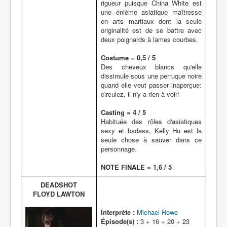
rigueur puisque China White est
une énième asiatique maîtresse
en arts martiaux dont la seule
originalité est de se battre avec
deux poignards à lames courbes.
Costume = 0,5 / 5
Des cheveux blancs qu'elle
dissimule sous une perruque noire
quand elle veut passer inaperçue:
circulez, il n'y a rien à voir!
Casting = 4 / 5
Habituée des rôles d'asiatiques
sexy et badass, Kelly Hu est la
seule chose à sauver dans ce
personnage.
NOTE FINALE ≈ 1,6 / 5
DEADSHOT
FLOYD LAWTON
Interprète :
Michael Rowe
Épisode(s) :
3 + 16 + 20 + 23