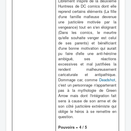
Librement inspiré de la deuxième
Huntress de DC comics dont elle
reprend certains éléments (La fille
d'une famille mafieuse devenue
une justicière motivée par la
vengeance) tout en s'en éloignant
(Dans les comics, le meurtre
qu'elle souhaite venger est celui
de ses parents) et bénéficiant
d'une bonne motivation qui aurait
pu faire d'elle une anti-héroïne
ambiguë, ses réactions
excessives et mal justifiées la
rendent malheureusement
caricaturale et antipathique.
Dommage car, comme
Deadshot
,
c'est un personnage n'appartenant
pas à la mythologie de Green
Arrow mais dont l'intégration fait
sens à cause de son arme et de
son côté justicière extrémiste qui
oblige le héros à se remettre en
question.
Pouvoirs = 4 / 5