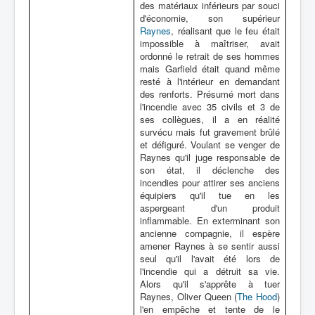
des matériaux inférieurs par souci
d'économie, son supérieur
Raynes
, réalisant que le feu était
impossible à maîtriser, avait
ordonné le retrait de ses hommes
mais Garfield était quand même
resté à l'intérieur en demandant
des renforts. Présumé mort dans
l'incendie avec 35 civils et 3 de
ses collègues, il a en réalité
survécu mais fut gravement brûlé
et défiguré. Voulant se venger de
Raynes qu'il juge responsable de
son état, il déclenche des
incendies pour attirer ses anciens
équipiers qu'il tue en les
aspergeant d'un produit
inflammable. En exterminant son
ancienne compagnie, il espère
amener Raynes à se sentir aussi
seul qu'il l'avait été lors de
l'incendie qui a détruit sa vie.
Alors qu'il s'apprête à tuer
Raynes, Oliver Queen (
The Hood
)
l'en empêche et tente de le