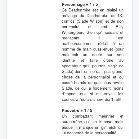
Personnage = 1 / 5
Ce Deathstroke est en réalité un
mélange du Deathstroke de DC
comics (Slade Wilson) et de son
partenaire et ami Billy
Wintergreen. Bien qu'imposant et
menaçant, il est
malheureusement réduit à un
homme de main quasi-muet (pour
maintenir un doute sur son
identité et faire croire au
spectateur qu'il pourrait s'agir de
Slade) dont on ne sait pas grand-
chose de la personnalité et du
passé hormis ce que nous révèle
Slade, ce qui a forcément moins
d'impact que si on voyait les
scènes à l'écran: show, don't tell!
Pouvoirs = 1 / 5
Un combattant meurtrier et
surentraîné qui en impose mais
auquel il manque un gimmick qui
lui donnerait de la personnalité.