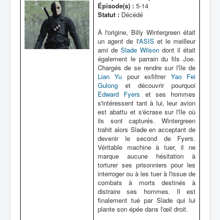
Épisode(s) :
5-14
Statut :
Décédé
À l'origine, Billy Wintergreen était
un agent de l'
ASIS
et le meilleur
ami de
Slade Wilson
dont il était
également le parrain du fils Joe.
Chargés de se rendre sur l'île de
Lian Yu
pour exfiltrer
Yao Fei
Gulong
et découvrir pourquoi
Edward Fyers
et ses hommes
s'intéressent tant à lui, leur avion
est abattu et s'écrase sur l'île où
ils sont capturés. Wintergreen
trahit alors Slade en acceptant de
devenir le second de Fyers.
Véritable machine à tuer, il ne
marque aucune hésitation à
torturer ses prisonniers pour les
interroger ou à les tuer à l'issue de
combats à morts destinés à
distraire ses hommes. Il est
finalement tué par Slade qui lui
plante son épée dans l'œil droit.