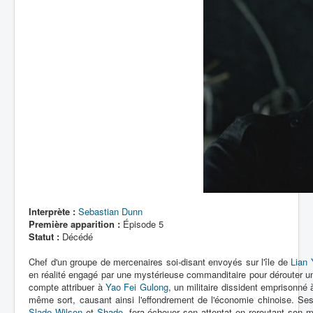
Interprète :
Sebastian Dunn
Première apparition :
Épisode 5
Statut :
Décédé
Chef d'un groupe de mercenaires soi-disant envoyés sur l'île de
Lian 
en réalité engagé par une mystérieuse commanditaire pour dérouter un v
compte attribuer à
Yao Fei Gulong
, un militaire dissident emprisonné 
même sort, causant ainsi l'effondrement de l'économie chinoise. Ses pr
Slade Wilson
et
Shado
, fera échouer son attentat en reroutant son