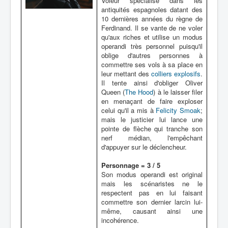
Voleur spécialisé dans les
antiquités espagnoles datant des
10 dernières années du règne de
Ferdinand. Il se vante de ne voler
qu'aux riches et utilise un modus
operandi très personnel puisqu'il
oblige d'autres personnes à
commettre ses vols à sa place en
leur mettant des
colliers explosifs
.
Il tente ainsi d'obliger Oliver
Queen (
The Hood
) à le laisser filer
en menaçant de faire exploser
celui qu'il a mis à
Felicity Smoak
;
mais le justicier lui lance une
pointe de flèche qui tranche son
nerf médian, l'empêchant
d'appuyer sur le déclencheur.
Personnage = 3 / 5
Son modus operandi est original
mais les scénaristes ne le
respectent pas en lui faisant
commettre son dernier larcin lui-
même, causant ainsi une
incohérence.