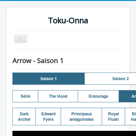
Toku-Onna
Basculer
la
navigation
Accueil
Arrow - Saison 1
Toku-Actrices
Toku-Critiques
Saison 1
Saison 2
Séries
Films
Série
The Hood
Entourage
An
COSAA
Dark
Edward
Principaux
Royal
Bl
Dessins
Archer
Fyers
antagonistes
Flush
Ha
Artiste Asperger