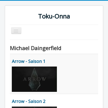
Toku-Onna
Basculer
la
navigation
Accueil
Michael Daingerfield
Toku-Actrices
Toku-Critiques
Arrow - Saison 1
Séries
Films
COSAA
Dessins
Artiste Asperger
Arrow - Saison 2