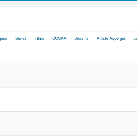
iques
Séries
Films
COSAA
Dessins
Artiste Asperger
L