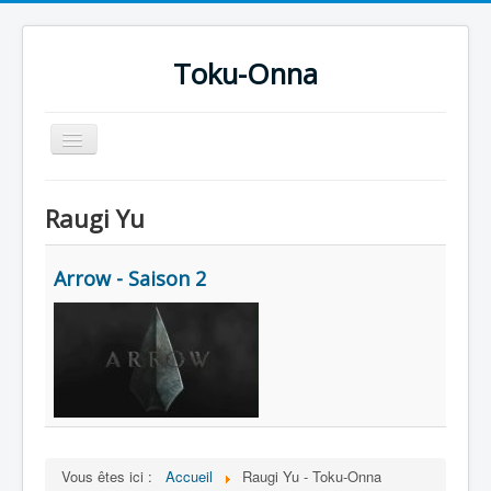
Toku-Onna
Basculer
la
navigation
Accueil
Raugi Yu
Toku-Actrices
Toku-Critiques
Arrow - Saison 2
Séries
Films
COSAA
Dessins
Artiste Asperger
Vous êtes ici :
Accueil
Raugi Yu - Toku-Onna