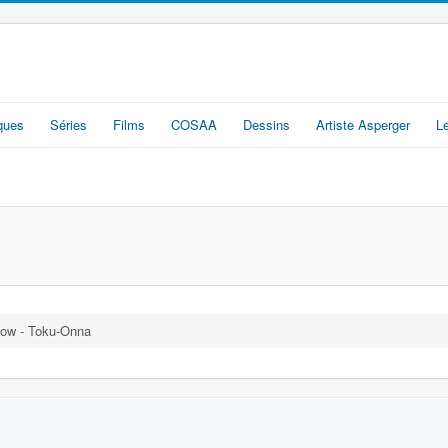
iques
Séries
Films
COSAA
Dessins
Artiste Asperger
L
low - Toku-Onna