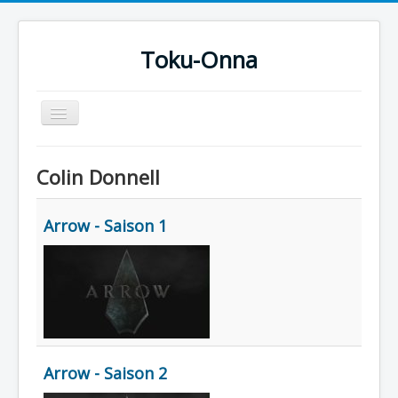
Toku-Onna
Basculer
la
navigation
Accueil
Colin Donnell
Toku-Actrices
Toku-Critiques
Arrow - Saison 1
Séries
Films
COSAA
Dessins
Artiste Asperger
Arrow - Saison 2