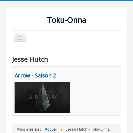
Toku-Onna
Basculer
la
navigation
Accueil
Jesse Hutch
Toku-Actrices
Toku-Critiques
Arrow - Saison 2
Séries
Films
COSAA
Dessins
Artiste Asperger
Vous êtes ici :
Accueil
Jesse Hutch - Toku-Onna