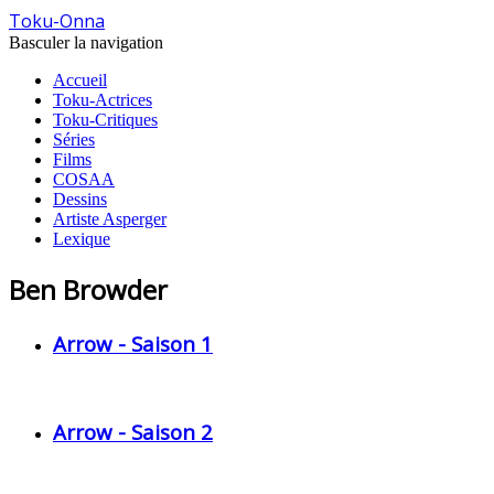
Toku-Onna
Basculer la navigation
Accueil
Toku-Actrices
Toku-Critiques
Séries
Films
COSAA
Dessins
Artiste Asperger
Lexique
Ben Browder
Arrow - Saison 1
Arrow - Saison 2