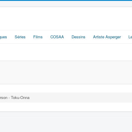
iques
Séries
Films
COSAA
Dessins
Artiste Asperger
L
son - Toku-Onna