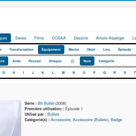
iques
Séries
Films
COSAA
Dessins
Artiste Asperger
L
e
Transformation
Équipement
Mecha
Objet
Lieu
Épisode
_
_
ire
Arme
Pouvoir
Attaque
[]
Nom
Catégorie
G
H
I
J
K
L
M
N
O
P
Q
R
S
T
Série :
Bit Bullet
(2008)
Première utilisation :
Épisode 1
Utilisé par :
Bullets
Catégorie(s) :
Accessoire
,
Accessoire (Bullets)
,
Badge