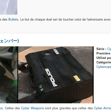
me des
Bullets
. Le but de chaque duel est de toucher celui de l'adversaire avec
 チェンバー)
Série :
Cy
Première u
Utilisé pa
Catégori
Cybercop
ps
. Celles des
Cyber Weapons
sont plus grandes que celles des
Cyber Arm