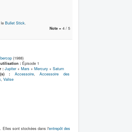
 le
Bullet Stick
.
Note =
4 / 5
bercop
(1988)
tilisation :
Épisode 1
r :
Jupiter
+
Mars
+
Mercury
+
Saturn
e(s) :
Accessoire
,
Accessoire des
s
,
Valise
s
. Elles sont stockées dans l'
entrepôt des