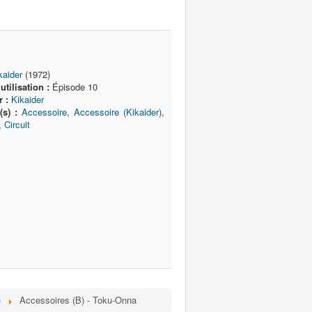
kaider
(1972)
tilisation :
Épisode 10
r :
Kikaider
(s) :
Accessoire
,
Accessoire (Kikaider)
,
,
Circuit
)
Accessoires (B) - Toku-Onna