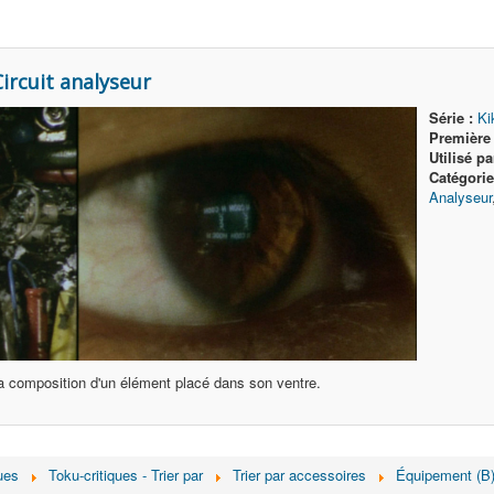
rcuit analyseur
Série :
Ki
Première u
Utilisé pa
Catégorie
Analyseur
a composition d'un élément placé dans son ventre.
ues
Toku-critiques - Trier par
Trier par accessoires
Équipement (B