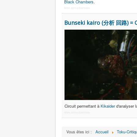
Black Chambers
.
More Joomla Extensions
Bunseki kairo (分析 回路) = Ci
Circuit permettant à
Kikaider
d'analyser l
More Joomla Extensions
Vous êtes ici :
Accueil
Toku-Critiq