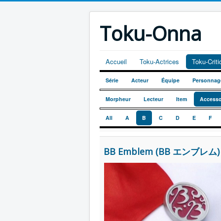
Toku-Onna
Accueil
Toku-Actrices
Toku-Crit
Série
Acteur
Équipe
Personnag
Morpheur
Lecteur
Item
Accesso
All
A
B
C
D
E
F
BB Emblem (BB エンブレム)