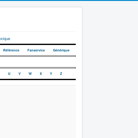
exique
Référence
Fanservice
Générique
U
V
W
X
Y
Z