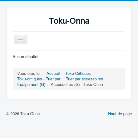
Toku-Onna
Basculer
la
navigation
Accueil
Aucun résultat
Toku-Actrices
Vous êtes ici :
Accueil
Toku-Critiques
Toku-Critiques
Toku-critiques - Trier par
Trier par accessoires
Équipement (G)
Accessoires (G) - Toku-Onna
Séries
Films
COSAA
© 2026 Toku-Onna
Haut de page
Dessins
Artiste Asperger