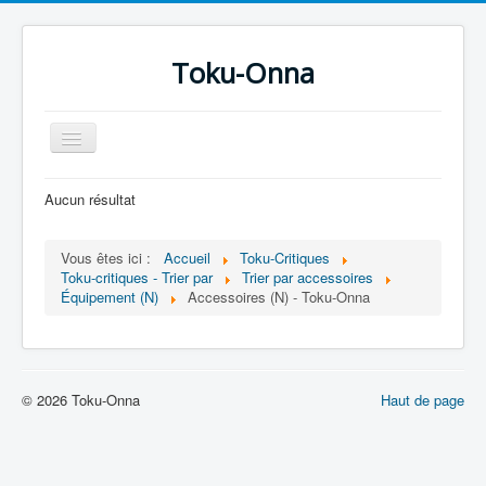
Toku-Onna
Basculer
la
navigation
Accueil
Aucun résultat
Toku-Actrices
Vous êtes ici :
Accueil
Toku-Critiques
Toku-Critiques
Toku-critiques - Trier par
Trier par accessoires
Équipement (N)
Accessoires (N) - Toku-Onna
Séries
Films
COSAA
© 2026 Toku-Onna
Haut de page
Dessins
Artiste Asperger