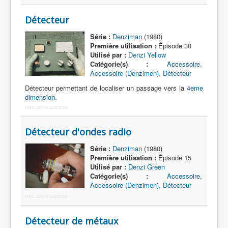
Lexique
Détecteur
Série
Série :
Denziman
(1980)
Acteur
Première utilisation :
Épisode 30
Utilisé par :
Denzi Yellow
Équipe
Catégorie(s) :
Accessoire
,
Personnage
Accessoire (Denzimen)
,
Détecteur
Détecteur permettant de localiser un passage vers la
4eme
Transformation
dimension
.
Équipement
More Joomla Extensions
Mecha
Détecteur d'ondes radio
Objet
Série :
Denziman
(1980)
Première utilisation :
Épisode 15
Lieu
Utilisé par :
Denzi Green
Catégorie(s) :
Accessoire
,
Épisode
Accessoire (Denzimen)
,
Détecteur
Référence
More Joomla Extensions
Fanservice
Détecteur de métaux
Générique