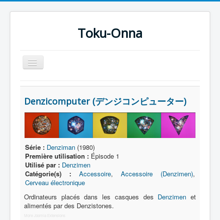
Toku-Onna
Basculer
la
navigation
Accueil
Denzicomputer (デンジコンピューター)
Toku-Actrices
Toku-Critiques
Séries
Série :
Denziman
(1980)
Films
Première utilisation :
Épisode 1
Utilisé par :
Denzimen
COSAA
Catégorie(s) :
Accessoire
,
Accessoire (Denzimen)
,
Cerveau électronique
Dessins
Ordinateurs placés dans les casques des
Denzimen
et
Artiste Asperger
alimentés par des Denzistones.
More Joomla Extensions