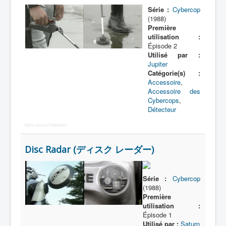
Série :
Cybercop
(1988)
Morpheur
Première
utilisation :
Lecteur
Épisode 2
Item
Utilisé par :
Jupiter
Accessoire
Catégorie(s) :
Accessoire
,
Arme
Accessoire des
Cybercops
,
Pouvoir
Détecteur
Attaque
More Joomla Extensions
_
Disc Radar (ディスク レーダー)
[]
_
Nom
Série :
Cybercop
(1988)
Catégorie
Première
utilisation :
All
Épisode 1
Utilisé par :
Saturn