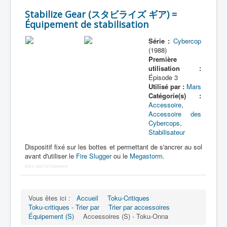
Stabilize Gear (スタビライズ ギア) =
Morpheur
Équipement de stabilisation
Lecteur
Série :
Cybercop
(1988)
Item
Première
utilisation :
Accessoire
Épisode 3
Utilisé par :
Mars
Arme
Catégorie(s) :
Accessoire
,
Pouvoir
Accessoire des
Cybercops
,
Attaque
Stabilisateur
_
Dispositif fixé sur les bottes et permettant de s'ancrer au sol
[]
avant d'utiliser le
Fire Slugger
ou le
Megastorm
.
_
More Joomla Extensions
Nom
Catégorie
Vous êtes ici :
Accueil
Toku-Critiques
Toku-critiques - Trier par
Trier par accessoires
All
Équipement (S)
Accessoires (S) - Toku-Onna