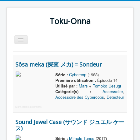
Toku-Onna
Basculer
la
navigation
Accueil
Sôsa meka (探査 メカ) = Sondeur
Toku-Actrices
Série :
Cybercop
(1988)
Toku-Critiques
Première utilisation :
Épisode 14
Utilisé par :
Mars
+
Tomoko Uesugi
Séries
Catégorie(s) :
Accessoire
,
Accessoire des Cybercops
,
Détecteur
Films
More Joomla Extensions
COSAA
Dessins
Sound Jewel Case (サウンド ジュエル ケー
ス)
Artiste Asperger
Série :
Miracle Tunes
(2017)