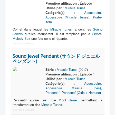
Lexique
Première utilisation :
Épisode 1
Utilisé par :
Miracle Tunes
Série
Catégorie(s) :
Accessoire
,
Accessoire (Miracle Tunes)
,
Porte-
Acteur
item
Équipe
Coffret dans lequel les
Miracle Tunes
rangent les
Sound
Jewels
qu'elles récupèrent. Il est remplacé par la
Crystal
Personnage
Melody Box
une fois celle-ci réparée.
More Joomla Extensions
Transformation
Équipement
Sound Jewel Pendant (サウンド ジュエル
ペンダント)
Mecha
Série :
Miracle Tunes
(2017)
Objet
Première utilisation :
Épisode 1
Utilisé par :
Miracle Tunes
Lieu
Catégorie(s) :
Accessoire
,
Accessoire (Miracle Tunes)
,
Épisode
Pendentif
,
Pendentif (Girls x Heroine)
Référence
Pendentif auquel est fixé l'
Idol Jewel
permettant la
transformation des
Miracle Tunes
.
Fanservice
More Joomla Extensions
Générique