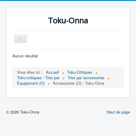
Toku-Onna
Basculer
la
navigation
Accueil
Aucun résultat
Toku-Actrices
Vous êtes ici :
Accueil
Toku-Critiques
Toku-Critiques
Toku-critiques - Trier par
Trier par accessoires
Équipement (O)
Accessoires (O) - Toku-Onna
Séries
Films
COSAA
© 2026 Toku-Onna
Haut de page
Dessins
Artiste Asperger