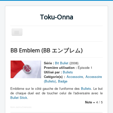
Toku-Onna
Basculer
la
navigation
Accueil
BB Emblem (BB エンブレム)
Toku-Actrices
Toku-Critiques
Série :
Bit Bullet
(2008)
Première utilisation :
Épisode 1
Séries
Utilisé par :
Bullets
Catégorie(s) :
Accessoire
,
Accessoire
Films
(Bullets)
,
Badge
COSAA
Emblème sur le côté gauche de l'uniforme des
Bullets
. Le but
de chaque duel est de toucher celui de l'adversaire avec le
Dessins
Bullet Stick
.
Note =
4 / 5
Artiste Asperger
More Joomla Extensions