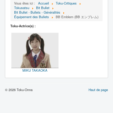
Lexique
Vous êtes ici :
Accueil
Toku-Critiques
Tokusatsu
Bit Bullet
Bit Bullet (ビット バレット)
Bit Bullet - Bullets - Généralités
Équipement des Bullets
BB Emblem (BB エンブレム)
Série
Toku-Actrice(s) :
Personnages
Objets
Lieux
Épisodes
Chronologie
MIKU TAKAOKA
Références
Fanservice
© 2026 Toku-Onna
Haut de page
Bullets
XOR Corporation
Entourage