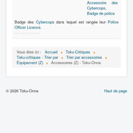
Lexique
Accessoire des
Cybercops
,
Série
Badge de police
Badge des
Cybercops
dans lequel est rangée leur
Police
Acteur
Officer Licence
.
Équipe
More Joomla Extensions
Personnage
Vous êtes ici :
Accueil
Toku-Critiques
Transformation
Toku-critiques - Trier par
Trier par accessoires
Équipement (Z)
Accessoires (Z) - Toku-Onna
Équipement
Mecha
Objet
© 2026 Toku-Onna
Haut de page
Lieu
Épisode
Référence
Fanservice
Générique