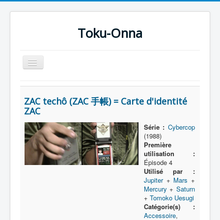
Toku-Onna
Basculer
la
navigation
Accueil
ZAC techô (ZAC 手帳) = Carte d'identité
Toku-Actrices
ZAC
Toku-Critiques
Série :
Cybercop
(1988)
Séries
Première
Films
utilisation :
Épisode 4
COSAA
Utilisé par :
Jupiter
+
Mars
+
Dessins
Mercury
+
Saturn
+
Tomoko Uesugi
Artiste Asperger
Catégorie(s) :
Accessoire
,