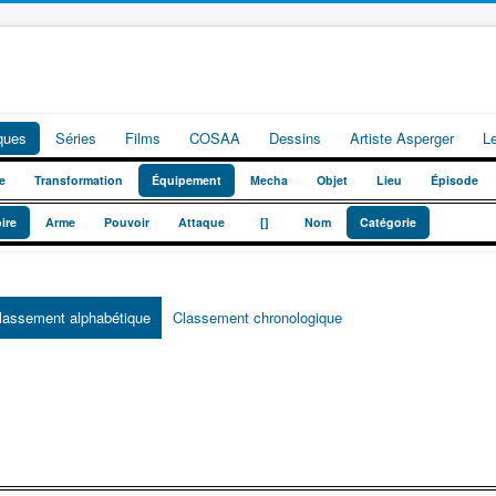
iques
Séries
Films
COSAA
Dessins
Artiste Asperger
L
e
Transformation
Équipement
Mecha
Objet
Lieu
Épisode
_
_
ire
Arme
Pouvoir
Attaque
[]
Nom
Catégorie
lassement alphabétique
Classement chronologique