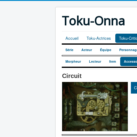
Toku-Onna
Accueil
Toku-Actrices
Toku-Crit
Série
Acteur
Équipe
Personnag
Morpheur
Lecteur
Item
Accesso
Circuit
C