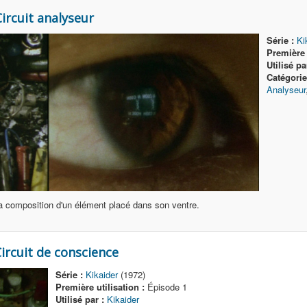
rcuit analyseur
Série :
Ki
Première u
Utilisé pa
Catégorie
Analyseur
a composition d'un élément placé dans son ventre.
rcuit de conscience
Série :
Kikaider
(1972)
Première utilisation :
Épisode 1
Utilisé par :
Kikaider