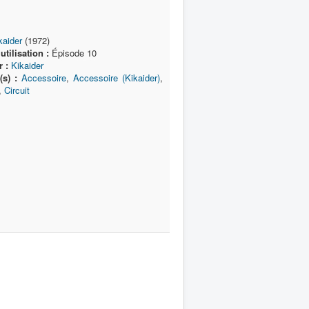
kaider
(1972)
tilisation :
Épisode 10
r :
Kikaider
(s) :
Accessoire
,
Accessoire (Kikaider)
,
,
Circuit