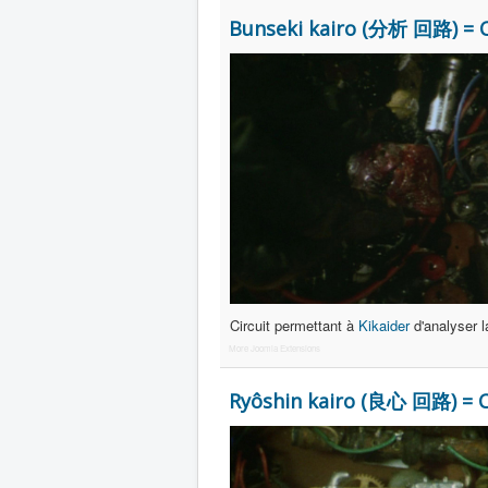
Bunseki kairo (分析 回路) = Ci
Circuit permettant à
Kikaider
d'analyser l
More Joomla Extensions
Ryôshin kairo (良心 回路) = Ci