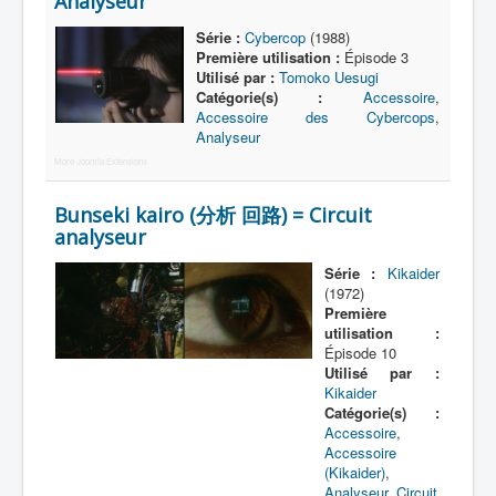
Analyseur
Lexique
Série :
Cybercop
(1988)
Série
Première utilisation :
Épisode 3
Utilisé par :
Tomoko Uesugi
Acteur
Catégorie(s) :
Accessoire
,
Accessoire des Cybercops
,
Équipe
Analyseur
Personnage
More Joomla Extensions
Transformation
Bunseki kairo (分析 回路) = Circuit
analyseur
Équipement
Mecha
Série :
Kikaider
(1972)
Objet
Première
utilisation :
Lieu
Épisode 10
Utilisé par :
Épisode
Kikaider
Catégorie(s) :
Référence
Accessoire
,
Accessoire
Fanservice
(Kikaider)
,
Analyseur
,
Circuit
Générique