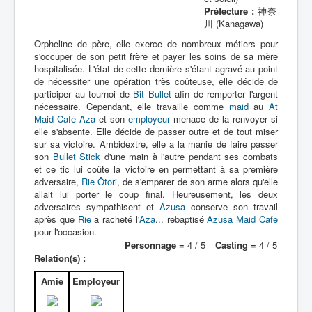
Préfecture :
神奈
川 (Kanagawa)
Orpheline de père, elle exerce de nombreux métiers pour
s'occuper de son petit frère et payer les soins de sa mère
hospitalisée. L'état de cette dernière s'étant agravé au point
de nécessiter une opération très coûteuse, elle décide de
participer au tournoi de
Bit Bullet
afin de remporter l'argent
nécessaire. Cependant, elle travaille comme
maid
au
At
Maid Cafe Aza
et son
employeur
menace de la renvoyer si
elle s'absente. Elle décide de passer outre et de tout miser
sur sa victoire. Ambidextre, elle a la manie de faire passer
son
Bullet Stick
d'une main à l'autre pendant ses combats
et ce tic lui coûte la victoire en permettant à sa première
adversaire,
Rie Ôtori
, de s'emparer de son arme alors qu'elle
allait lui porter le coup final. Heureusement, les deux
adversaires sympathisent et
Azusa
conserve son travail
après que
Rie
a racheté l'
Aza
... rebaptisé
Azusa Maid Cafe
pour l'occasion.
Personnage =
4 / 5
Casting =
4 / 5
Relation(s) :
Amie
Employeur