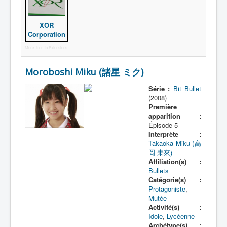
XOR
Corporation
More Joomla Extensions
Moroboshi Miku (諸星 ミク)
Série :
Bit Bullet
(2008)
Première
apparition :
Épisode 5
Interprète :
Takaoka Miku (高
岡 未來)
Affiliation(s) :
Bullets
Catégorie(s) :
Protagoniste
,
Mutée
Activité(s) :
Idole
,
Lycéenne
Archétype(s) :