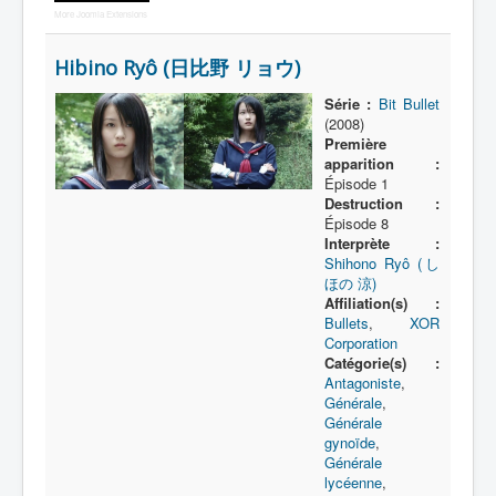
More Joomla Extensions
Hibino Ryô (日比野 リョウ)
Série :
Bit Bullet
(2008)
Première
apparition :
Épisode 1
Destruction :
Épisode 8
Interprète :
Shihono Ryô (し
ほの 涼)
Affiliation(s) :
Bullets
,
XOR
Corporation
Catégorie(s) :
Antagoniste
,
Générale
,
Générale
gynoïde
,
Générale
lycéenne
,