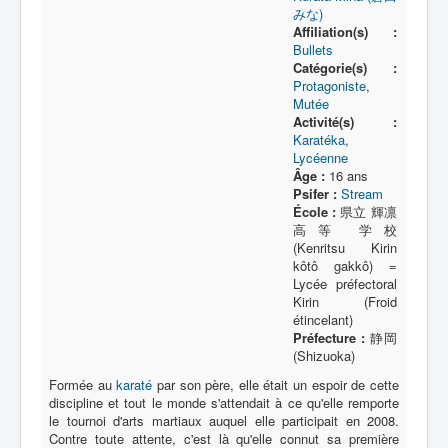
みな)
Affiliation(s) :
Bullets
Catégorie(s) :
Protagoniste
,
Mutée
Activité(s) :
Karatéka
,
Lycéenne
Âge :
16 ans
Psifer :
Stream
École :
県立 輝凛
高等 学校
(Kenritsu Kirin
kôtô gakkô) =
Lycée préfectoral
Kirin (Froid
étincelant)
Préfecture :
静岡
(Shizuoka)
Formée au
karaté
par son père, elle était un espoir de cette
discipline et tout le monde s'attendait à ce qu'elle remporte
le tournoi d'arts martiaux auquel elle participait en 2008.
Contre toute attente, c'est là qu'elle connut sa première