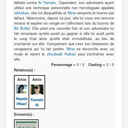
défaite contre
Ai Yamato
. Cependant, son adversaire ayant
utilisé une technique personnelle non homologuée appelée
Jikkûken
, elle fut disqualifiée et
Mina
remporta le tournoi par
défaut. Néanmoins, depuis ce jour, elle lui voue une rancune
tenace et espère se venger en l'affrontant lors du tournoi de
Bit Bullet
. Elle perd une nouvelle fois et son adversaire lui
fait remarquer qu'elle aurait pu gagner si elle lui avait porté
le coup final alors qu'elle était immobilisée, au lieu de
s'acharner sur elle. Comprenant que c'est son obsession de
vengeance qui l'a fait perdre,
Mina
se réconcilie avec sa
rivale et rejoint le
Jitsubudô Kaikan
pour s'entraîner avec
elle.
Personnage =
5 / 5
Casting =
3 / 5
Relation(s) :
Amie
Amie
Hayata
Yamato
Hikari
Ai
Ennemi(s) :