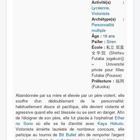
Lexique
Activité(s) :
Lycéenne
,
Violoniste
Bit Bullet (ビット バレット)
Archétype(s) :
Personnalité
Série
multiple
Âge :
16 ans
Personnages
Psifer :
Siren
École :
私立 双葉
Objets
女学院 (Shiritsu
Futaba jogakuin])
Lieux
= Université
privée pour filles
Épisodes
Futaba (Pousse)
Préfecture :
福岡
Chronologie
(Fukuoka)
Références
Abandonnée par sa mère et élevée par un père violent, elle
souffre d'un dédoublement de la personnalité:
Fanservice
habituellement douce et pacifique, elle devient violente et
agressive quand elle est blessée ou se sent en danger. Afin
Bullets
de l'éloigner de son père, elle fut placée à l'orphelinat
Ether
no Sono
où elle se lia d'amitié avec
Kaya Hokuto
.
XOR Corporation
Violoniste émérite lauréate de nombreux concours, elle
participe au tournoi de
Bit Bullet
afin de remporter l'argent
Entourage