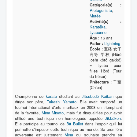
Catégorie(s) :
Protagoniste
,
Mutée
Activité(s) :
Karatéka
,
Lycéenne
Âge :
16 ans
Psifer :
Lightning
École :
宝楼 女子
高等 学校 (Hôrô
joshi kôtô gakkô)
= Lycée pour
filles Hôrô (Tour
du trésor)
Préfecture :
千葉
(Chiba)
Championne de
karaté
étudiant au
Jitsubudô Kaikan
que
dirige son père,
Takeshi Yamato
. Elle avait remporté un
tournoi international d'arts martiaux en 2008 en triomphant
de la favorite,
Mina Misato
, mais fut disqualifiée pour avoir
utilisé une technique non homologuée appelée
Jikkûken
.
Elle participe au tournoi de
Bit Bullet
dans l'espoir qu'il lui
permette d'imposer cette technique au monde. Sa première
adversaire est justement
Mina
qui souhaite prendre sa