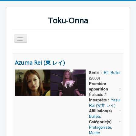
Toku-Onna
Basculer
la
navigation
Accueil
Azuma Rei (東 レイ)
Toku-Actrices
Série :
Bit Bullet
Toku-Critiques
(2008)
Première
Séries
apparition :
Épisode 2
Films
Interprète :
Yasui
COSAA
Rei (安井 レイ)
Affiliation(s) :
Dessins
Bullets
Catégorie(s) :
Artiste Asperger
Protagoniste
,
Mutée