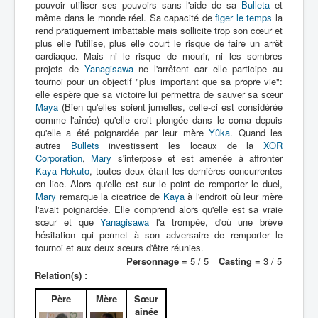
pouvoir utiliser ses pouvoirs sans l'aide de sa
Bulleta
et
même dans le monde réel. Sa capacité de
figer le temps
la
rend pratiquement imbattable mais sollicite trop son cœur et
plus elle l'utilise, plus elle court le risque de faire un arrêt
cardiaque. Mais ni le risque de mourir, ni les sombres
projets de
Yanagisawa
ne l'arrêtent car elle participe au
tournoi pour un objectif "plus important que sa propre vie":
elle espère que sa victoire lui permettra de sauver sa sœur
Maya
(Bien qu'elles soient jumelles, celle-ci est considérée
comme l'aînée) qu'elle croit plongée dans le coma depuis
qu'elle a été poignardée par leur mère
Yûka
. Quand les
autres
Bullets
investissent les locaux de la
XOR
Corporation
,
Mary
s'interpose et est amenée à affronter
Kaya Hokuto
, toutes deux étant les dernières concurrentes
en lice. Alors qu'elle est sur le point de remporter le duel,
Mary
remarque la cicatrice de
Kaya
à l'endroit où leur mère
l'avait poignardée. Elle comprend alors qu'elle est sa vraie
sœur et que
Yanagisawa
l'a trompée, d'où une brève
hésitation qui permet à son adversaire de remporter le
tournoi et aux deux sœurs d'être réunies.
Personnage =
5 / 5
Casting =
3 / 5
Relation(s) :
Père
Mère
Sœur
aînée