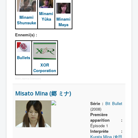
Minami
Minami
Yûka
Minami
Shunsuke
Maya
Ennemi(s) :
Bullets
XOR
Corporation
More Joomla Extensions
Misato Mina (郷 ミナ)
Série :
Bit Bullet
(2008)
Première
apparition :
Épisode 1
Interprète :
Kurata Mina (倉田