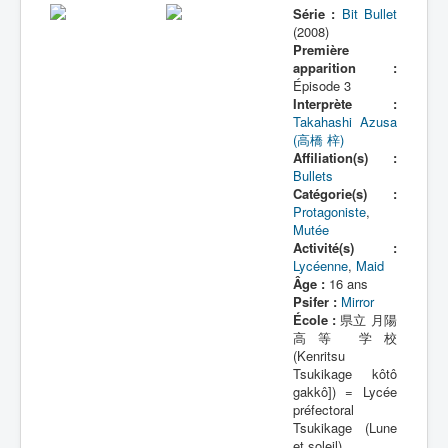
Série :
Bit Bullet
(2008)
Première
apparition :
Épisode 3
Interprète :
Takahashi Azusa
(高橋 梓)
Affiliation(s) :
Bullets
Catégorie(s) :
Protagoniste
,
Mutée
Activité(s) :
Lycéenne
,
Maid
Âge :
16 ans
Psifer :
Mirror
École :
県立 月陽
高等 学校
(Kenritsu
Tsukikage kôtô
gakkô]) = Lycée
préfectoral
Tsukikage (Lune
et soleil)