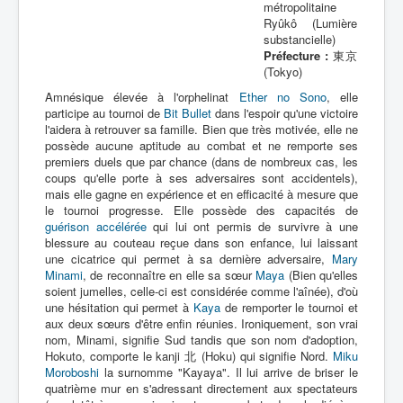
métropolitaine
Ryûkô (Lumière
substancielle)
Préfecture :
東京
(Tokyo)
Amnésique élevée à l'orphelinat
Ether no Sono
, elle
participe au tournoi de
Bit Bullet
dans l'espoir qu'une victoire
l'aidera à retrouver sa famille. Bien que très motivée, elle ne
possède aucune aptitude au combat et ne remporte ses
premiers duels que par chance (dans de nombreux cas, les
coups qu'elle porte à ses adversaires sont accidentels),
mais elle gagne en expérience et en efficacité à mesure que
le tournoi progresse. Elle possède des capacités de
guérison accélérée
qui lui ont permis de survivre à une
blessure au couteau reçue dans son enfance, lui laissant
une cicatrice qui permet à sa dernière adversaire,
Mary
Minami
, de reconnaître en elle sa sœur
Maya
(Bien qu'elles
soient jumelles, celle-ci est considérée comme l'aînée), d'où
une hésitation qui permet à
Kaya
de remporter le tournoi et
aux deux sœurs d'être enfin réunies. Ironiquement, son vrai
nom, Minami, signifie Sud tandis que son nom d'adoption,
Hokuto, comporte le kanji 北 (Hoku) qui signifie Nord.
Miku
Moroboshi
la surnomme "Kayaya". Il lui arrive de briser le
quatrième mur en s'adressant directement aux spectateurs