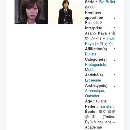
Série :
Bit Bullet
(2008)
Première
apparition :
Épisode 2
Interprète :
Asano Kaya (浅
野 かや) =
Hioki
Kaya (日置 かや)
Affiliation(s) :
Bullets
Catégorie(s) :
Protagoniste
,
Mutée
Activité(s) :
Lycéenne
Archétype(s) :
Amnésique
,
Outsider
Âge :
16 ans
Psifer :
Transfert
École :
都立 璃光
学園 (Toritsu
Ryûkô gakuen) =
Académie