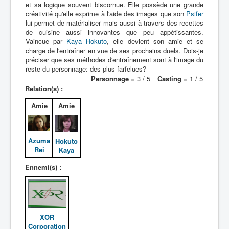
et sa logique souvent biscornue. Elle possède une grande
créativité qu'elle exprime à l'aide des images que son
Psifer
lui permet de matérialiser mais aussi à travers des recettes
de cuisine aussi innovantes que peu appétissantes.
Vaincue par
Kaya Hokuto
, elle devient son amie et se
charge de l'entraîner en vue de ses prochains duels. Dois-je
préciser que ses méthodes d'entraînement sont à l'image du
reste du personnage: des plus farfelues?
Personnage =
3 / 5
Casting =
1 / 5
Relation(s) :
Amie
Amie
Azuma
Hokuto
Rei
Kaya
Ennemi(s) :
XOR
Corporation