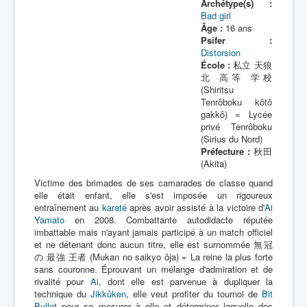
Archétype(s) :
Bad girl
Âge :
16 ans
Psifer :
Distorsion
École :
私立 天狼
北 高等 学校
(Shiritsu
Tenrôboku kôtô
gakkô) = Lycée
privé Tenrôboku
(Sirius du Nord)
Préfecture :
秋田
(Akita)
Victime des brimades de ses camarades de classe quand
elle était enfant, elle s'est imposée un rigoureux
entraînement au
karaté
après avoir assisté à la victoire d'
Ai
Yamato
en 2008. Combattante autodidacte réputée
imbattable mais n'ayant jamais participé à un match officiel
et ne détenant donc aucun titre, elle est surnommée 無冠
の 最強 王者 (Mukan no saikyo ôja) = La reine la plus forte
sans couronne. Éprouvant un mélange d'admiration et de
rivalité pour
Ai
, dont elle est parvenue à dupliquer la
technique du
Jikkûken
, elle veut profiter du tournoi de
Bit
Bullet
pour se mesurer à elle et déterminer laquelle des