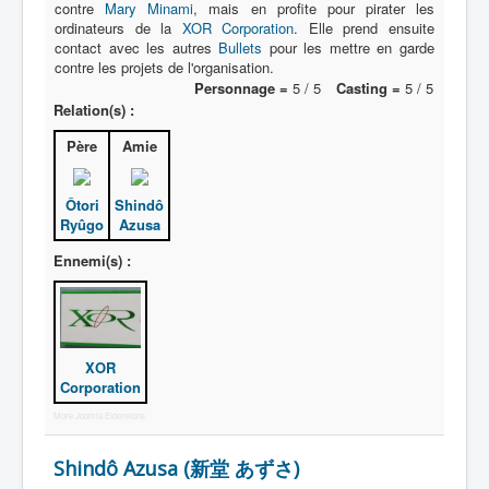
contre
Mary Minami
, mais en profite pour pirater les
ordinateurs de la
XOR Corporation
. Elle prend ensuite
contact avec les autres
Bullets
pour les mettre en garde
contre les projets de l'organisation.
Personnage =
5 / 5
Casting =
5 / 5
Relation(s) :
Père
Amie
Ôtori
Shindô
Ryûgo
Azusa
Ennemi(s) :
XOR
Corporation
More Joomla Extensions
Shindô Azusa (新堂 あずさ)