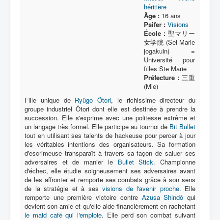
héritière
Âge :
16 ans
Psifer :
Visions
École :
聖マリー
女学院 (Sei-Marie
jogakuin) =
Université pour
filles Ste Marie
Préfecture :
三重
(Mie)
Fille unique de
Ryûgo Ôtori
, le richissime directeur du
groupe industriel Ôtori dont elle est destinée à prendre la
succession. Elle s'exprime avec une politesse extrême et
un langage très formel. Elle participe au tournoi de
Bit Bullet
tout en utilisant ses talents de hackeuse pour percer à jour
les véritables intentions des organisateurs. Sa formation
d'escrimeuse transparaît à travers sa façon de saluer ses
adversaires et de manier le
Bullet Stick
. Championne
d'échec, elle étudie soigneusement ses adversaires avant
de les affronter et remporte ses combats grâce à son sens
de la stratégie et à ses
visions de l'avenir proche
. Elle
remporte une première victoire contre
Azusa Shindô
qui
devient son amie et qu'elle aide financièrement en rachetant
le maid café qui l'emploie
. Elle perd son combat suivant