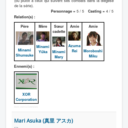
(ou plutôt à ceux qui suivent ses combats dans la diégèse
de la série).
Personnage =
5 / 5
Casting =
4 / 5
Relation(s) :
Père
Mère
Sœur
Amie
Amie
cadette
Azuma
Minami
Minami
Rei
Moroboshi
Yûka
Minami
Shunsuke
Miku
Mary
Ennemi(s) :
XOR
Corporation
More Joomla Extensions
Mari Asuka (真里 アスカ)