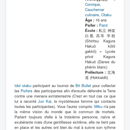
Comique
,
Cauchemar
culinaire
,
Otaku
Âge :
16 ans
Psifer :
Paint
École :
私立 神楽
白凰 高等 学校
(Shiritsu Kagura
Hakuô kôtô
gakkô) = Lycée
privé Kagura
Hakuô (Danse du
phénix blanc)
Préfecture :
北海
道 (Hokkaidô)
Idol
otaku
participant au tournoi de
Bit Bullet
pour collecter
les
Psifers
des participantes afin d'ensuite défendre la Terre
contre une menace extraterrestre (C'est en tout cas ce que
lui a raconté
Jun Kai
, la mystérieuse femme qui contacte
toutes les participantes). Vous l'aurez compris:
Miku
n'a pas
la même vision du monde que le commun de mortels.
Parlant toujours d'elle à la troisième personne, naïve et
exubérante mais d'une gentillesse extrême, elle ne tient pas
en place et les autres ont bien du mal à suivre son rythme