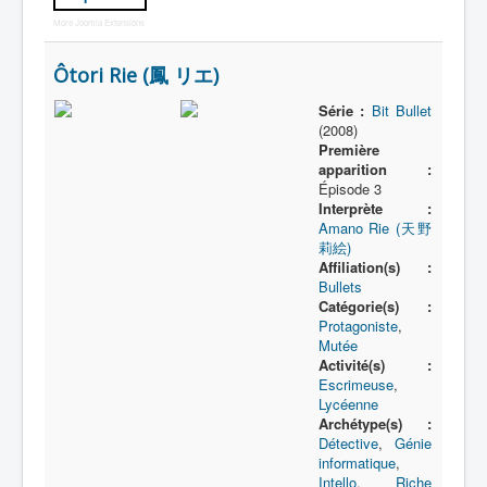
More Joomla Extensions
Ôtori Rie (鳳 リエ)
Série :
Bit Bullet
(2008)
Première
apparition :
Épisode 3
Interprète :
Amano Rie (天野
莉絵)
Affiliation(s) :
Bullets
Catégorie(s) :
Protagoniste
,
Mutée
Activité(s) :
Escrimeuse
,
Lycéenne
Archétype(s) :
Détective
,
Génie
informatique
,
Intello
,
Riche