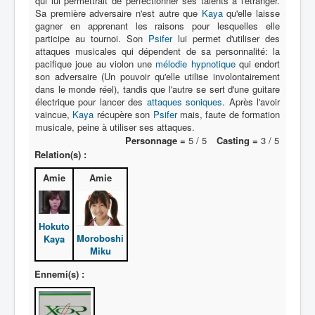
qui lui permettrait de perfectionner ses talents à l'étranger.
Sa première adversaire n'est autre que
Kaya
qu'elle laisse
Déguisements
gagner en apprenant les raisons pour lesquelles elle
_
participe au tournoi. Son
Psifer
lui permet d'utiliser des
attaques musicales qui dépendent de sa personnalité: la
[]
pacifique joue au violon une
mélodie hypnotique
qui endort
_
son adversaire (Un pouvoir qu'elle utilise involontairement
dans le monde réel), tandis que l'autre se sert d'une guitare
Généralités
électrique pour lancer des
attaques soniques
. Après l'avoir
vaincue,
Kaya
récupère son
Psifer
mais, faute de formation
Membres
musicale, peine à utiliser ses attaques.
Personnage =
5 / 5
Casting =
3 / 5
Contact
Relation(s) :
Accessoires
Amie
Amie
Armes
Psifers
Hokuto
Attaques
Moroboshi
Kaya
Miku
Ennemi(s) :