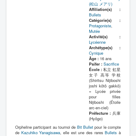
(松山 メアリ)
Affiliation(s) :
Bullets
Catégorie(s) :
Protagoniste
,
Mutée
Activité(s) :
Lycéenne
Archétype(s) :
Cynique
Âge :
16 ans
Psifer :
Sacrifice
École :
私立 虹星
女子 高等 学校
(Shiritsu Nijiboshi
joshi kôtô gakkô)
= Lycée privée
pour filles
Nijiboshi (Étoile
arc-en-ciel)
Préfecture :
兵庫
(Hyôgo)
Orpheline participant au tournoi de
Bit Bullet
pour le compte
de
Kazuhiko Yanagisawa
, elle est une des rares
Bullets
à