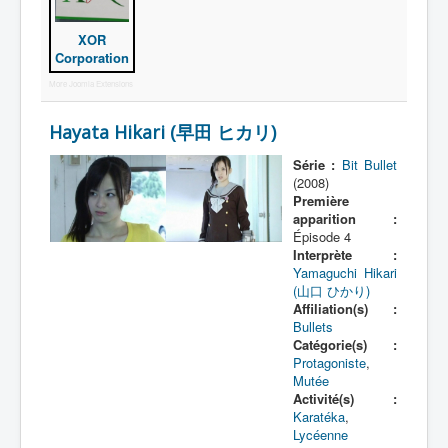
XOR
Corporation
More Joomla Extensions
Hayata Hikari (早田 ヒカリ)
Série :
Bit Bullet
(2008)
Première
apparition :
Épisode 4
Interprète :
Yamaguchi Hikari
(山口 ひかり)
Affiliation(s) :
Bullets
Catégorie(s) :
Protagoniste
,
Mutée
Activité(s) :
Karatéka
,
Lycéenne