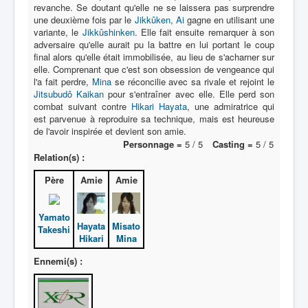
revanche. Se doutant qu'elle ne se laissera pas surprendre
une deuxième fois par le
Jikkûken
,
Ai
gagne en utilisant une
variante, le
Jikkûshinken
. Elle fait ensuite remarquer à son
adversaire qu'elle aurait pu la battre en lui portant le coup
final alors qu'elle était immobilisée, au lieu de s'acharner sur
elle. Comprenant que c'est son obsession de vengeance qui
l'a fait perdre,
Mina
se réconcilie avec sa rivale et rejoint le
Jitsubudô Kaikan
pour s'entraîner avec elle. Elle perd son
combat suivant contre
Hikari Hayata
, une admiratrice qui
est parvenue à reproduire sa technique, mais est heureuse
de l'avoir inspirée et devient son amie.
Personnage =
5 / 5
Casting =
5 / 5
Relation(s) :
Père
Amie
Amie
Yamato
Hayata
Misato
Takeshi
Hikari
Mina
Ennemi(s) :