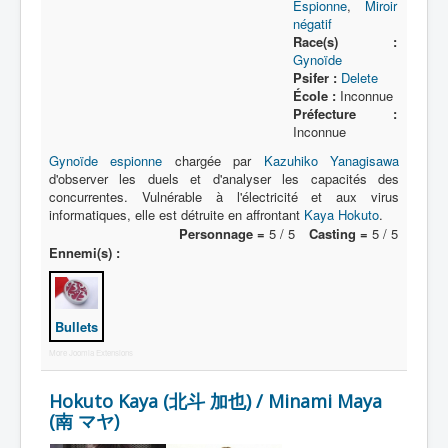
Espionne
,
Miroir
négatif
Race(s) :
Gynoïde
Psifer :
Delete
École :
Inconnue
Préfecture :
Inconnue
Gynoïde
espionne
chargée par
Kazuhiko Yanagisawa
d'observer les duels et d'analyser les capacités des
concurrentes. Vulnérable à l'électricité et aux virus
informatiques, elle est détruite en affrontant
Kaya Hokuto
.
Personnage =
5 / 5
Casting =
5 / 5
Ennemi(s) :
Bullets
More Joomla Extensions
Hokuto Kaya (北斗 加也) / Minami Maya
(南 マヤ)