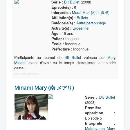
Série :
Bit Bullet
(2008)
Épisode(s) :
6
Interprète :
Murai Mari (村井 真里)
Affiliation(s) :
Bullets
Catégorie(s) :
Autre personnage
Activité(s) :
Lycéenne
Âge :
16 ans
Psifer :
Inconnu
École :
Inconnue
Préfecture :
Inconnue
Participante au tournoi de
Bit Bullet
vaincue par
Mary
Minami
avant d'avoir eu le temps d'esquisser le moindre
geste.
More Joomla Extensions
Minami Mary (南 メアリ)
Série :
Bit Bullet
(2008)
Première
apparition :
Épisode 5
Interprète :
Matsuyama Mary