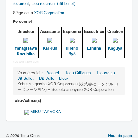
Lexique
récurrent
,
Lieu récurrent (Bit bullet)
Siège de la
XOR Corporation
.
Bit Bullet (ビット バレット)
Personnel :
Série
Directeur
Assistante
Espionne
Exécutrice
Création
Personnages
Yanagisawa
Kai Jun
Hibino
Ermina
Kaguya
Objets
Kazuhiko
Ryô
Lieux
More Joomla Extensions
Épisodes
Vous êtes ici :
Accueil
Toku-Critiques
Tokusatsu
Bit Bullet
Bit Bullet - Lieux
Chronologie
Kabushikigaisha XOR Corporation (株式会社 エクソル コ
ーポレーシヨン) = Société anonyme XOR Corporation
Références
Toku-Actrice(s) :
Fanservice
MIKU TAKAOKA
Tous
Récurrents
© 2026 Toku-Onna
Haut de page
Cafés