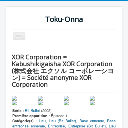
Toku-Onna
Basculer
la
navigation
Accueil
XOR Corporation =
Toku-Actrices
Kabushikigaisha XOR Corporation
(株式会社 エクソル コーポレーシヨ
Toku-Critiques
ン) = Société anonyme XOR
Séries
Corporation
Films
COSAA
Dessins
Série :
Bit Bullet
(2008)
Première apparition :
Épisode 1
Artiste Asperger
Catégorie(s) :
Lieu
,
Lieu (Bit Bullet)
,
Base ennemie
,
Base
entreprise ennemie
,
Entreprise
,
Entreprise (Bit Bullet)
,
Lieu