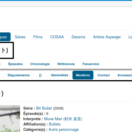
iques
Séries
Films
COSAA
Dessins
Artiste Asperger
L
ット)
x
Épisodes
Chronologie
Références
Fanservice
_
_
Déguisements
[]
Généralités
Membres
Contact
Accessoi
)
Série :
Bit Bullet
(2008)
Épisode(s) :
6
Interprète :
Murai Mari (村井 真里)
Affiliation(s) :
Bullets
Catégorie(s) :
Autre personnage