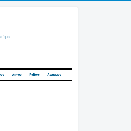
exique
res
Armes
Psifers
Attaques