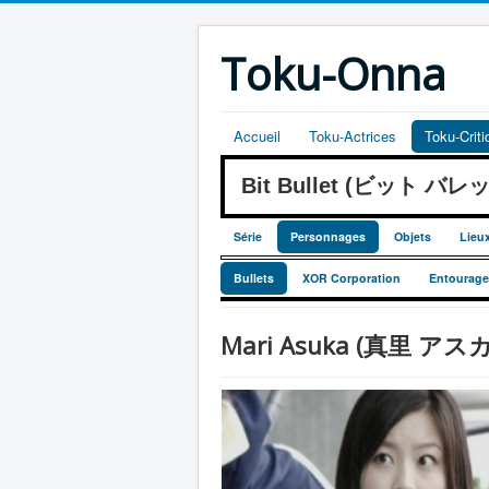
Toku-Onna
Accueil
Toku-Actrices
Toku-Crit
Bit Bullet (ビット バレ
Série
Personnages
Objets
Lieu
Bullets
XOR Corporation
Entourage
Mari Asuka (真里 アスカ